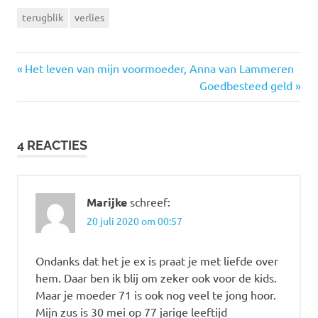
terugblik
verlies
Vorige
Bericht
Het leven van mijn voormoeder, Anna van Lammeren
bericht:
Volgende
Goedbesteed geld
navigatie
bericht:
4 REACTIES
Marijke
schreef:
20 juli 2020 om 00:57
Ondanks dat het je ex is praat je met liefde over
hem. Daar ben ik blij om zeker ook voor de kids.
Maar je moeder 71 is ook nog veel te jong hoor.
Mijn zus is 30 mei op 77 jarige leeftijd