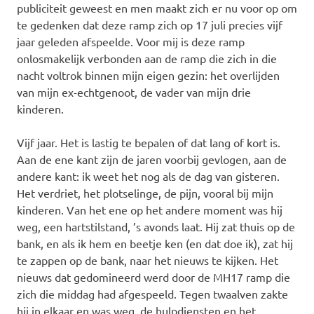
publiciteit geweest en men maakt zich er nu voor op om
te gedenken dat deze ramp zich op 17 juli precies vijf
jaar geleden afspeelde. Voor mij is deze ramp
onlosmakelijk verbonden aan de ramp die zich in die
nacht voltrok binnen mijn eigen gezin: het overlijden
van mijn ex-echtgenoot, de vader van mijn drie
kinderen.
Vijf jaar. Het is lastig te bepalen of dat lang of kort is.
Aan de ene kant zijn de jaren voorbij gevlogen, aan de
andere kant: ik weet het nog als de dag van gisteren.
Het verdriet, het plotselinge, de pijn, vooral bij mijn
kinderen. Van het ene op het andere moment was hij
weg, een hartstilstand, ’s avonds laat. Hij zat thuis op de
bank, en als ik hem en beetje ken (en dat doe ik), zat hij
te zappen op de bank, naar het nieuws te kijken. Het
nieuws dat gedomineerd werd door de MH17 ramp die
zich die middag had afgespeeld. Tegen twaalven zakte
hij in elkaar en was weg, de hulpdiensten en het