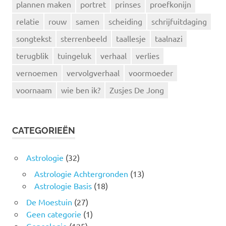
plannen maken
portret
prinses
proefkonijn
relatie
rouw
samen
scheiding
schrijfuitdaging
songtekst
sterrenbeeld
taallesje
taalnazi
terugblik
tuingeluk
verhaal
verlies
vernoemen
vervolgverhaal
voormoeder
voornaam
wie ben ik?
Zusjes De Jong
CATEGORIEËN
Astrologie
(32)
Astrologie Achtergronden
(13)
Astrologie Basis
(18)
De Moestuin
(27)
Geen categorie
(1)