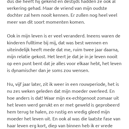
dus die heeft hij gekend en destijds hadden ze ook al
verkering gehad. Maar de vriend van mijn oudste
dochter zal hem nooit kennen. Er zullen nog heel veel
meer van dit soort momenten komen.
Ook in mijn leven is er veel veranderd. Ineens waren de
kinderen fulltime bij mij, dat was best wennen en
uiteindelijk heeft mede dat me, ruim twee jaar daarna,
mijn relatie gekost. Het leert je dat je in je leven nooit
op een punt bent dat je alles voor elkaar hebt, het leven
is dynamischer dan je soms zou wensen.
Nu, vijf jaar later, zit ik weer in een rouwperiode, het is
nu zes weken geleden dat mijn moeder overleed. En
hoe anders is dat! Waar mijn ex-echtgenoot zomaar uit
het leven werd gerukt en er met geweld is geprobeerd
hem terug te halen, zo rustig en vredig gleed mijn
moeder het leven uit. En ook al was die laatste fase van
haar leven erg kort, diep van binnen heb ik er vrede