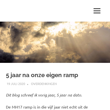
Ga
naar
MENU
de
Marjolein
inhoud
schrijft
over
…
5 jaar na onze eigen ramp
19 JULI 2020
MARJOLEIN
OVERDENKINGEN
Dit blog schreef ik vorig jaar, 5 jaar na dato.
De MH17 ramp is in die vijf jaar niet echt uit de