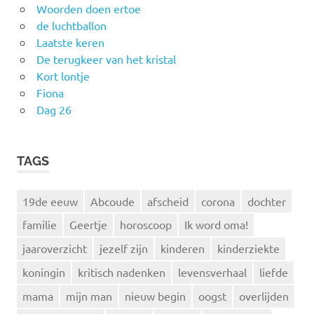
Woorden doen ertoe
de luchtballon
Laatste keren
De terugkeer van het kristal
Kort lontje
Fiona
Dag 26
TAGS
19de eeuw
Abcoude
afscheid
corona
dochter
familie
Geertje
horoscoop
Ik word oma!
jaaroverzicht
jezelf zijn
kinderen
kinderziekte
koningin
kritisch nadenken
levensverhaal
liefde
mama
mijn man
nieuw begin
oogst
overlijden