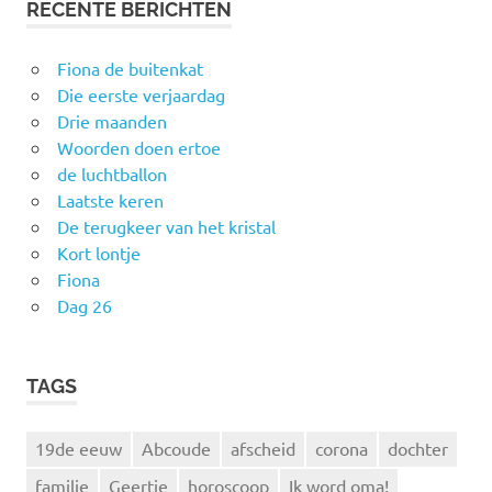
RECENTE BERICHTEN
Fiona de buitenkat
Die eerste verjaardag
Drie maanden
Woorden doen ertoe
de luchtballon
Laatste keren
De terugkeer van het kristal
Kort lontje
Fiona
Dag 26
TAGS
19de eeuw
Abcoude
afscheid
corona
dochter
familie
Geertje
horoscoop
Ik word oma!