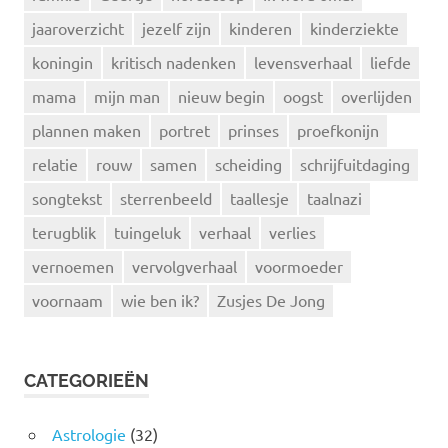
jaaroverzicht
jezelf zijn
kinderen
kinderziekte
koningin
kritisch nadenken
levensverhaal
liefde
mama
mijn man
nieuw begin
oogst
overlijden
plannen maken
portret
prinses
proefkonijn
relatie
rouw
samen
scheiding
schrijfuitdaging
songtekst
sterrenbeeld
taallesje
taalnazi
terugblik
tuingeluk
verhaal
verlies
vernoemen
vervolgverhaal
voormoeder
voornaam
wie ben ik?
Zusjes De Jong
CATEGORIEËN
Astrologie
(32)