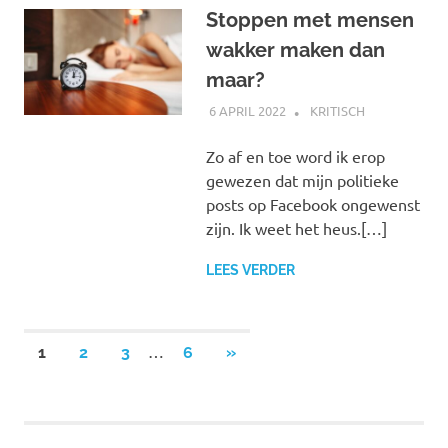
Stoppen met mensen
wakker maken dan
maar?
6 APRIL 2022
MARJOLEIN
KRITISCH
Zo af en toe word ik erop
gewezen dat mijn politieke
posts op Facebook ongewenst
zijn. Ik weet het heus.[…]
LEES VERDER
Berichten
…
VOLGENDE
1
2
3
6
»
BERICHTEN
paginering