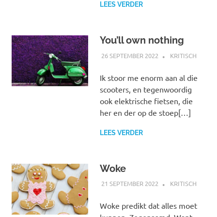
LEES VERDER
You’ll own nothing
26 SEPTEMBER 2022
MARJOLEIN
KRITISCH
Ik stoor me enorm aan al die
scooters, en tegenwoordig
ook elektrische fietsen, die
her en der op de stoep[…]
LEES VERDER
Woke
21 SEPTEMBER 2022
MARJOLEIN
KRITISCH
Woke predikt dat alles moet