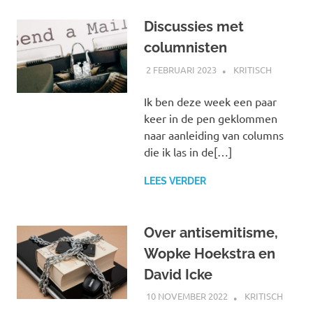
Discussies met
columnisten
2 FEBRUARI 2023
MARJOLEIN
KRITISCH
Ik ben deze week een paar
keer in de pen geklommen
naar aanleiding van columns
die ik las in de[…]
LEES VERDER
Over antisemitisme,
Wopke Hoekstra en
David Icke
10 NOVEMBER 2022
MARJOLEIN
KRITISCH