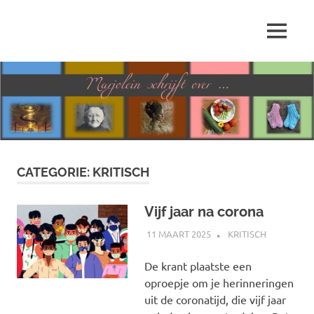
Ga
naar
MENU
de
Marjolein
inhoud
schrijft
over
…
CATEGORIE:
KRITISCH
Vijf jaar na corona
11 MAART 2025
MARJOLEIN
KRITISCH
De krant plaatste een
oproepje om je herinneringen
uit de coronatijd, die vijf jaar