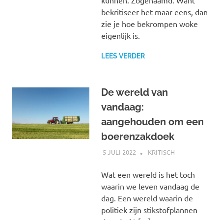
kunnen. Zogenaamd. Want
bekritiseer het maar eens, dan
zie je hoe bekrompen woke
eigenlijk is.
LEES VERDER
De wereld van
vandaag:
aangehouden om een
boerenzakdoek
5 JULI 2022
MARJOLEIN
KRITISCH
Wat een wereld is het toch
waarin we leven vandaag de
dag. Een wereld waarin de
politiek zijn stikstofplannen