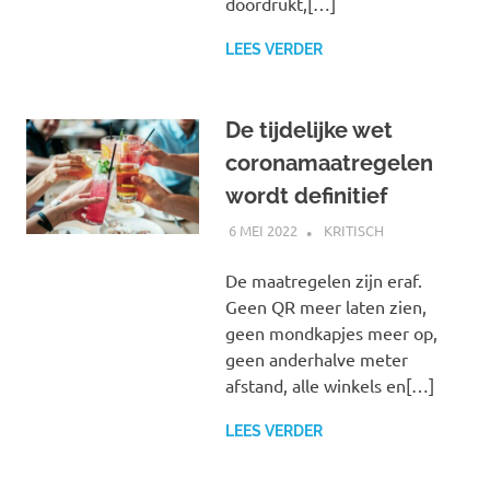
doordrukt,[…]
LEES VERDER
De tijdelijke wet
coronamaatregelen
wordt definitief
6 MEI 2022
MARJOLEIN
KRITISCH
De maatregelen zijn eraf.
Geen QR meer laten zien,
geen mondkapjes meer op,
geen anderhalve meter
afstand, alle winkels en[…]
LEES VERDER