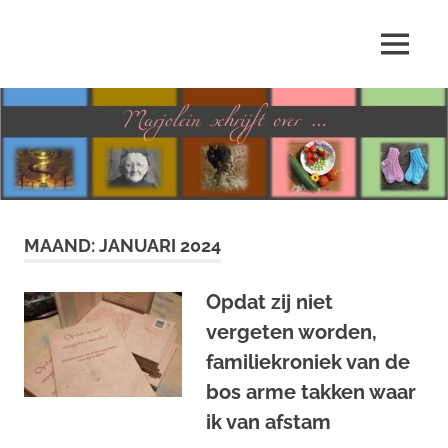
Ga
naar
MENU
de
Marjolein
inhoud
schrijft
over
…
MAAND:
JANUARI 2024
Opdat zij niet
vergeten worden,
familiekroniek van de
bos arme takken waar
ik van afstam