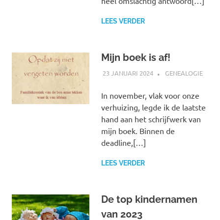
heel omslachtig antwoord[…]
LEES VERDER
Mijn boek is af!
23 JANUARI 2024
MARJOLEIN
GENEALOGIE
In november, vlak voor onze
verhuizing, legde ik de laatste
hand aan het schrijfwerk van
mijn boek. Binnen de
deadline,[…]
LEES VERDER
De top kindernamen
van 2023