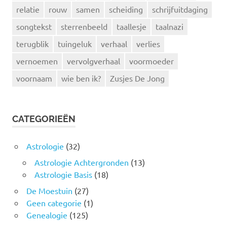
relatie
rouw
samen
scheiding
schrijfuitdaging
songtekst
sterrenbeeld
taallesje
taalnazi
terugblik
tuingeluk
verhaal
verlies
vernoemen
vervolgverhaal
voormoeder
voornaam
wie ben ik?
Zusjes De Jong
CATEGORIEËN
Astrologie
(32)
Astrologie Achtergronden
(13)
Astrologie Basis
(18)
De Moestuin
(27)
Geen categorie
(1)
Genealogie
(125)