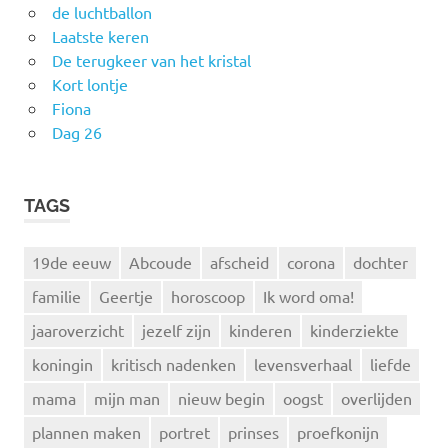
de luchtballon
Laatste keren
De terugkeer van het kristal
Kort lontje
Fiona
Dag 26
TAGS
19de eeuw
Abcoude
afscheid
corona
dochter
familie
Geertje
horoscoop
Ik word oma!
jaaroverzicht
jezelf zijn
kinderen
kinderziekte
koningin
kritisch nadenken
levensverhaal
liefde
mama
mijn man
nieuw begin
oogst
overlijden
plannen maken
portret
prinses
proefkonijn