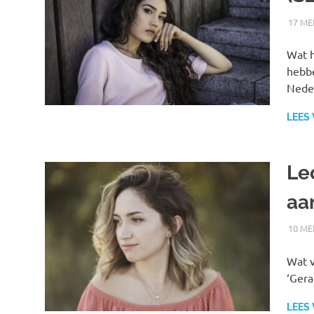
17 ME
Wat h
hebbe
Neder
LEES
Le
aa
10 ME
Wat v
‘Gera
LEES