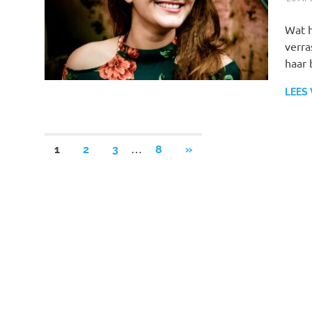
Wat h
verra
haar
LEES
Berichten
…
VOLGENDE
1
2
3
8
»
BERICHTEN
paginering