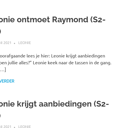
onie ontmoet Raymond (S2-
)
NI 2021
MARJOLEIN
LEONIE
oorafgaande lees je hier: Leonie krijgt aanbiedingen
en jullie alles?” Leonie keek naar de tassen in de gang.
[…]
 VERDER
onie krijgt aanbiedingen (S2-
)
NI 2021
MARJOLEIN
LEONIE