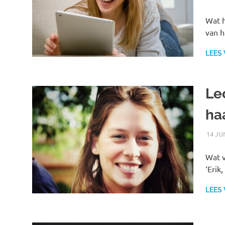
Wat h
van h
LEES
Leo
ha
14 JU
Wat v
‘Erik
LEES