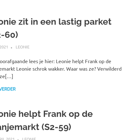
nie zit in een lastig parket
2-60)
 2021
MARJOLEIN
LEONIE
oorafgaande lees je hier: Leonie helpt Frank op de
emarkt Leonie schrok wakker. Waar was ze? Verwilderd
 ze[…]
 VERDER
onie helpt Frank op de
anjemarkt (S2-59)
RIL 2021
MARJOLEIN
LEONIE