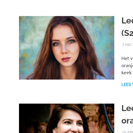
Leo
(S
3 MEI
Het v
oranj
keek
LEES
Le
or
26 AP