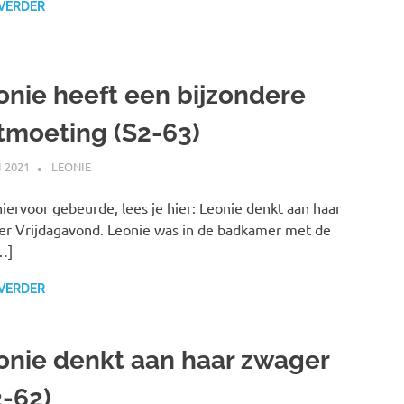
 VERDER
onie heeft een bijzondere
tmoeting (S2-63)
I 2021
MARJOLEIN
LEONIE
iervoor gebeurde, lees je hier: Leonie denkt aan haar
r Vrijdagavond. Leonie was in de badkamer met de
…]
 VERDER
onie denkt aan haar zwager
2-62)