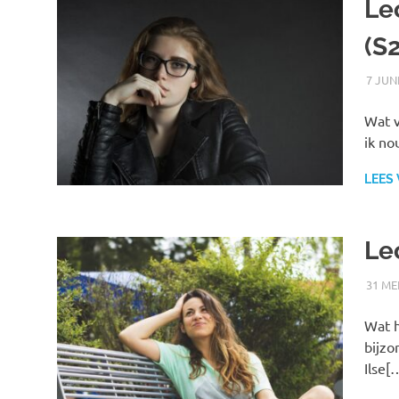
Le
(S
7 JUN
Wat v
ik n
LEES
Le
31 ME
Wat h
bijzo
Ilse[