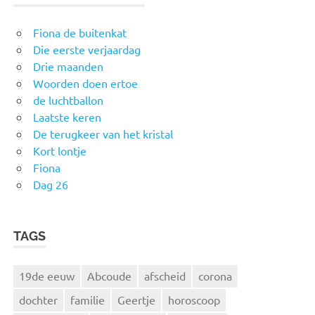
Fiona de buitenkat
Die eerste verjaardag
Drie maanden
Woorden doen ertoe
de luchtballon
Laatste keren
De terugkeer van het kristal
Kort lontje
Fiona
Dag 26
TAGS
19de eeuw
Abcoude
afscheid
corona
dochter
familie
Geertje
horoscoop