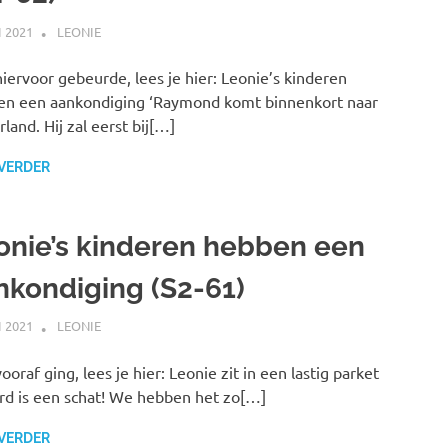
I 2021
MARJOLEIN
LEONIE
iervoor gebeurde, lees je hier: Leonie’s kinderen
n een aankondiging ‘Raymond komt binnenkort naar
land. Hij zal eerst bij[…]
 VERDER
onie’s kinderen hebben een
nkondiging (S2-61)
I 2021
MARJOLEIN
LEONIE
ooraf ging, lees je hier: Leonie zit in een lastig parket
rd is een schat! We hebben het zo[…]
 VERDER