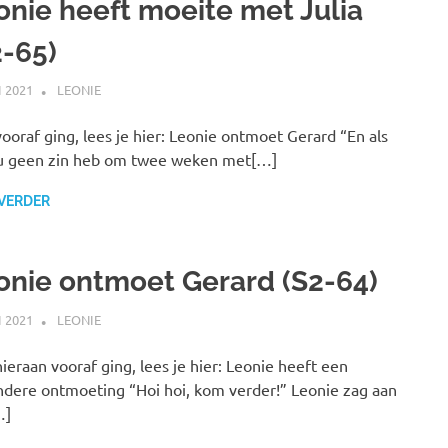
onie heeft moeite met Julia
2-65)
I 2021
MARJOLEIN
LEONIE
ooraf ging, lees je hier: Leonie ontmoet Gerard “En als
ou geen zin heb om twee weken met[…]
 VERDER
onie ontmoet Gerard (S2-64)
I 2021
MARJOLEIN
LEONIE
ieraan vooraf ging, lees je hier: Leonie heeft een
ndere ontmoeting “Hoi hoi, kom verder!” Leonie zag aan
…]