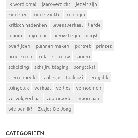
Ik word oma!
jaaroverzicht
jezelf zijn
kinderen
kinderziekte
koningin
kritisch nadenken
levensverhaal
liefde
mama
mijn man
nieuw begin
oogst
overlijden
plannen maken
portret
prinses
proefkonijn
relatie
rouw
samen
scheiding
schrijfuitdaging
songtekst
sterrenbeeld
taallesje
taalnazi
terugblik
tuingeluk
verhaal
verlies
vernoemen
vervolgverhaal
voormoeder
voornaam
wie ben ik?
Zusjes De Jong
CATEGORIEËN