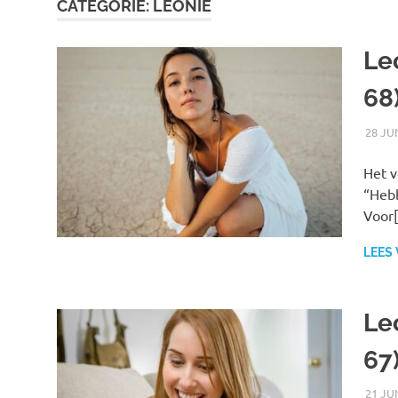
CATEGORIE:
LEONIE
Le
68
28 JU
Het v
“Hebb
Voor
LEES
Le
67
21 JU