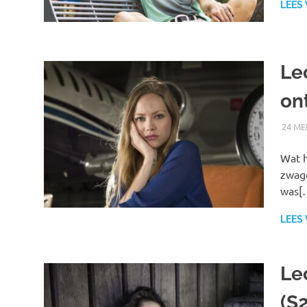
LEES
Le
on
24 ME
Wat h
zwage
was[
LEES
Le
(S