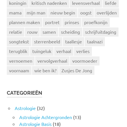
koningin
kritisch nadenken
levensverhaal
liefde
mama
mijn man
nieuw begin
oogst
overlijden
plannen maken
portret
prinses
proefkonijn
relatie
rouw
samen
scheiding
schrijfuitdaging
songtekst
sterrenbeeld
taallesje
taalnazi
terugblik
tuingeluk
verhaal
verlies
vernoemen
vervolgverhaal
voormoeder
voornaam
wie ben ik?
Zusjes De Jong
CATEGORIEËN
Astrologie
(32)
Astrologie Achtergronden
(13)
Astrologie Basis
(18)