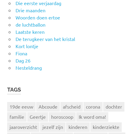
Die eerste verjaardag
Drie maanden
Woorden doen ertoe
de luchtballon
Laatste keren
De terugkeer van het kristal
Kort lontje
Fiona
Dag 26
Nesteldrang
TAGS
19de eeuw
Abcoude
afscheid
corona
dochter
familie
Geertje
horoscoop
Ik word oma!
jaaroverzicht
jezelf zijn
kinderen
kinderziekte