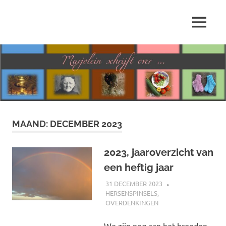
Ga
naar
MENU
de
Marjolein
inhoud
schrijft
over
…
MAAND:
DECEMBER 2023
2023, jaaroverzicht van
een heftig jaar
31 DECEMBER 2023
MARJOLEIN
HERSENSPINSELS
,
OVERDENKINGEN
We zijn nog aan het broeden