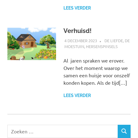
LEES VERDER
Verhuisd!
4 DECEMBER 2023
MARJOLEIN
DE LIEFDE
,
DE
MOESTUIN
,
HERSENSPINSELS
Al jaren spraken we erover.
Over het moment waarop we
samen een huisje voor onszelf
konden kopen. Als de tijd[…]
LEES VERDER
Zoeken
ZOEKEN
naar: