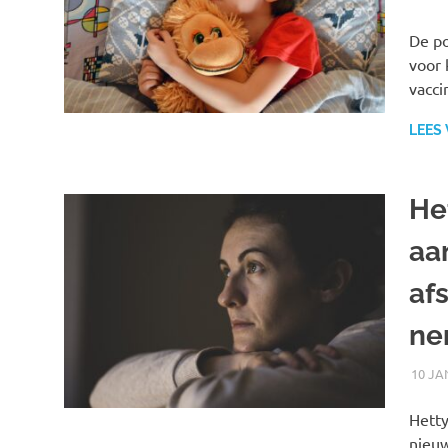
De po
voor 
vacci
LEES
He
aa
af
ne
10 JA
Hetty
nieuw