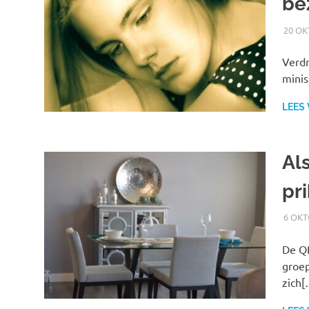
be
20 OK
Verdr
minis
LEES
Als
pri
6 OKT
De QR
groep
zich[