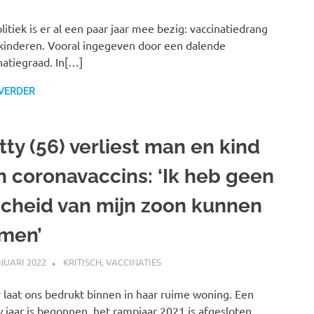
litiek is er al een paar jaar mee bezig: vaccinatiedrang
kinderen. Vooral ingegeven door een dalende
natiegraad. In[…]
 VERDER
tty (56) verliest man en kind
n coronavaccins: ‘Ik heb geen
scheid van mijn zoon kunnen
men’
NUARI 2022
MARJOLEIN
KRITISCH
,
VACCINATIES
 laat ons bedrukt binnen in haar ruime woning. Een
 jaar is begonnen, het rampjaar 2021 is afgesloten.