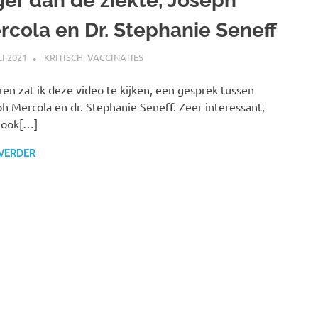
ger dan de ziekte, Joseph
rcola en Dr. Stephanie Seneff
LI 2021
MARJOLEIN
KRITISCH
,
VACCINATIES
ren zat ik deze video te kijken, een gesprek tussen
h Mercola en dr. Stephanie Seneff. Zeer interessant,
 ook[…]
 VERDER