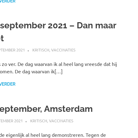
 VERDER
 september 2021 – Dan maar
t
PTEMBER 2021
MARJOLEIN
KRITISCH
,
VACCINATIES
s zo ver. De dag waarvan ik al heel lang vreesde dat hij
omen. De dag waarvan ik[…]
 VERDER
september, Amsterdam
TEMBER 2021
MARJOLEIN
KRITISCH
,
VACCINATIES
lde eigenlijk al heel lang demonstreren. Tegen de