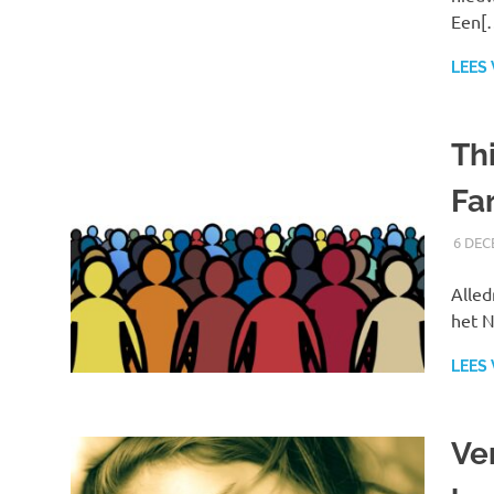
Een[
LEES
Th
Fa
6 DEC
Alled
het N
LEES
Ve