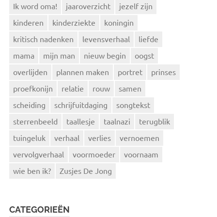
Ik word oma!
jaaroverzicht
jezelf zijn
kinderen
kinderziekte
koningin
kritisch nadenken
levensverhaal
liefde
mama
mijn man
nieuw begin
oogst
overlijden
plannen maken
portret
prinses
proefkonijn
relatie
rouw
samen
scheiding
schrijfuitdaging
songtekst
sterrenbeeld
taallesje
taalnazi
terugblik
tuingeluk
verhaal
verlies
vernoemen
vervolgverhaal
voormoeder
voornaam
wie ben ik?
Zusjes De Jong
CATEGORIEËN