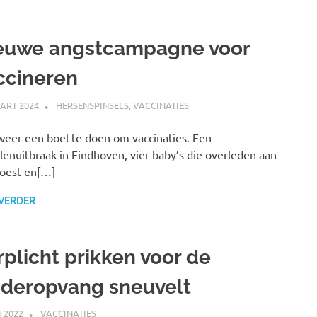
euwe angstcampagne voor
ccineren
ART 2024
MARJOLEIN
HERSENSPINSELS
,
VACCINATIES
 weer een boel te doen om vaccinaties. Een
enuitbraak in Eindhoven, vier baby’s die overleden aan
oest en[…]
 VERDER
rplicht prikken voor de
nderopvang sneuvelt
I 2022
MARJOLEIN
VACCINATIES