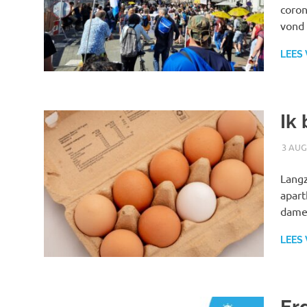
coron
vond 
LEES
Ik
3 AUG
Langz
apart
dame
LEES