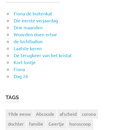
Fiona de buitenkat
Die eerste verjaardag
Drie maanden
Woorden doen ertoe
de luchtballon
Laatste keren
De terugkeer van het kristal
Kort lontje
Fiona
Dag 26
TAGS
19de eeuw
Abcoude
afscheid
corona
dochter
familie
Geertje
horoscoop