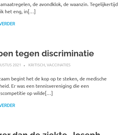
amaatregelen, de avondklok, de waanzin. Tegelijkertijd
ik het eng, in[…]
 VERDER
 ben tegen discriminatie
USTUS 2021
MARJOLEIN
KRITISCH
,
VACCINATIES
aam begint het de kop op te steken, de medische
heid. Er was een tennisvereniging die een
scompetitie op wilde[…]
 VERDER