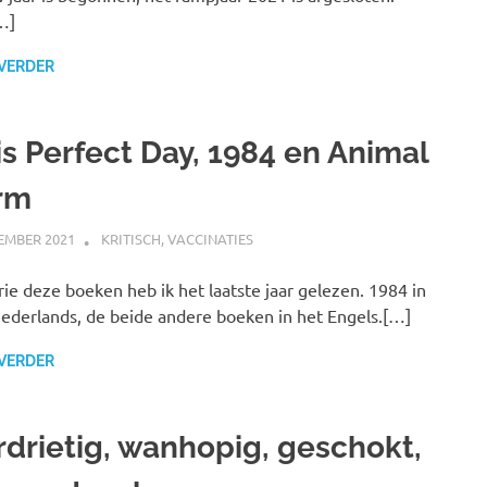
…]
 VERDER
is Perfect Day, 1984 en Animal
rm
EMBER 2021
MARJOLEIN
KRITISCH
,
VACCINATIES
rie deze boeken heb ik het laatste jaar gelezen. 1984 in
ederlands, de beide andere boeken in het Engels.[…]
 VERDER
rdrietig, wanhopig, geschokt,