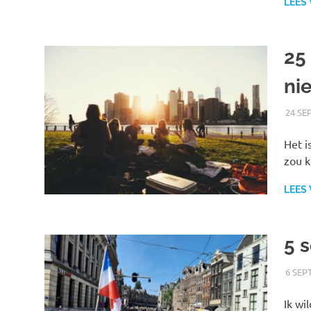
LEES
25
nie
24 SE
Het i
zou k
LEES
5 
6 SEP
Ik wi