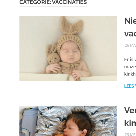
CATEGORIE:
VACCINATIES
Ni
va
26 MA
Er is
mazel
kinkh
LEES
Ve
ki
25 ME