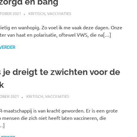
zorgd en bang
TOBER 2021
MARJOLEIN
KRITISCH
,
VACCINATIES
ietig en wanhopig. Zo voel ik me vaak deze dagen. Onze
ter van haat en polarisatie, oftewel VWS, die na[…]
 VERDER
 je dreigt te zwichten voor de
k
OBER 2021
MARJOLEIN
KRITISCH
,
VACCINATIES
-maatschappij is van kracht geworden. Er is een grote
 mensen die zich niet heeft laten vaccineren, die
…]