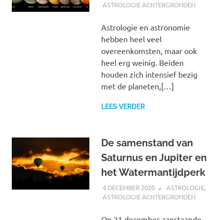
ASTROLOGIE ACHTERGRONDEN
Astrologie en astronomie
hebben heel veel
overeenkomsten, maar ook
heel erg weinig. Beiden
houden zich intensief bezig
met de planeten,[…]
LEES VERDER
De samenstand van
Saturnus en Jupiter en
het Watermantijdperk
4 DECEMBER 2020
MARJOLEIN
ASTROLOGIE
,
ASTROLOGIE ACHTERGRONDEN
Op 21 december aanstaande