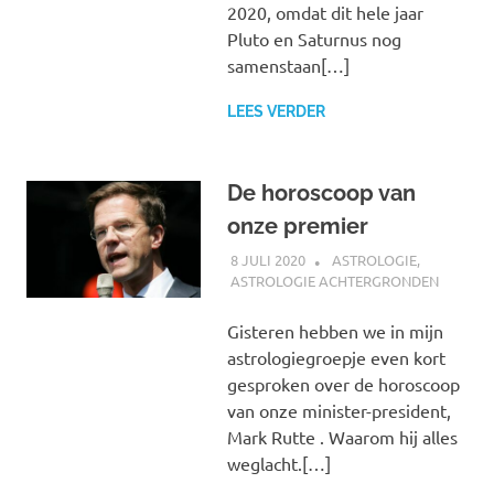
2020, omdat dit hele jaar
Pluto en Saturnus nog
samenstaan[…]
LEES VERDER
De horoscoop van
onze premier
8 JULI 2020
MARJOLEIN
ASTROLOGIE
,
ASTROLOGIE ACHTERGRONDEN
Gisteren hebben we in mijn
astrologiegroepje even kort
gesproken over de horoscoop
van onze minister-president,
Mark Rutte . Waarom hij alles
weglacht.[…]