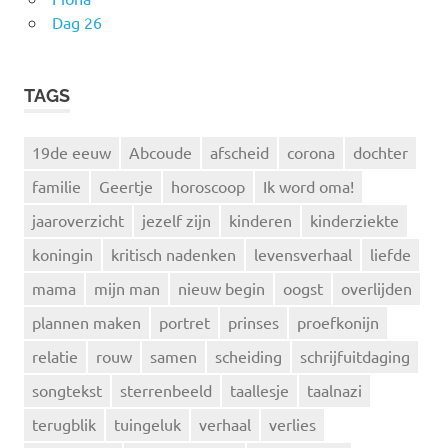
Dag 26
TAGS
19de eeuw
Abcoude
afscheid
corona
dochter
familie
Geertje
horoscoop
Ik word oma!
jaaroverzicht
jezelf zijn
kinderen
kinderziekte
koningin
kritisch nadenken
levensverhaal
liefde
mama
mijn man
nieuw begin
oogst
overlijden
plannen maken
portret
prinses
proefkonijn
relatie
rouw
samen
scheiding
schrijfuitdaging
songtekst
sterrenbeeld
taallesje
taalnazi
terugblik
tuingeluk
verhaal
verlies