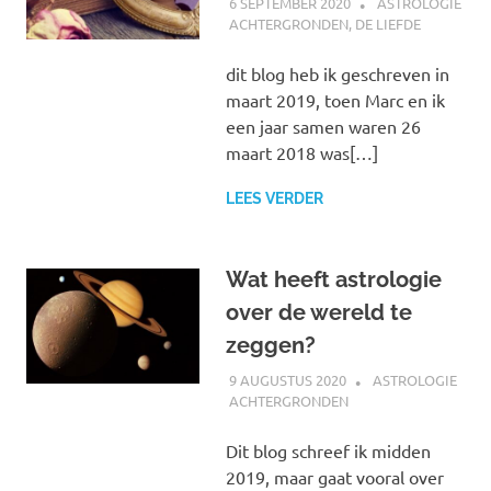
6 SEPTEMBER 2020
MARJOLEIN
ASTROLOGIE
ACHTERGRONDEN
,
DE LIEFDE
dit blog heb ik geschreven in
maart 2019, toen Marc en ik
een jaar samen waren 26
maart 2018 was[…]
LEES VERDER
Wat heeft astrologie
over de wereld te
zeggen?
9 AUGUSTUS 2020
MARJOLEIN
ASTROLOGIE
ACHTERGRONDEN
Dit blog schreef ik midden
2019, maar gaat vooral over