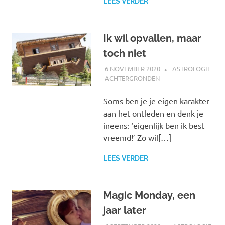
LEES VERDER
Ik wil opvallen, maar
toch niet
6 NOVEMBER 2020
MARJOLEIN
ASTROLOGIE
ACHTERGRONDEN
Soms ben je je eigen karakter
aan het ontleden en denk je
ineens: ‘eigenlijk ben ik best
vreemd!’ Zo wil[…]
LEES VERDER
Magic Monday, een
jaar later