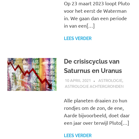
Op 23 maart 2023 loopt Pluto
voor het eerst de Waterman
in. We gaan dan een periode
in van een[…]
LEES VERDER
De crisiscyclus van
Saturnus en Uranus
10 APRIL 2021
MARJOLEIN
ASTROLOGIE
,
ASTROLOGIE ACHTERGRONDEN
Alle planeten draaien zo hun
rondjes om de zon, de ene,
Aarde bijvoorbeeld, doet daar
een jaar over terwijl Pluto[…]
LEES VERDER