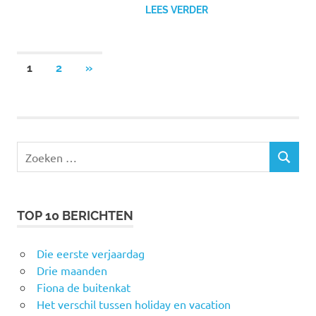
LEES VERDER
Berichten
VOLGENDE
1
2
»
BERICHTEN
paginering
Zoeken
ZOEKEN
naar:
TOP 10 BERICHTEN
Die eerste verjaardag
Drie maanden
Fiona de buitenkat
Het verschil tussen holiday en vacation