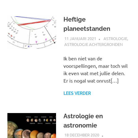
Heftige
planeetstanden
11 JANUARI 2021
MARJOLEIN
ASTROLOGIE
,
ASTROLOGIE ACHTERGRONDEN
Ik ben niet van de
voorspellingen, maar toch wil
ik even wat met jullie delen.
Er is nogal wat onrust[…]
LEES VERDER
Astrologie en
astronomie
18 DECEMBER 2020
MARJOLEIN