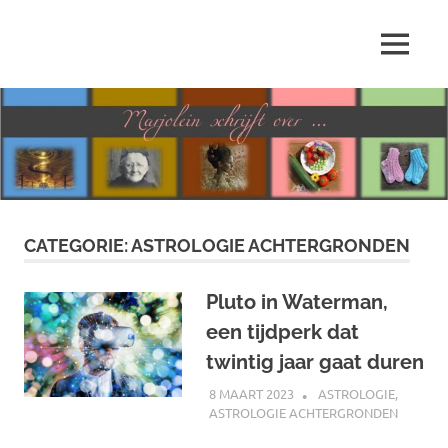
Ga
naar
MENU
de
Marjolein
inhoud
schrijft
over
…
CATEGORIE:
ASTROLOGIE ACHTERGRONDEN
Pluto in Waterman,
een tijdperk dat
twintig jaar gaat duren
8 MAART 2023
MARJOLEIN
ASTROLOGIE
,
ASTROLOGIE ACHTERGRONDEN