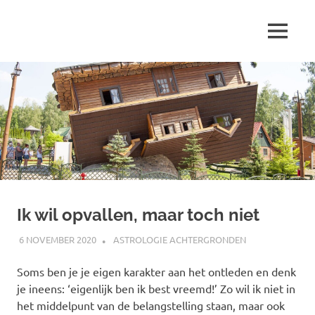
Ga
naar
MENU
de
Marjolein
inhoud
schrijft
over
…
Ik wil opvallen, maar toch niet
6 NOVEMBER 2020
MARJOLEIN
ASTROLOGIE ACHTERGRONDEN
Soms ben je je eigen karakter aan het ontleden en denk
je ineens: ‘eigenlijk ben ik best vreemd!’ Zo wil ik niet in
het middelpunt van de belangstelling staan, maar ook