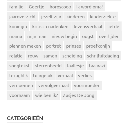
familie
Geertje
horoscoop
Ik word oma!
jaaroverzicht
jezelf zijn
kinderen
kinderziekte
koningin
kritisch nadenken
levensverhaal
liefde
mama
mijn man
nieuw begin
oogst
overlijden
plannen maken
portret
prinses
proefkonijn
relatie
rouw
samen
scheiding
schrijfuitdaging
songtekst
sterrenbeeld
taallesje
taalnazi
terugblik
tuingeluk
verhaal
verlies
vernoemen
vervolgverhaal
voormoeder
voornaam
wie ben ik?
Zusjes De Jong
CATEGORIEËN