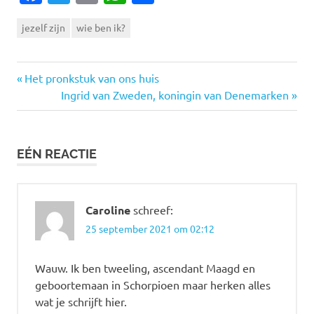
jezelf zijn
wie ben ik?
Vorige
Bericht
Het pronkstuk van ons huis
bericht:
Volgende
Ingrid van Zweden, koningin van Denemarken
navigatie
bericht:
EÉN REACTIE
Caroline
schreef:
25 september 2021 om 02:12
Wauw. Ik ben tweeling, ascendant Maagd en
geboortemaan in Schorpioen maar herken alles
wat je schrijft hier.