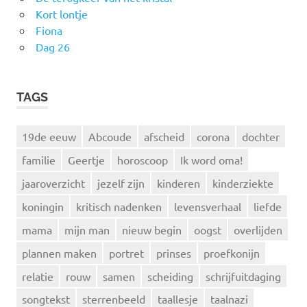
Kort lontje
Fiona
Dag 26
TAGS
19de eeuw
Abcoude
afscheid
corona
dochter
familie
Geertje
horoscoop
Ik word oma!
jaaroverzicht
jezelf zijn
kinderen
kinderziekte
koningin
kritisch nadenken
levensverhaal
liefde
mama
mijn man
nieuw begin
oogst
overlijden
plannen maken
portret
prinses
proefkonijn
relatie
rouw
samen
scheiding
schrijfuitdaging
songtekst
sterrenbeeld
taallesje
taalnazi