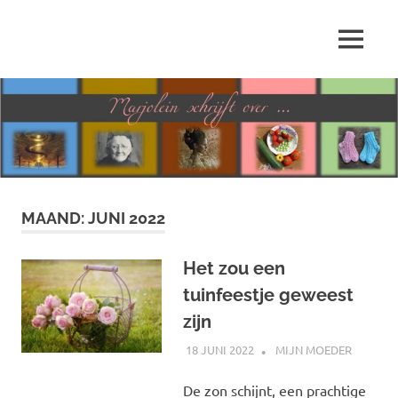
Ga
naar
MENU
de
Marjolein
inhoud
schrijft
over
…
MAAND:
JUNI 2022
Het zou een
tuinfeestje geweest
zijn
18 JUNI 2022
MARJOLEIN
MIJN MOEDER
De zon schijnt, een prachtige