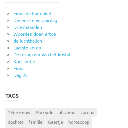
Fiona de buitenkat
Die eerste verjaardag
Drie maanden
Woorden doen ertoe
de luchtballon
Laatste keren
De terugkeer van het kristal
Kort lontje
Fiona
Dag 26
TAGS
19de eeuw
Abcoude
afscheid
corona
dochter
familie
Geertje
horoscoop