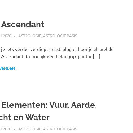
 Ascendant
LI 2020
MARJOLEIN
ASTROLOGIE
,
ASTROLOGIE BASIS
e je iets verder verdiept in astrologie, hoor je al snel de
 Ascendant. Kennelijk een belangrijk punt in[…]
 VERDER
 Elementen: Vuur, Aarde,
cht en Water
LI 2020
MARJOLEIN
ASTROLOGIE
,
ASTROLOGIE BASIS