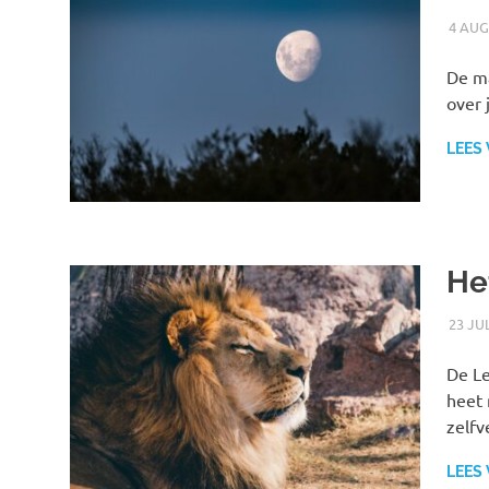
4 AUG
De ma
over 
LEES
He
23 JU
De Le
heet 
zelfv
LEES