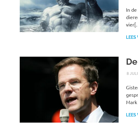
In de
diere
vier[
LEES
De
8 JUL
Giste
gespr
Mark 
LEES