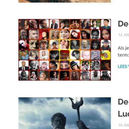
De
12 JU
Als j
term:
LEES
De
Lu
10 JU