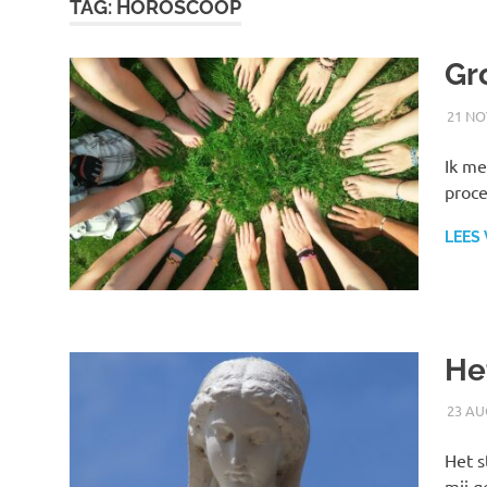
TAG:
HOROSCOOP
Gr
21 NO
Ik me
proce
LEES
He
23 AU
Het s
mij g