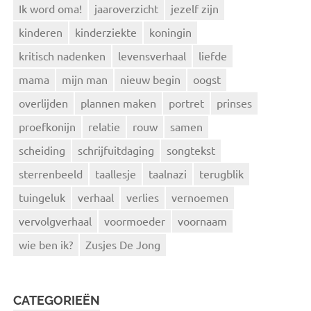
Ik word oma!
jaaroverzicht
jezelf zijn
kinderen
kinderziekte
koningin
kritisch nadenken
levensverhaal
liefde
mama
mijn man
nieuw begin
oogst
overlijden
plannen maken
portret
prinses
proefkonijn
relatie
rouw
samen
scheiding
schrijfuitdaging
songtekst
sterrenbeeld
taallesje
taalnazi
terugblik
tuingeluk
verhaal
verlies
vernoemen
vervolgverhaal
voormoeder
voornaam
wie ben ik?
Zusjes De Jong
CATEGORIEËN