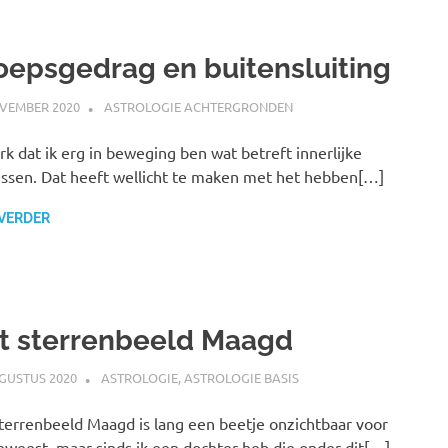
oepsgedrag en buitensluiting
VEMBER 2020
MARJOLEIN
ASTROLOGIE ACHTERGRONDEN
rk dat ik erg in beweging ben wat betreft innerlijke
ssen. Dat heeft wellicht te maken met het hebben[…]
 VERDER
t sterrenbeeld Maagd
GUSTUS 2020
MARJOLEIN
ASTROLOGIE
,
ASTROLOGIE BASIS
terrenbeeld Maagd is lang een beetje onzichtbaar voor
eweest, maar sinds ik een dochter heb die onder dit[…]