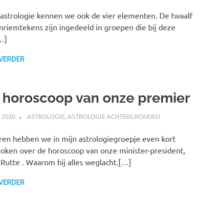
 astrologie kennen we ook de vier elementen. De twaalf
nriemtekens zijn ingedeeld in groepen die bij deze
…]
 VERDER
 horoscoop van onze premier
I 2020
MARJOLEIN
ASTROLOGIE
,
ASTROLOGIE ACHTERGRONDEN
ren hebben we in mijn astrologiegroepje even kort
oken over de horoscoop van onze minister-president,
Rutte . Waarom hij alles weglacht.[…]
 VERDER