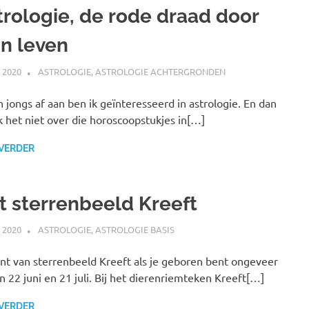
trologie, de rode draad door
jn leven
I 2020
MARJOLEIN
ASTROLOGIE
,
ASTROLOGIE ACHTERGRONDEN
n jongs af aan ben ik geïnteresseerd in astrologie. En dan
k het niet over die horoscoopstukjes in[…]
 VERDER
t sterrenbeeld Kreeft
I 2020
MARJOLEIN
ASTROLOGIE
,
ASTROLOGIE BASIS
nt van sterrenbeeld Kreeft als je geboren bent ongeveer
n 22 juni en 21 juli. Bij het dierenriemteken Kreeft[…]
 VERDER