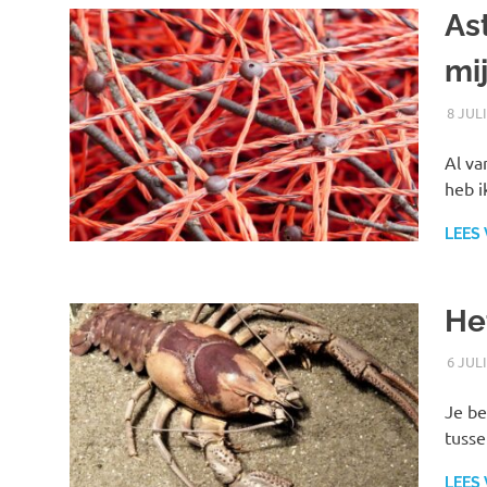
As
mi
8 JUL
Al va
heb i
LEES
He
6 JUL
Je be
tusse
LEES