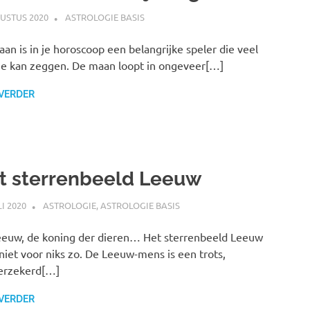
USTUS 2020
MARJOLEIN
ASTROLOGIE BASIS
an is in je horoscoop een belangrijke speler die veel
je kan zeggen. De maan loopt in ongeveer[…]
 VERDER
t sterrenbeeld Leeuw
LI 2020
MARJOLEIN
ASTROLOGIE
,
ASTROLOGIE BASIS
euw, de koning der dieren… Het sterrenbeeld Leeuw
niet voor niks zo. De Leeuw-mens is een trots,
erzekerd[…]
 VERDER