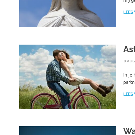
LEES
As
9 AUG
In je
partn
LEES
Wa