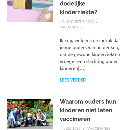
dodelijke
kinderziekte?
13 AUGUSTUS 2020
MARJOLEIN
VACCINATIES
Ik krijg weleens de indruk dat
jonge ouders van nu denken,
dat de gewone kinderziekten
vroeger een slachting onder
kinderen[…]
LEES VERDER
Waarom ouders hun
kinderen niet laten
vaccineren
4 JULI 2020
MARJOLEIN
VACCINATIES