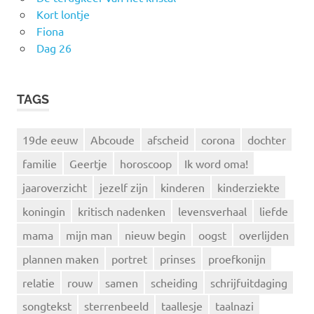
Kort lontje
Fiona
Dag 26
TAGS
19de eeuw
Abcoude
afscheid
corona
dochter
familie
Geertje
horoscoop
Ik word oma!
jaaroverzicht
jezelf zijn
kinderen
kinderziekte
koningin
kritisch nadenken
levensverhaal
liefde
mama
mijn man
nieuw begin
oogst
overlijden
plannen maken
portret
prinses
proefkonijn
relatie
rouw
samen
scheiding
schrijfuitdaging
songtekst
sterrenbeeld
taallesje
taalnazi