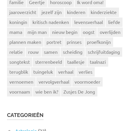
familie
Geertje
horoscoop
Ik word oma!
jaaroverzicht
jezelf zijn
kinderen
kinderziekte
koningin
kritisch nadenken
levensverhaal
liefde
mama
mijn man
nieuw begin
oogst
overlijden
plannen maken
portret
prinses
proefkonijn
relatie
rouw
samen
scheiding
schrijfuitdaging
songtekst
sterrenbeeld
taallesje
taalnazi
terugblik
tuingeluk
verhaal
verlies
vernoemen
vervolgverhaal
voormoeder
voornaam
wie ben ik?
Zusjes De Jong
CATEGORIEËN
Astrologie
(32)