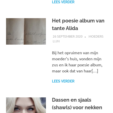
LEES VERDER
Het poesie album van
tante Alida
26 SEPTEMBER 2020
MARJOLEIN
MOEDERS
LIJN
Bij het opruimen van mijn
moeder’s huis, vonden mijn
zus en ik haar poesie album,
maar ook dat van haar[…]
LEES VERDER
Dassen en sjaals
(shawls) voor nekken