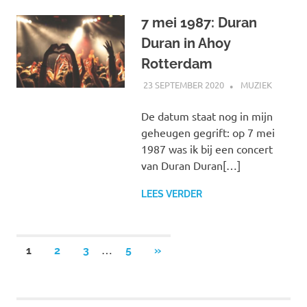
7 mei 1987: Duran
Duran in Ahoy
Rotterdam
23 SEPTEMBER 2020
MARJOLEIN
MUZIEK
De datum staat nog in mijn
geheugen gegrift: op 7 mei
1987 was ik bij een concert
van Duran Duran[…]
LEES VERDER
Berichten
…
VOLGENDE
1
2
3
5
»
BERICHTEN
paginering