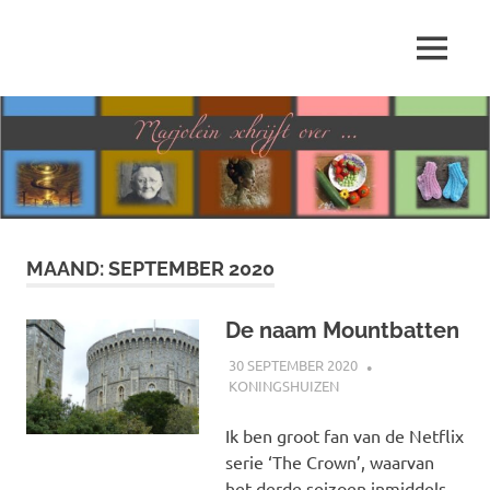
Ga
naar
MENU
de
Marjolein
inhoud
schrijft
over
…
MAAND:
SEPTEMBER 2020
De naam Mountbatten
30 SEPTEMBER 2020
MARJOLEIN
KONINGSHUIZEN
Ik ben groot fan van de Netflix
serie ‘The Crown’, waarvan
het derde seizoen inmiddels