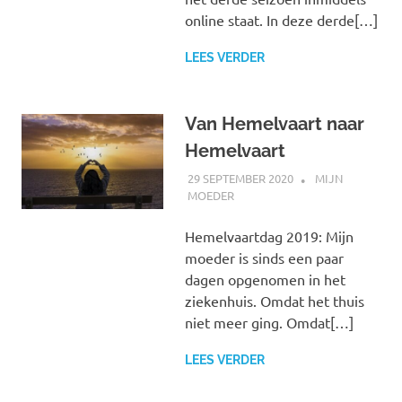
online staat. In deze derde[…]
LEES VERDER
Van Hemelvaart naar
Hemelvaart
29 SEPTEMBER 2020
MARJOLEIN
MIJN
MOEDER
Hemelvaartdag 2019: Mijn
moeder is sinds een paar
dagen opgenomen in het
ziekenhuis. Omdat het thuis
niet meer ging. Omdat[…]
LEES VERDER