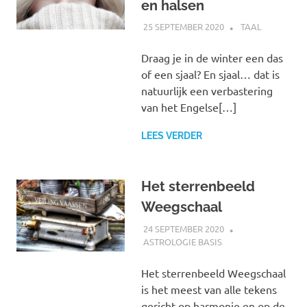
en halsen
25 SEPTEMBER 2020
MARJOLEIN
TAAL
Draag je in de winter een das
of een sjaal? En sjaal… dat is
natuurlijk een verbastering
van het Engelse[…]
LEES VERDER
Het sterrenbeeld
Weegschaal
24 SEPTEMBER 2020
MARJOLEIN
ASTROLOGIE BASIS
Het sterrenbeeld Weegschaal
is het meest van alle tekens
gericht op harmonie en op de