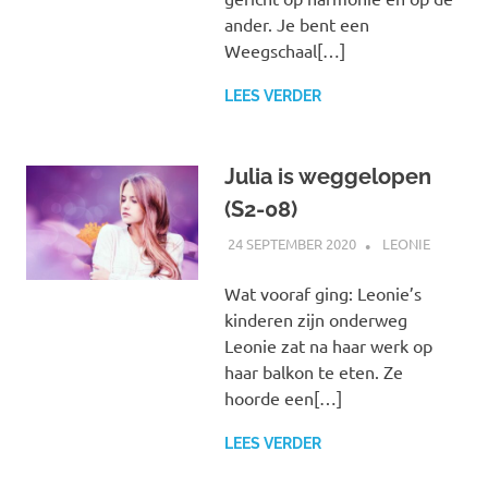
ander. Je bent een
Weegschaal[…]
LEES VERDER
Julia is weggelopen
(S2-08)
24 SEPTEMBER 2020
MARJOLEIN
LEONIE
Wat vooraf ging: Leonie’s
kinderen zijn onderweg
Leonie zat na haar werk op
haar balkon te eten. Ze
hoorde een[…]
LEES VERDER