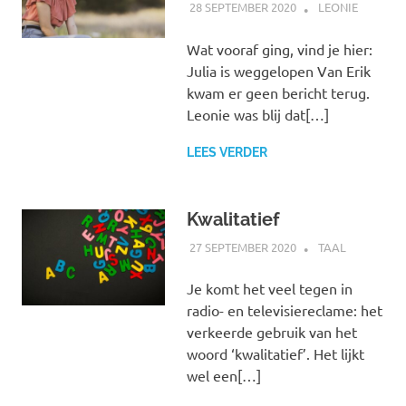
28 SEPTEMBER 2020
MARJOLEIN
LEONIE
Wat vooraf ging, vind je hier:
Julia is weggelopen Van Erik
kwam er geen bericht terug.
Leonie was blij dat[…]
LEES VERDER
Kwalitatief
27 SEPTEMBER 2020
MARJOLEIN
TAAL
Je komt het veel tegen in
radio- en televisiereclame: het
verkeerde gebruik van het
woord ‘kwalitatief’. Het lijkt
wel een[…]