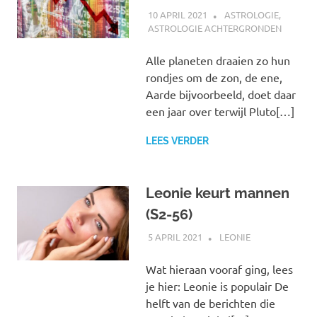
10 APRIL 2021
MARJOLEIN
ASTROLOGIE
,
ASTROLOGIE ACHTERGRONDEN
Alle planeten draaien zo hun
rondjes om de zon, de ene,
Aarde bijvoorbeeld, doet daar
een jaar over terwijl Pluto[…]
LEES VERDER
Leonie keurt mannen
(S2-56)
5 APRIL 2021
MARJOLEIN
LEONIE
Wat hieraan vooraf ging, lees
je hier: Leonie is populair De
helft van de berichten die