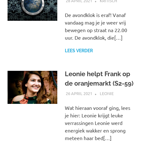
28 APRIL 2021
MARJOLEIN
KRITISCH
De avondklok is eraf! Vanaf
vandaag mag je je weer vrij
bewegen op straat na 22.00
uur. De avondklok, die[…]
LEES VERDER
Leonie helpt Frank op
de oranjemarkt (S2-59)
26 APRIL 2021
MARJOLEIN
LEONIE
Wat hieraan vooraf ging, lees
je hier: Leonie krijgt leuke
verrassingen Leonie werd
energiek wakker en sprong
meteen haar bed[…]