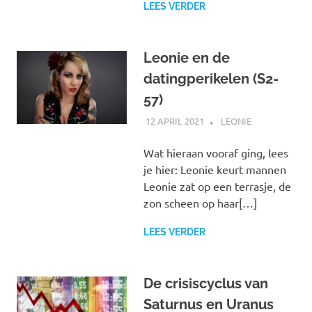
LEES VERDER
Leonie en de
datingperikelen (S2-
57)
12 APRIL 2021
MARJOLEIN
LEONIE
Wat hieraan vooraf ging, lees
je hier: Leonie keurt mannen
Leonie zat op een terrasje, de
zon scheen op haar[…]
LEES VERDER
De crisiscyclus van
Saturnus en Uranus