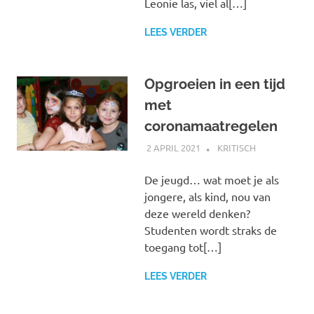
Leonie las, viel al[…]
LEES VERDER
Opgroeien in een tijd
met
coronamaatregelen
2 APRIL 2021
MARJOLEIN
KRITISCH
De jeugd… wat moet je als
jongere, als kind, nou van
deze wereld denken?
Studenten wordt straks de
toegang tot[…]
LEES VERDER