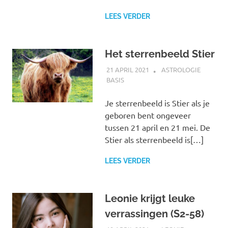
LEES VERDER
Het sterrenbeeld Stier
21 APRIL 2021
MARJOLEIN
ASTROLOGIE
BASIS
Je sterrenbeeld is Stier als je
geboren bent ongeveer
tussen 21 april en 21 mei. De
Stier als sterrenbeeld is[…]
LEES VERDER
Leonie krijgt leuke
verrassingen (S2-58)