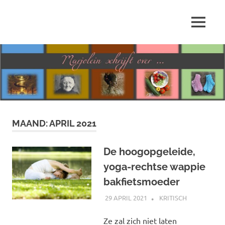
Ga
naar
MENU
de
Marjolein
inhoud
schrijft
over
…
MAAND:
APRIL 2021
De hoogopgeleide,
yoga-rechtse wappie
bakfietsmoeder
29 APRIL 2021
MARJOLEIN
KRITISCH
Ze zal zich niet laten