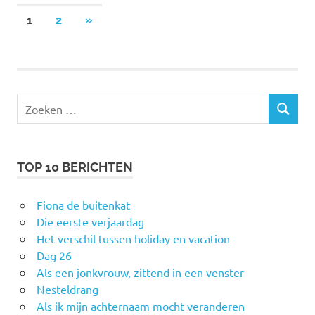
Berichten
VOLGENDE
1
2
»
BERICHTEN
paginering
Zoeken
ZOEKEN
naar:
TOP 10 BERICHTEN
Fiona de buitenkat
Die eerste verjaardag
Het verschil tussen holiday en vacation
Dag 26
Als een jonkvrouw, zittend in een venster
Nesteldrang
Als ik mijn achternaam mocht veranderen