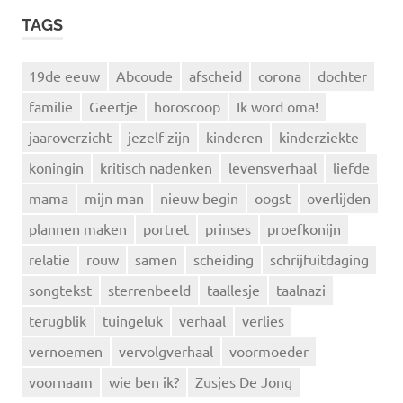
TAGS
19de eeuw
Abcoude
afscheid
corona
dochter
familie
Geertje
horoscoop
Ik word oma!
jaaroverzicht
jezelf zijn
kinderen
kinderziekte
koningin
kritisch nadenken
levensverhaal
liefde
mama
mijn man
nieuw begin
oogst
overlijden
plannen maken
portret
prinses
proefkonijn
relatie
rouw
samen
scheiding
schrijfuitdaging
songtekst
sterrenbeeld
taallesje
taalnazi
terugblik
tuingeluk
verhaal
verlies
vernoemen
vervolgverhaal
voormoeder
voornaam
wie ben ik?
Zusjes De Jong