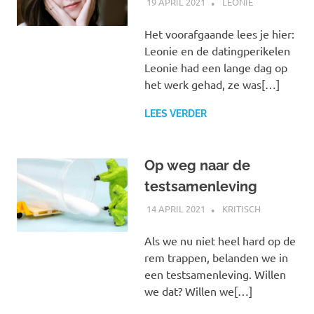
19 APRIL 2021
MARJOLEIN
LEONIE
Het voorafgaande lees je hier:
Leonie en de datingperikelen
Leonie had een lange dag op
het werk gehad, ze was[…]
LEES VERDER
Op weg naar de
testsamenleving
14 APRIL 2021
MARJOLEIN
KRITISCH
Als we nu niet heel hard op de
rem trappen, belanden we in
een testsamenleving. Willen
we dat? Willen we[…]