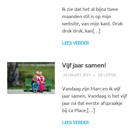
Ik zie dat het al bijna twee
maanden stil is op mijn
website, van mijn kant. Druk
druk druk, kan[…]
LEES VERDER
Vijf jaar samen!
26 MAART 2023
MARJOLEIN
DE LIEFDE
Vandaag zijn Marc en ik vijf
jaar samen. Vandaag is het vijf
jaar na dat eerste afspraakje
bij La Place,[…]
LEES VERDER