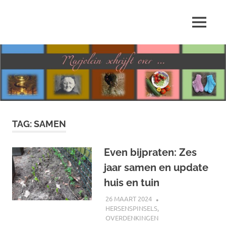
Ga
naar
MENU
de
Marjolein
inhoud
schrijft
over
…
TAG:
SAMEN
Even bijpraten: Zes
jaar samen en update
huis en tuin
26 MAART 2024
MARJOLEIN
HERSENSPINSELS
,
OVERDENKINGEN