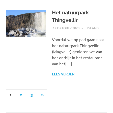
Het natuurpark
Thingvellir
17 OKTOBER 2020
MARJOLEIN
IJSLAND
Voordat we op pad gaan naar
het natuurpark Thingvellir
(Þingvellir) genieten we van
het ontbijt in het restaurant
van het[…]
LEES VERDER
Berichten
VOLGENDE
1
2
3
»
BERICHTEN
paginering