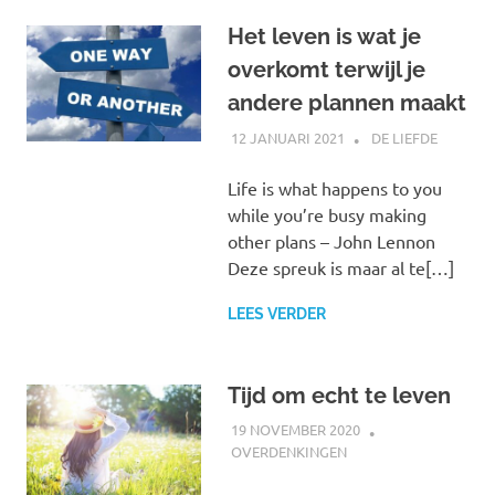
Het leven is wat je
overkomt terwijl je
andere plannen maakt
12 JANUARI 2021
MARJOLEIN
DE LIEFDE
Life is what happens to you
while you’re busy making
other plans – John Lennon
Deze spreuk is maar al te[…]
LEES VERDER
Tijd om echt te leven
19 NOVEMBER 2020
MARJOLEIN
OVERDENKINGEN