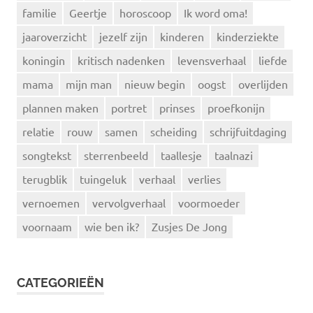
familie
Geertje
horoscoop
Ik word oma!
jaaroverzicht
jezelf zijn
kinderen
kinderziekte
koningin
kritisch nadenken
levensverhaal
liefde
mama
mijn man
nieuw begin
oogst
overlijden
plannen maken
portret
prinses
proefkonijn
relatie
rouw
samen
scheiding
schrijfuitdaging
songtekst
sterrenbeeld
taallesje
taalnazi
terugblik
tuingeluk
verhaal
verlies
vernoemen
vervolgverhaal
voormoeder
voornaam
wie ben ik?
Zusjes De Jong
CATEGORIEËN