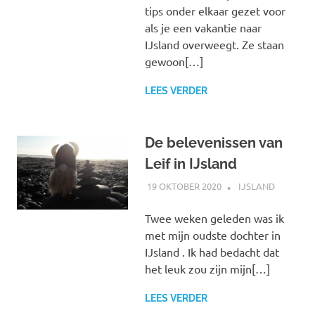
tips onder elkaar gezet voor
als je een vakantie naar
IJsland overweegt. Ze staan
gewoon[…]
LEES VERDER
De belevenissen van
Leif in IJsland
19 OKTOBER 2020
MARJOLEIN
IJSLAND
Twee weken geleden was ik
met mijn oudste dochter in
IJsland . Ik had bedacht dat
het leuk zou zijn mijn[…]
LEES VERDER