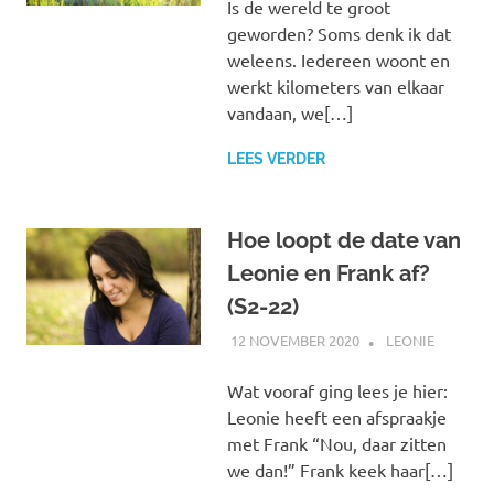
Is de wereld te groot
geworden? Soms denk ik dat
weleens. Iedereen woont en
werkt kilometers van elkaar
vandaan, we[…]
LEES VERDER
Hoe loopt de date van
Leonie en Frank af?
(S2-22)
12 NOVEMBER 2020
MARJOLEIN
LEONIE
Wat vooraf ging lees je hier:
Leonie heeft een afspraakje
met Frank “Nou, daar zitten
we dan!” Frank keek haar[…]