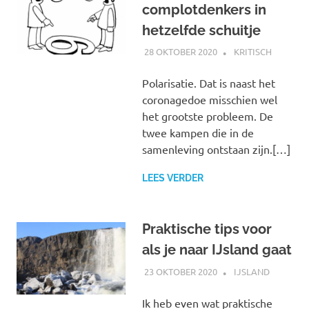
complotdenkers in
hetzelfde schuitje
28 OKTOBER 2020
MARJOLEIN
KRITISCH
Polarisatie. Dat is naast het
coronagedoe misschien wel
het grootste probleem. De
twee kampen die in de
samenleving ontstaan zijn.[…]
LEES VERDER
Praktische tips voor
als je naar IJsland gaat
23 OKTOBER 2020
MARJOLEIN
IJSLAND
Ik heb even wat praktische