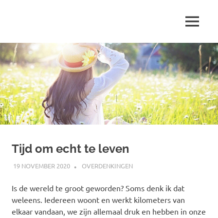
Ga
naar
MENU
de
Marjolein
inhoud
schrijft
over
…
Tijd om echt te leven
19 NOVEMBER 2020
MARJOLEIN
OVERDENKINGEN
Is de wereld te groot geworden? Soms denk ik dat
weleens. Iedereen woont en werkt kilometers van
elkaar vandaan, we zijn allemaal druk en hebben in onze