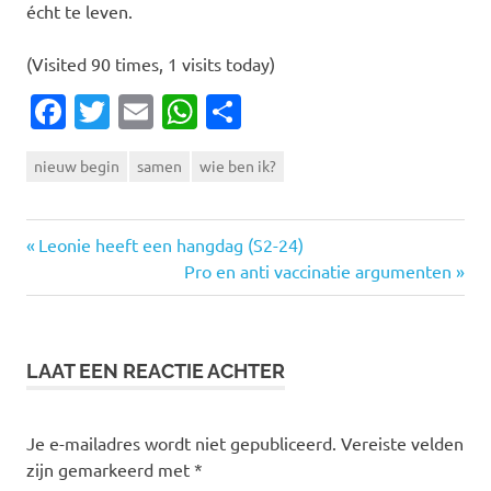
écht te leven.
(Visited 90 times, 1 visits today)
Facebook
Twitter
Email
WhatsApp
Delen
nieuw begin
samen
wie ben ik?
Vorige
Bericht
Leonie heeft een hangdag (S2-24)
bericht:
Volgende
Pro en anti vaccinatie argumenten
navigatie
bericht:
LAAT EEN REACTIE ACHTER
Je e-mailadres wordt niet gepubliceerd.
Vereiste velden
zijn gemarkeerd met
*