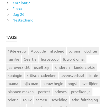
Kort lontje
Fiona
Dag 26
Nesteldrang
TAGS
19de eeuw
Abcoude
afscheid
corona
dochter
familie
Geertje
horoscoop
Ik word oma!
jaaroverzicht
jezelf zijn
kinderen
kinderziekte
koningin
kritisch nadenken
levensverhaal
liefde
mama
mijn man
nieuw begin
oogst
overlijden
plannen maken
portret
prinses
proefkonijn
relatie
rouw
samen
scheiding
schrijfuitdaging