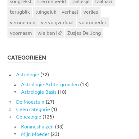
songtekst
sterrenbeeld
taallesje
taalnazi
terugblik
tuingeluk
verhaal
verlies
vernoemen
vervolgverhaal
voormoeder
voornaam
wie ben ik?
Zusjes De Jong
CATEGORIEËN
Astrologie
(32)
Astrologie Achtergronden
(13)
Astrologie Basis
(18)
De Moestuin
(27)
Geen categorie
(1)
Genealogie
(125)
Koningshuizen
(38)
Mijn Moeder
(23)