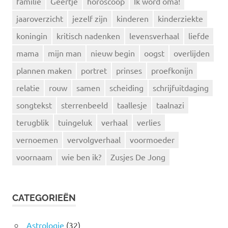
familie
Geertje
horoscoop
Ik word oma!
jaaroverzicht
jezelf zijn
kinderen
kinderziekte
koningin
kritisch nadenken
levensverhaal
liefde
mama
mijn man
nieuw begin
oogst
overlijden
plannen maken
portret
prinses
proefkonijn
relatie
rouw
samen
scheiding
schrijfuitdaging
songtekst
sterrenbeeld
taallesje
taalnazi
terugblik
tuingeluk
verhaal
verlies
vernoemen
vervolgverhaal
voormoeder
voornaam
wie ben ik?
Zusjes De Jong
CATEGORIEËN
Astrologie
(32)