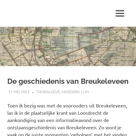
Ga
naar
MENU
de
Marjolein
inhoud
schrijft
over
…
De geschiedenis van Breukeleveen
11 MEI 2023
MARJOLEIN
GENEALOGIE
,
MOEDERS LIJN
Toen ik bezig was met de voorouders uit Breukeleveen,
las ik in de plaatselijke krant van Loosdrecht de
aankondiging van een informatieavond over de
ontstaansgeschiedenis van Breukeleveen. Zo word je
vaak op de juiste momenten ‘geholpen’ met het vinden