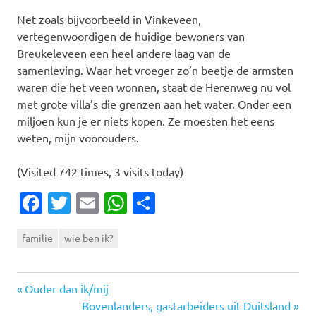
Net zoals bijvoorbeeld in Vinkeveen,
vertegenwoordigen de huidige bewoners van
Breukeleveen een heel andere laag van de
samenleving. Waar het vroeger zo’n beetje de armsten
waren die het veen wonnen, staat de Herenweg nu vol
met grote villa’s die grenzen aan het water. Onder een
miljoen kun je er niets kopen. Ze moesten het eens
weten, mijn voorouders.
(Visited 742 times, 3 visits today)
Facebook
Twitter
Email
WhatsApp
Delen
familie
wie ben ik?
Vorige
Bericht
Ouder dan ik/mij
bericht:
Volgende
Bovenlanders, gastarbeiders uit Duitsland