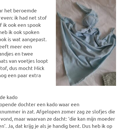
ar het beroemde
reven: ik had net stof
f ik ook een spook
heb ik ook spoken
ook is wat aangepast.
heeft meer een
andjes en twee
aats van voetjes loopt
stof, dus mocht Mick
 nog een paar extra
fde kado
 opende dochter een kado waar een
nummer in zat. Afgelopen zomer zag ze slofjes die
 vond, maar waarvan ze dacht: ‘die kan mijn moeder
n’. Ja, dat krijg je als je handig bent. Dus heb ik op