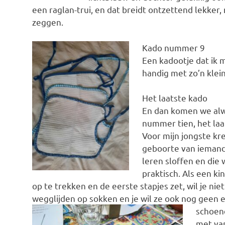
een raglan-trui, en dat breidt ontzettend lekker,
zeggen.
Kado nummer 9
Een kadootje dat ik 
handig met zo’n klei
Het laatste kado
En dan komen we alw
nummer tien, het laa
Voor mijn jongste kre
geboorte van iemand
leren sloffen en die
praktisch. Als een ki
op te trekken en de eerste stapjes zet, wil je niet
wegglijden op sokken en je wil ze ook nog geen 
schoe
met van