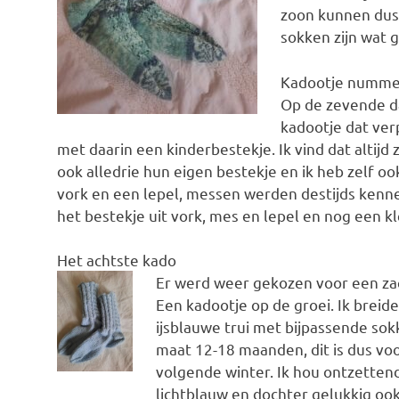
zoon kunnen dus
sokken zijn wat g
Kadootje numme
Op de zevende da
kadootje dat verp
met daarin een kinderbestekje. Ik vind dat altijd
ook alledrie hun eigen bestekje en ik heb zelf oo
vork en een lepel, messen werden destijds kennel
het bestekje uit vork, mes en lepel en nog een kl
Het achtste kado
Er werd weer gekozen voor een za
Een kadootje op de groei. Ik breid
ijsblauwe trui met bijpassende sok
maat 12-18 maanden, dit is dus vo
volgende winter. Ik hou ontzetten
lichtblauw en dochter gelukkig ook.