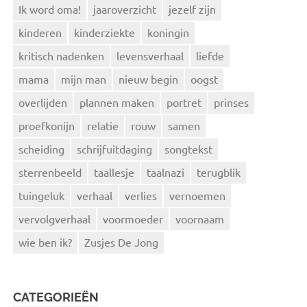
Ik word oma!
jaaroverzicht
jezelf zijn
kinderen
kinderziekte
koningin
kritisch nadenken
levensverhaal
liefde
mama
mijn man
nieuw begin
oogst
overlijden
plannen maken
portret
prinses
proefkonijn
relatie
rouw
samen
scheiding
schrijfuitdaging
songtekst
sterrenbeeld
taallesje
taalnazi
terugblik
tuingeluk
verhaal
verlies
vernoemen
vervolgverhaal
voormoeder
voornaam
wie ben ik?
Zusjes De Jong
CATEGORIEËN