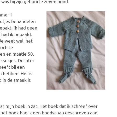
 was bij zijn geboorte zeven pond.
mmer 1
ootjes behandelen
epakt. Ik had geen
 had ik bepaald.
Je weet wel, het
toch te
oen en maatje 50.
e sokjes. Dochter
eeft bij een
n hebben. Het is
d in de smaak is
 mijn boek in zat. Het boek dat ik schreef over
n het boek had ik een boodschap geschreven aan