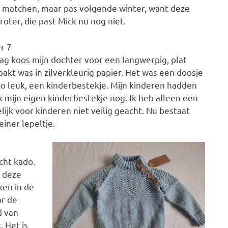
 matchen, maar pas volgende winter, want deze
roter, die past Mick nu nog niet.
r 7
g koos mijn dochter voor een langwerpig, plat
akt was in zilverkleurig papier. Het was een doosje
 zo leuk, een kinderbestekje. Mijn kinderen hadden
k mijn eigen kinderbestekje nog. Ik heb alleen een
ijk voor kinderen niet veilig geacht. Nu bestaat
einer lepeltje.
cht kado.
e deze
ken in de
or de
d van
 Het is