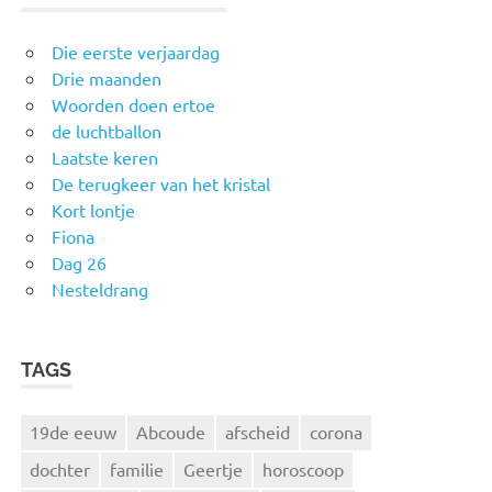
Die eerste verjaardag
Drie maanden
Woorden doen ertoe
de luchtballon
Laatste keren
De terugkeer van het kristal
Kort lontje
Fiona
Dag 26
Nesteldrang
TAGS
19de eeuw
Abcoude
afscheid
corona
dochter
familie
Geertje
horoscoop