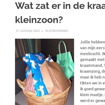
Wat zat er in de kr
kleinzoon?
31 JANUARI 2025
MARJOLEIN
KLEINKINDEREN
Jullie hebben
van mijn eers
meebracht. I
gemaakt met 
kraammand. T
kraamzorg, du
maar ik heb 
tikten we in
ik goed gewas
klein maatje.
werd er gewa