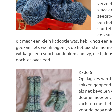
verzoek
smaak d
zeegroe
een he
snuffel
een su
dit maar een klein kadootje was, heb ik nog een e
gedaan. Iets wat ik eigenlijk op het laatste mom
wit katje, een soort aandenken aan Ivy, die tijd
dochter overleed.
Kado 6
Op dag zes werd
sokken geopend. 
als net bevallen
door je moeder z
zacht en met lief
voor de baby ook