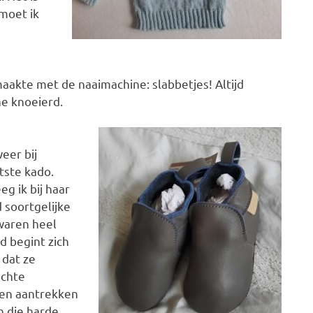
 moet ik
maakte met de naaimachine: slabbetjes! Altijd
ne knoeierd.
eer bij
tste kado.
eg ik bij haar
 soortgelijke
 waren heel
nd begint zich
 dat ze
echte
nen
aantrekken
 die harde