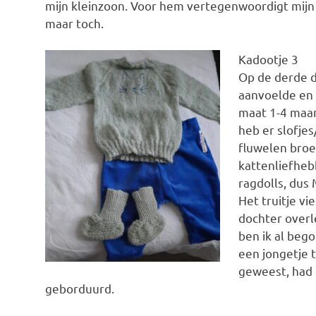
mijn kleinzoon. Voor hem vertegenwoordigt mijn
maar toch.
Kadootje 3
Op de derde d
aanvoelde en w
maat 1-4 maan
heb er slofjes
fluwelen broe
kattenliefhebb
ragdolls, dus 
Het truitje vi
dochter overle
ben ik al beg
een jongetje 
geweest, had 
geborduurd.