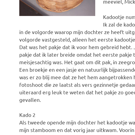
meeviel, Mick
Kadootje nu
Ik zal de kad
in de volgorde waarop mijn dochter ze heeft uitg
volgorde vastgesteld, alleen het eerste kadootje
Dat was het pakje dat ik voor hem gebreid hebt. 
pakje dat ik later breide omdat het eerste pakje 
meisjesachtig was. Het gaat om dit pak, in zeegr
Een broekje en een jasje en natuurlijk bijpassend
was er zo blij mee dat ze het hem aangetrokken h
fotoshoot die ze laatst als vers gezinnetje gedaa
uiteraard erg leuk te weten dat het pakje zo goe
gevallen.
Kado 2
Als tweede opende mijn dochter het kadootje waar
mijn stamboom en dat vorig jaar uitkwam. Voori