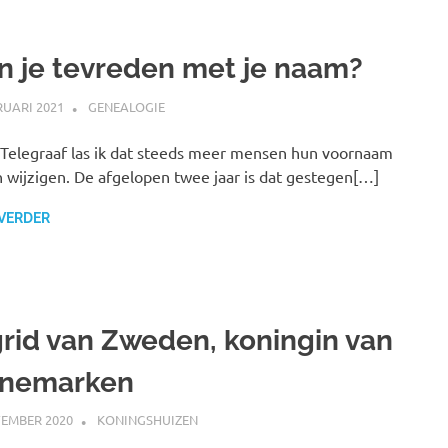
n je tevreden met je naam?
RUARI 2021
MARJOLEIN
GENEALOGIE
 Telegraaf las ik dat steeds meer mensen hun voornaam
n wijzigen. De afgelopen twee jaar is dat gestegen[…]
 VERDER
grid van Zweden, koningin van
nemarken
EMBER 2020
MARJOLEIN
KONINGSHUIZEN