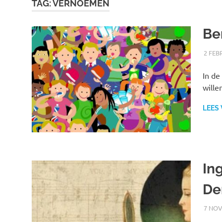
TAG:
VERNOEMEN
Be
2 FEB
In de
wille
LEES
In
De
7 NOV