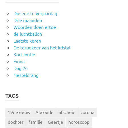
Die eerste verjaardag
Drie maanden
Woorden doen ertoe
de luchtballon
Laatste keren
De terugkeer van het kristal
Kort lontje
Fiona
Dag 26
Nesteldrang
TAGS
19de eeuw
Abcoude
afscheid
corona
dochter
familie
Geertje
horoscoop