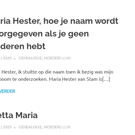
ria Hester, hoe je naam wordt
orgegeven als je geen
nderen hebt
LI 2020
MARJOLEIN
GENEALOGIE
,
MOEDERS LIJN
 Hester, ik stuitte op die naam toen ik bezig was mijn
oom te onderzoeken. Maria Hester van Stam is[…]
 VERDER
etta Maria
LI 2020
MARJOLEIN
GENEALOGIE
,
MOEDERS LIJN