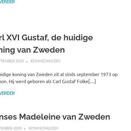
 VERDER
rl XVI Gustaf, de huidige
ning van Zweden
PTEMBER 2020
MARJOLEIN
KONINGSHUIZEN
idige koning van Zweden zit al sinds september 1973 op
oon. Hij werd geboren als Carl Gustaf Folke[…]
 VERDER
inses Madeleine van Zweden
TEMBER 2020
MARJOLEIN
KONINGSHUIZEN