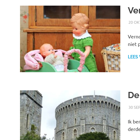
Ve
20 OK
Verno
niet 
LEES
De
30 SE
Ik be
derde