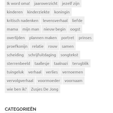
Ik word oma!
jaaroverzicht
jezelf zijn
kinderen
kinderziekte
koningin
kritisch nadenken
levensverhaal
liefde
mama
mijn man
nieuw begin
oogst
overlijden
plannen maken
portret
prinses
proefkonijn
relatie
rouw
samen
scheiding
schrijfuitdaging
songtekst
sterrenbeeld
taallesje
taalnazi
terugblik
tuingeluk
verhaal
verlies
vernoemen
vervolgverhaal
voormoeder
voornaam
wie ben ik?
Zusjes De Jong
CATEGORIEËN