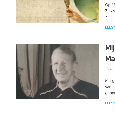
Op 28
Zij k
Zij[…
LEES
Mi
Ma
30 OK
Marga
van m
gebo
LEES