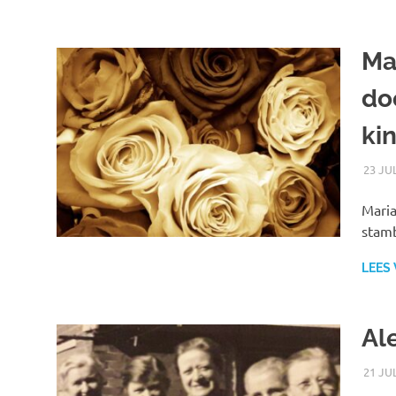
Ma
do
ki
23 JU
Maria
stamb
LEES
Al
21 JU