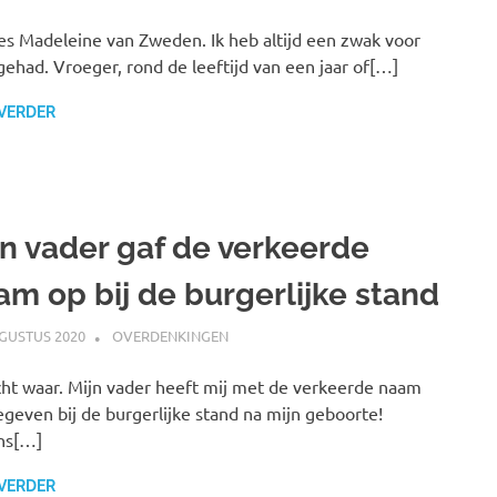
es Madeleine van Zweden. Ik heb altijd een zwak voor
gehad. Vroeger, rond de leeftijd van een jaar of[…]
 VERDER
jn vader gaf de verkeerde
am op bij de burgerlijke stand
GUSTUS 2020
MARJOLEIN
OVERDENKINGEN
cht waar. Mijn vader heeft mij met de verkeerde naam
geven bij de burgerlijke stand na mijn geboorte!
ns[…]
 VERDER