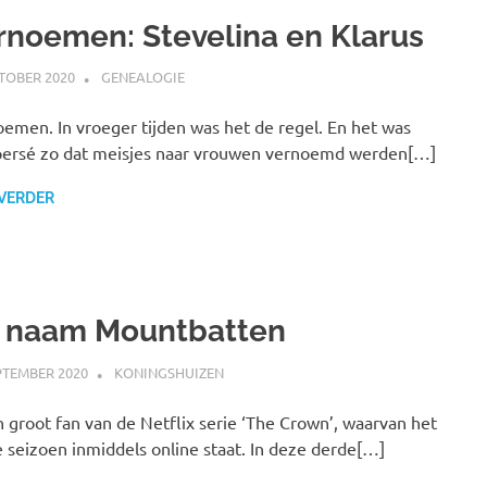
rnoemen: Stevelina en Klarus
TOBER 2020
MARJOLEIN
GENEALOGIE
emen. In vroeger tijden was het de regel. En het was
persé zo dat meisjes naar vrouwen vernoemd werden[…]
 VERDER
 naam Mountbatten
PTEMBER 2020
MARJOLEIN
KONINGSHUIZEN
n groot fan van de Netflix serie ‘The Crown’, waarvan het
 seizoen inmiddels online staat. In deze derde[…]