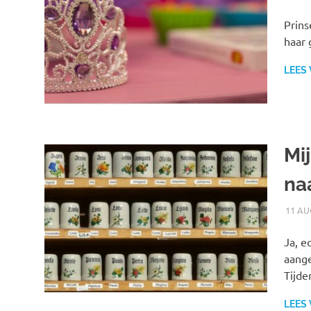
Prins
haar 
LEES
Mi
na
11 AU
Ja, e
aange
Tijde
LEES