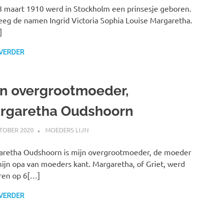
 maart 1910 werd in Stockholm een prinsesje geboren.
reeg de namen Ingrid Victoria Sophia Louise Margaretha.
]
 VERDER
jn overgrootmoeder,
rgaretha Oudshoorn
TOBER 2020
MARJOLEIN
MOEDERS LIJN
retha Oudshoorn is mijn overgrootmoeder, de moeder
ijn opa van moeders kant. Margaretha, of Griet, werd
ren op 6[…]
 VERDER