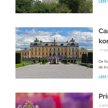
LEES
Ca
ko
17 SE
De hu
de tr
LEES
Pr
8 SEP