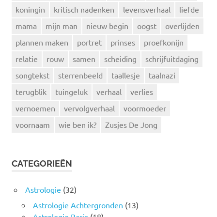
koningin
kritisch nadenken
levensverhaal
liefde
mama
mijn man
nieuw begin
oogst
overlijden
plannen maken
portret
prinses
proefkonijn
relatie
rouw
samen
scheiding
schrijfuitdaging
songtekst
sterrenbeeld
taallesje
taalnazi
terugblik
tuingeluk
verhaal
verlies
vernoemen
vervolgverhaal
voormoeder
voornaam
wie ben ik?
Zusjes De Jong
CATEGORIEËN
Astrologie
(32)
Astrologie Achtergronden
(13)
Astrologie Basis
(18)