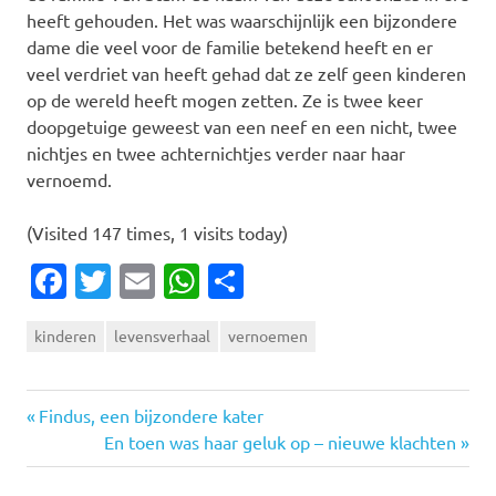
heeft gehouden. Het was waarschijnlijk een bijzondere
dame die veel voor de familie betekend heeft en er
veel verdriet van heeft gehad dat ze zelf geen kinderen
op de wereld heeft mogen zetten. Ze is twee keer
doopgetuige geweest van een neef en een nicht, twee
nichtjes en twee achternichtjes verder naar haar
vernoemd.
(Visited 147 times, 1 visits today)
Facebook
Twitter
Email
WhatsApp
Delen
kinderen
levensverhaal
vernoemen
Vorige
Bericht
Findus, een bijzondere kater
bericht:
Volgende
En toen was haar geluk op – nieuwe klachten
navigatie
bericht: