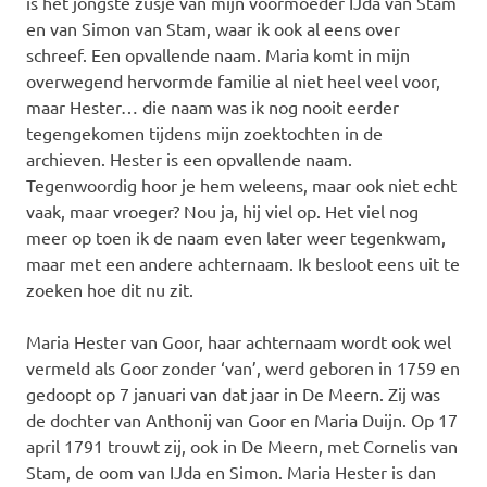
is het jongste zusje van mijn voormoeder IJda van Stam
en van Simon van Stam, waar ik ook al eens over
schreef. Een opvallende naam. Maria komt in mijn
overwegend hervormde familie al niet heel veel voor,
maar Hester… die naam was ik nog nooit eerder
tegengekomen tijdens mijn zoektochten in de
archieven. Hester is een opvallende naam.
Tegenwoordig hoor je hem weleens, maar ook niet echt
vaak, maar vroeger? Nou ja, hij viel op. Het viel nog
meer op toen ik de naam even later weer tegenkwam,
maar met een andere achternaam. Ik besloot eens uit te
zoeken hoe dit nu zit.
Maria Hester van Goor, haar achternaam wordt ook wel
vermeld als Goor zonder ‘van’, werd geboren in 1759 en
gedoopt op 7 januari van dat jaar in De Meern. Zij was
de dochter van Anthonij van Goor en Maria Duijn. Op 17
april 1791 trouwt zij, ook in De Meern, met Cornelis van
Stam, de oom van IJda en Simon. Maria Hester is dan