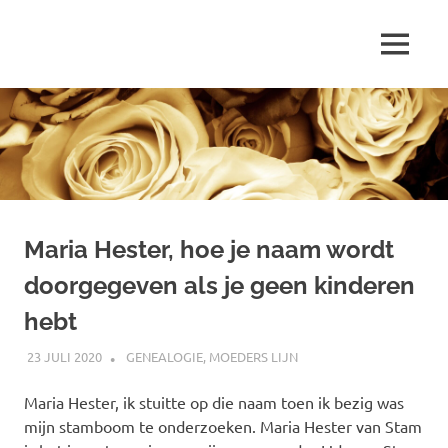
Ga
naar
MENU
de
Marjolein
inhoud
schrijft
over
…
Maria Hester, hoe je naam wordt
doorgegeven als je geen kinderen
hebt
23 JULI 2020
MARJOLEIN
GENEALOGIE
,
MOEDERS LIJN
Maria Hester, ik stuitte op die naam toen ik bezig was
mijn stamboom te onderzoeken. Maria Hester van Stam