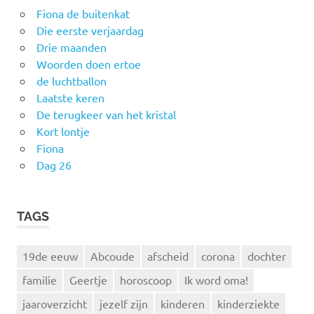
Fiona de buitenkat
Die eerste verjaardag
Drie maanden
Woorden doen ertoe
de luchtballon
Laatste keren
De terugkeer van het kristal
Kort lontje
Fiona
Dag 26
TAGS
19de eeuw
Abcoude
afscheid
corona
dochter
familie
Geertje
horoscoop
Ik word oma!
jaaroverzicht
jezelf zijn
kinderen
kinderziekte