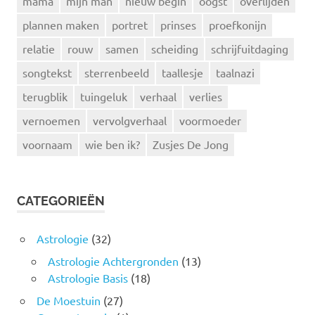
mama
mijn man
nieuw begin
oogst
overlijden
plannen maken
portret
prinses
proefkonijn
relatie
rouw
samen
scheiding
schrijfuitdaging
songtekst
sterrenbeeld
taallesje
taalnazi
terugblik
tuingeluk
verhaal
verlies
vernoemen
vervolgverhaal
voormoeder
voornaam
wie ben ik?
Zusjes De Jong
CATEGORIEËN
Astrologie
(32)
Astrologie Achtergronden
(13)
Astrologie Basis
(18)
De Moestuin
(27)