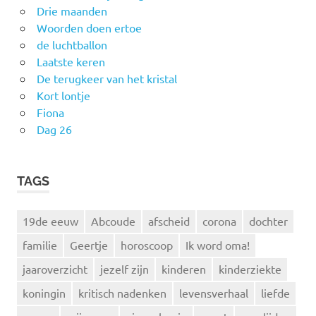
Drie maanden
Woorden doen ertoe
de luchtballon
Laatste keren
De terugkeer van het kristal
Kort lontje
Fiona
Dag 26
TAGS
19de eeuw
Abcoude
afscheid
corona
dochter
familie
Geertje
horoscoop
Ik word oma!
jaaroverzicht
jezelf zijn
kinderen
kinderziekte
koningin
kritisch nadenken
levensverhaal
liefde