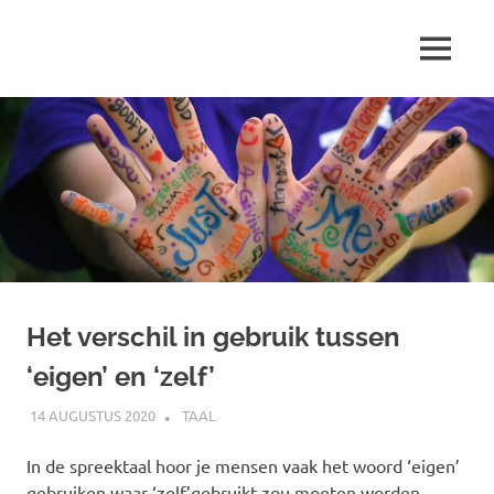
Ga
naar
MENU
de
Marjolein
inhoud
schrijft
over
…
Het verschil in gebruik tussen
‘eigen’ en ‘zelf’
14 AUGUSTUS 2020
MARJOLEIN
TAAL
In de spreektaal hoor je mensen vaak het woord ‘eigen’
gebruiken waar ‘zelf’gebruikt zou moeten worden.