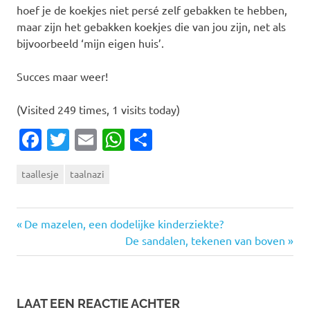
hoef je de koekjes niet persé zelf gebakken te hebben,
maar zijn het gebakken koekjes die van jou zijn, net als
bijvoorbeeld ‘mijn eigen huis’.
Succes maar weer!
(Visited 249 times, 1 visits today)
Facebook
Twitter
Email
WhatsApp
Delen
taallesje
taalnazi
Vorige
Bericht
De mazelen, een dodelijke kinderziekte?
bericht:
Volgende
De sandalen, tekenen van boven
navigatie
bericht:
LAAT EEN REACTIE ACHTER