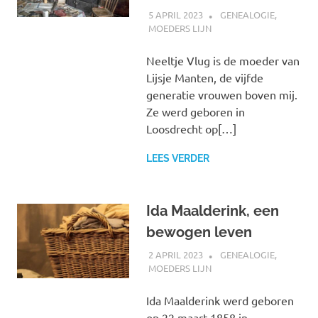
5 APRIL 2023
MARJOLEIN
GENEALOGIE
,
MOEDERS LIJN
Neeltje Vlug is de moeder van
Lijsje Manten, de vijfde
generatie vrouwen boven mij.
Ze werd geboren in
Loosdrecht op[…]
LEES VERDER
Ida Maalderink, een
bewogen leven
2 APRIL 2023
MARJOLEIN
GENEALOGIE
,
MOEDERS LIJN
Ida Maalderink werd geboren
op 22 maart 1858 in