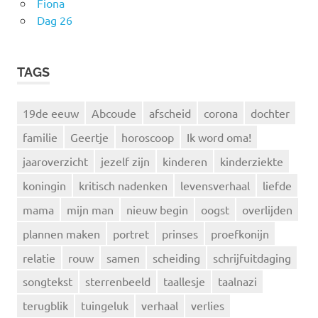
Fiona
Dag 26
TAGS
19de eeuw
Abcoude
afscheid
corona
dochter
familie
Geertje
horoscoop
Ik word oma!
jaaroverzicht
jezelf zijn
kinderen
kinderziekte
koningin
kritisch nadenken
levensverhaal
liefde
mama
mijn man
nieuw begin
oogst
overlijden
plannen maken
portret
prinses
proefkonijn
relatie
rouw
samen
scheiding
schrijfuitdaging
songtekst
sterrenbeeld
taallesje
taalnazi
terugblik
tuingeluk
verhaal
verlies