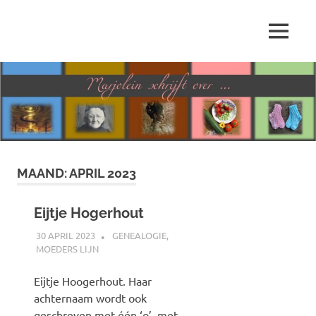
Ga
naar
MENU
de
Marjolein
inhoud
schrijft
over
…
MAAND:
APRIL 2023
Eijtje Hogerhout
30 APRIL 2023
MARJOLEIN
GENEALOGIE
,
MOEDERS LIJN
Eijtje Hoogerhout. Haar
achternaam wordt ook
geschreven met één ‘o’, met