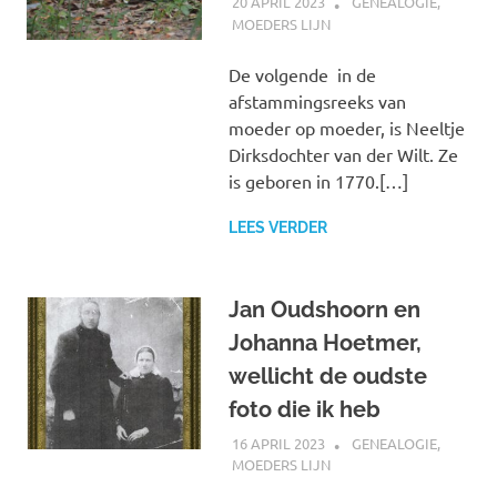
20 APRIL 2023
MARJOLEIN
GENEALOGIE
,
MOEDERS LIJN
De volgende in de
afstammingsreeks van
moeder op moeder, is Neeltje
Dirksdochter van der Wilt. Ze
is geboren in 1770.[…]
LEES VERDER
Jan Oudshoorn en
Johanna Hoetmer,
wellicht de oudste
foto die ik heb
16 APRIL 2023
MARJOLEIN
GENEALOGIE
,
MOEDERS LIJN