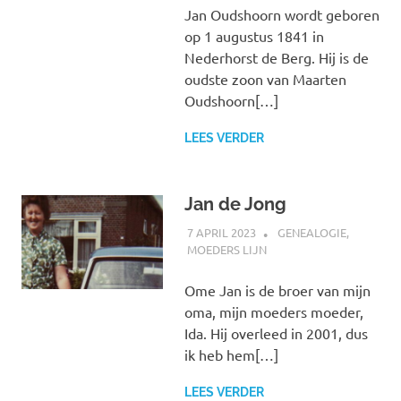
Jan Oudshoorn wordt geboren
op 1 augustus 1841 in
Nederhorst de Berg. Hij is de
oudste zoon van Maarten
Oudshoorn[…]
LEES VERDER
Jan de Jong
7 APRIL 2023
MARJOLEIN
GENEALOGIE
,
MOEDERS LIJN
Ome Jan is de broer van mijn
oma, mijn moeders moeder,
Ida. Hij overleed in 2001, dus
ik heb hem[…]
LEES VERDER