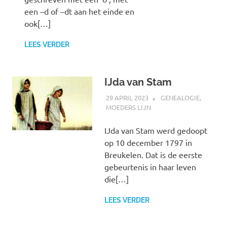
een –d of –dt aan het einde en
ook[…]
LEES VERDER
IJda van Stam
29 APRIL 2023
MARJOLEIN
GENEALOGIE
,
MOEDERS LIJN
IJda van Stam werd gedoopt
op 10 december 1797 in
Breukelen. Dat is de eerste
gebeurtenis in haar leven
die[…]
LEES VERDER