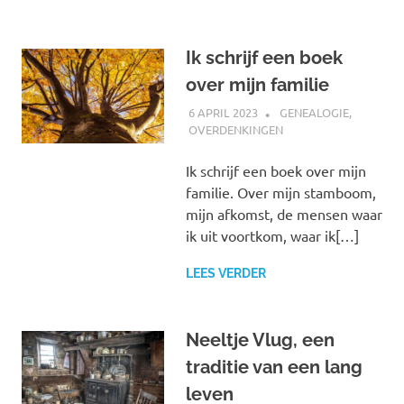
Ik schrijf een boek
over mijn familie
6 APRIL 2023
MARJOLEIN
GENEALOGIE
,
OVERDENKINGEN
Ik schrijf een boek over mijn
familie. Over mijn stamboom,
mijn afkomst, de mensen waar
ik uit voortkom, waar ik[…]
LEES VERDER
Neeltje Vlug, een
traditie van een lang
leven