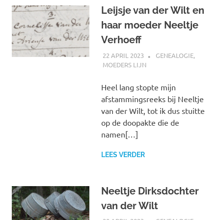
Leijsje van der Wilt en
haar moeder Neeltje
Verhoeff
22 APRIL 2023
MARJOLEIN
GENEALOGIE
,
MOEDERS LIJN
Heel lang stopte mijn
afstammingsreeks bij Neeltje
van der Wilt, tot ik dus stuitte
op de doopakte die de
namen[…]
LEES VERDER
Neeltje Dirksdochter
van der Wilt