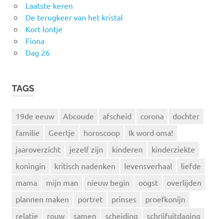
Laatste keren
De terugkeer van het kristal
Kort lontje
Fiona
Dag 26
TAGS
19de eeuw
Abcoude
afscheid
corona
dochter
familie
Geertje
horoscoop
Ik word oma!
jaaroverzicht
jezelf zijn
kinderen
kinderziekte
koningin
kritisch nadenken
levensverhaal
liefde
mama
mijn man
nieuw begin
oogst
overlijden
plannen maken
portret
prinses
proefkonijn
relatie
rouw
samen
scheiding
schrijfuitdaging