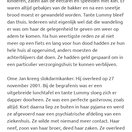
kinderen, zaten aan de eettafel en speelden met klei. Er
waren altijd gebakjes van de bakker en na een sneetje
brood moest er gewandeld worden. Tante Lummy bleef
dan thuis. Iedereen wist eigenlijk wel dat die wandeling
er was om haar de gelegenheid te geven om weer op
adem te komen. Na hun veertigste reden ze al niet
meer op een fiets en lang voor hun dood hadden ze hun
hele huis al opgeruimd, anders moesten de
achterblijvers dat doen. Ze hadden geld gespaard om in
een particulier verzorgingshuis te kunnen verblijven.
Ome Jan kreeg slokdarmkanker. Hij overleed op 27
november 2001. Bij de begrafenis was er een
uitgebreide lunchtafel en tante Lummy sloeg zich er
dapper doorheen. Ze was een perfecte gastvrouw, zoals
altijd. Kort daarna liep ze buiten in haar pyjama en werd
ze afgevoerd naar een psychiatrische afdeling van een
ziekenhuis. Ze wilde met niemand meer contact. Haar
neef, zoon van haar broer, deed haar zaken. Ze overleed