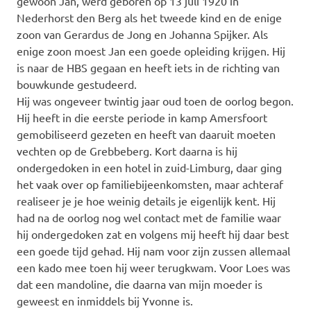
gewoon Jan, werd geboren op 13 juli 1920 in
Nederhorst den Berg als het tweede kind en de enige
zoon van Gerardus de Jong en Johanna Spijker. Als
enige zoon moest Jan een goede opleiding krijgen. Hij
is naar de HBS gegaan en heeft iets in de richting van
bouwkunde gestudeerd.
Hij was ongeveer twintig jaar oud toen de oorlog begon.
Hij heeft in die eerste periode in kamp Amersfoort
gemobiliseerd gezeten en heeft van daaruit moeten
vechten op de Grebbeberg. Kort daarna is hij
ondergedoken in een hotel in zuid-Limburg, daar ging
het vaak over op familiebijeenkomsten, maar achteraf
realiseer je je hoe weinig details je eigenlijk kent. Hij
had na de oorlog nog wel contact met de familie waar
hij ondergedoken zat en volgens mij heeft hij daar best
een goede tijd gehad. Hij nam voor zijn zussen allemaal
een kado mee toen hij weer terugkwam. Voor Loes was
dat een mandoline, die daarna van mijn moeder is
geweest en inmiddels bij Yvonne is.