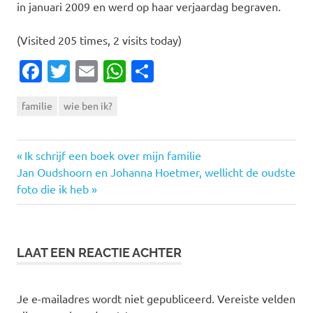
in januari 2009 en werd op haar verjaardag begraven.
(Visited 205 times, 2 visits today)
Facebook
Twitter
Email
WhatsApp
Delen
familie
wie ben ik?
Vorige
Bericht
Ik schrijf een boek over mijn familie
Volgende
bericht:
Jan Oudshoorn en Johanna Hoetmer, wellicht de oudste
navigatie
bericht:
foto die ik heb
LAAT EEN REACTIE ACHTER
Je e-mailadres wordt niet gepubliceerd.
Vereiste velden