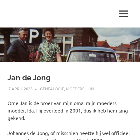
Ga
naar
MENU
de
Marjolein
inhoud
schrijft
over
…
Jan de Jong
7 APRIL 2023
MARJOLEIN
GENEALOGIE
,
MOEDERS LIJN
Ome Jan is de broer van mijn oma, mijn moeders
moeder, Ida. Hij overleed in 2001, dus ik heb hem lang
gekend.
Johannes de Jong, of misschien heette hij wel officieel