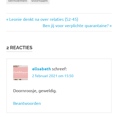
vernoemen
voornaam
Vorige
Bericht
Leonie denkt na over relaties (S2-45)
bericht:
Volgende
Ben jij voor verplichte quarantaine?
navigatie
bericht:
2 REACTIES
elisabeth
schreef:
2 februari 2021 om 15:50
Doornroosje, geweldig.
Beantwoorden