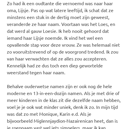
Zo had ik een oudtante die vernoemd was naar haar
oma, Lijsje. Pas op wat latere leeftijd, ik schat dat ze
minstens een stuk in de dertig moet zijn geweest,
veranderde ze haar naam. Voortaan was het Loes, en
dat werd al gauw Loesie. Ik heb nooit gehoord dat
iemand haar Lijsje noemde. Ik vind het wel een
opvallende stap voor deze vrouw. Ze was helemaal niet
zo vooruitstrevend of op de voorgrond tredend. Ik zou
van haar verwachten dat ze alles zou accepteren.
Kennelijk had ze dus toch een diep gewortelde
weerstand tegen haar naam.
Behalve ouderwetse namen zijn er ook nog de hele
moderne en 13-in-een-dozijn namen. Als je met drie of
meer kinderen in de klas zit die dezelfde naam hebben,
voel je je ook wat minder uniek, denk ik zo. In mijn tijd
was dat zo met Monique, Karin e.d. Als je
bijvoorbeeld Miglennjaydion-Nazairenican heet, dan is
je roepnaam vast wel iets simpelers, maar ik kan