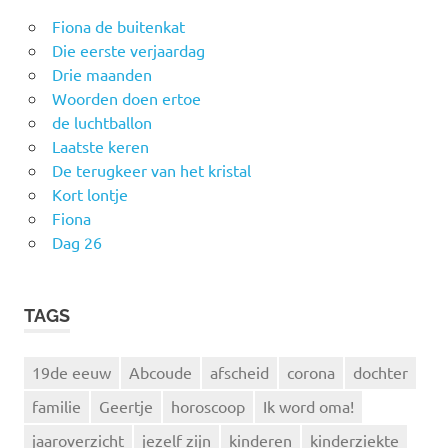
Fiona de buitenkat
Die eerste verjaardag
Drie maanden
Woorden doen ertoe
de luchtballon
Laatste keren
De terugkeer van het kristal
Kort lontje
Fiona
Dag 26
TAGS
19de eeuw
Abcoude
afscheid
corona
dochter
familie
Geertje
horoscoop
Ik word oma!
jaaroverzicht
jezelf zijn
kinderen
kinderziekte