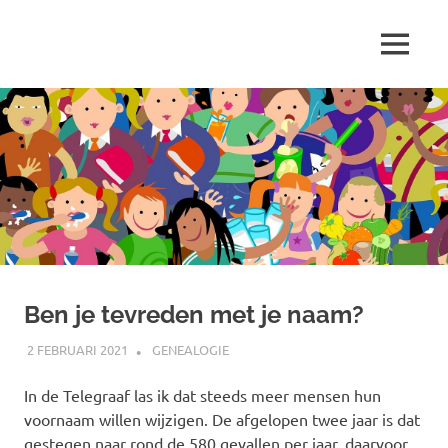
Ga
naar
MENU
de
Marjolein
inhoud
schrijft
over
…
Ben je tevreden met je naam?
2 FEBRUARI 2021
MARJOLEIN
GENEALOGIE
In de Telegraaf las ik dat steeds meer mensen hun
voornaam willen wijzigen. De afgelopen twee jaar is dat
gestegen naar rond de 580 gevallen per jaar, daarvoor