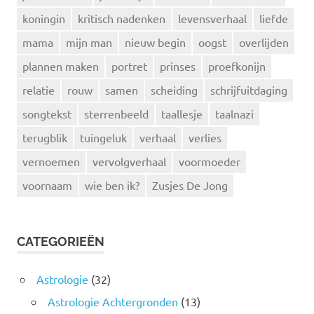
koningin
kritisch nadenken
levensverhaal
liefde
mama
mijn man
nieuw begin
oogst
overlijden
plannen maken
portret
prinses
proefkonijn
relatie
rouw
samen
scheiding
schrijfuitdaging
songtekst
sterrenbeeld
taallesje
taalnazi
terugblik
tuingeluk
verhaal
verlies
vernoemen
vervolgverhaal
voormoeder
voornaam
wie ben ik?
Zusjes De Jong
CATEGORIEËN
Astrologie
(32)
Astrologie Achtergronden
(13)