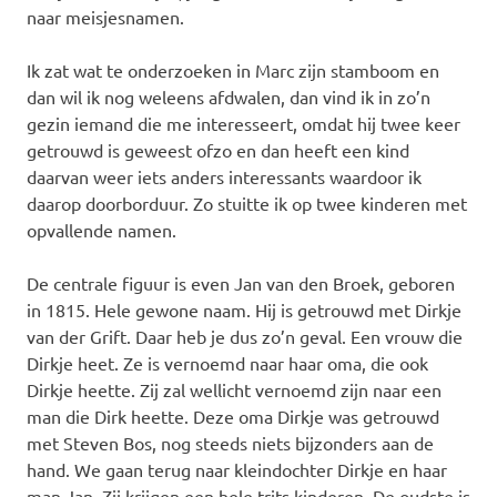
naar meisjesnamen.
Ik zat wat te onderzoeken in Marc zijn stamboom en
dan wil ik nog weleens afdwalen, dan vind ik in zo’n
gezin iemand die me interesseert, omdat hij twee keer
getrouwd is geweest ofzo en dan heeft een kind
daarvan weer iets anders interessants waardoor ik
daarop doorborduur. Zo stuitte ik op twee kinderen met
opvallende namen.
De centrale figuur is even Jan van den Broek, geboren
in 1815. Hele gewone naam. Hij is getrouwd met Dirkje
van der Grift. Daar heb je dus zo’n geval. Een vrouw die
Dirkje heet. Ze is vernoemd naar haar oma, die ook
Dirkje heette. Zij zal wellicht vernoemd zijn naar een
man die Dirk heette. Deze oma Dirkje was getrouwd
met Steven Bos, nog steeds niets bijzonders aan de
hand. We gaan terug naar kleindochter Dirkje en haar
man Jan. Zij krijgen een hele trits kinderen. De oudste is