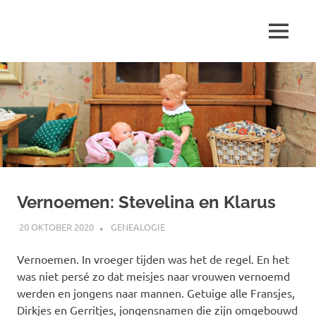
Ga
naar
MENU
de
Marjolein
inhoud
schrijft
over
…
Vernoemen: Stevelina en Klarus
20 OKTOBER 2020
MARJOLEIN
GENEALOGIE
Vernoemen. In vroeger tijden was het de regel. En het
was niet persé zo dat meisjes naar vrouwen vernoemd
werden en jongens naar mannen. Getuige alle Fransjes,
Dirkjes en Gerritjes, jongensnamen die zijn omgebouwd