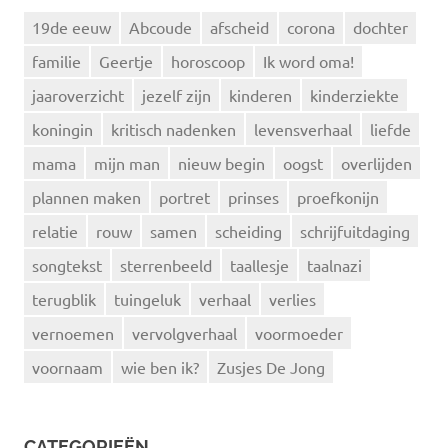
19de eeuw
Abcoude
afscheid
corona
dochter
familie
Geertje
horoscoop
Ik word oma!
jaaroverzicht
jezelf zijn
kinderen
kinderziekte
koningin
kritisch nadenken
levensverhaal
liefde
mama
mijn man
nieuw begin
oogst
overlijden
plannen maken
portret
prinses
proefkonijn
relatie
rouw
samen
scheiding
schrijfuitdaging
songtekst
sterrenbeeld
taallesje
taalnazi
terugblik
tuingeluk
verhaal
verlies
vernoemen
vervolgverhaal
voormoeder
voornaam
wie ben ik?
Zusjes De Jong
CATEGORIEËN