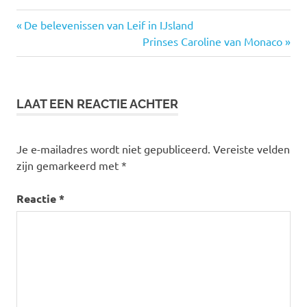
Vorige
Bericht
De belevenissen van Leif in IJsland
bericht:
Volgende
Prinses Caroline van Monaco
navigatie
bericht:
LAAT EEN REACTIE ACHTER
Je e-mailadres wordt niet gepubliceerd.
Vereiste velden
zijn gemarkeerd met
*
Reactie
*