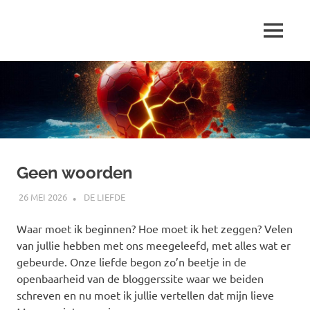
Ga
naar
MENU
de
Marjolein
inhoud
schrijft
over
…
Geen woorden
26 MEI 2026
MARJOLEIN
DE LIEFDE
Waar moet ik beginnen? Hoe moet ik het zeggen? Velen
van jullie hebben met ons meegeleefd, met alles wat er
gebeurde. Onze liefde begon zo’n beetje in de
openbaarheid van de bloggerssite waar we beiden
schreven en nu moet ik jullie vertellen dat mijn lieve