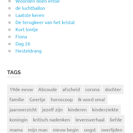
Woorden doen ertoe
de luchtballon
Laatste keren
De terugkeer van het kristal
Kort lontje
Fiona
Dag 26
Nesteldrang
TAGS
19de eeuw
Abcoude
afscheid
corona
dochter
familie
Geertje
horoscoop
Ik word oma!
jaaroverzicht
jezelf zijn
kinderen
kinderziekte
koningin
kritisch nadenken
levensverhaal
liefde
mama
mijn man
nieuw begin
oogst
overlijden