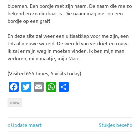
bloemen. Een bordje met zijn naam. De naam die me zo
bekend en zo dierbaar is. Die naam mag niet op een
bordje op een graf!
En deze site zal weer een uitlaatklep voor me zijn, een
totaal nieuwe wereld. De wereld van verdriet en rouw.
Ik zal er mijn weg in moeten vinden. Ik ben mijn man
verloren, mijn maatje, mijn Marc.
(Visited 655 times, 5 visits today)
Facebook
Twitter
Email
WhatsApp
Delen
rouw
Vorige
Volgende
Bericht
Update maart
Stukjes besef
bericht:
bericht: