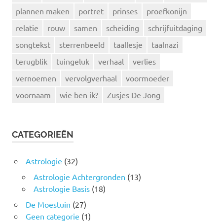
plannen maken
portret
prinses
proefkonijn
relatie
rouw
samen
scheiding
schrijfuitdaging
songtekst
sterrenbeeld
taallesje
taalnazi
terugblik
tuingeluk
verhaal
verlies
vernoemen
vervolgverhaal
voormoeder
voornaam
wie ben ik?
Zusjes De Jong
CATEGORIEËN
Astrologie
(32)
Astrologie Achtergronden
(13)
Astrologie Basis
(18)
De Moestuin
(27)
Geen categorie
(1)