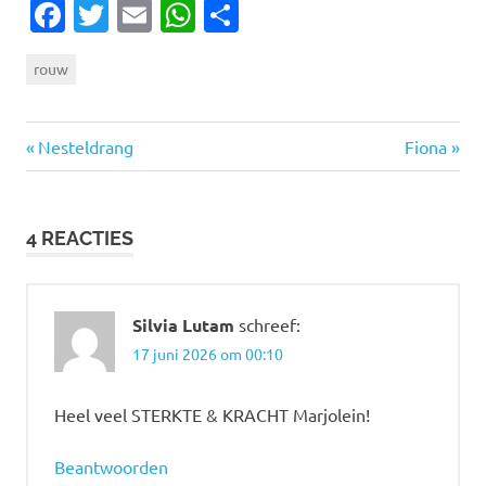
Facebook
Twitter
Email
WhatsApp
Delen
rouw
Vorige
Volgende
Bericht
Nesteldrang
Fiona
bericht:
bericht:
navigatie
4 REACTIES
Silvia Lutam
schreef:
17 juni 2026 om 00:10
Heel veel STERKTE & KRACHT Marjolein!
Beantwoorden