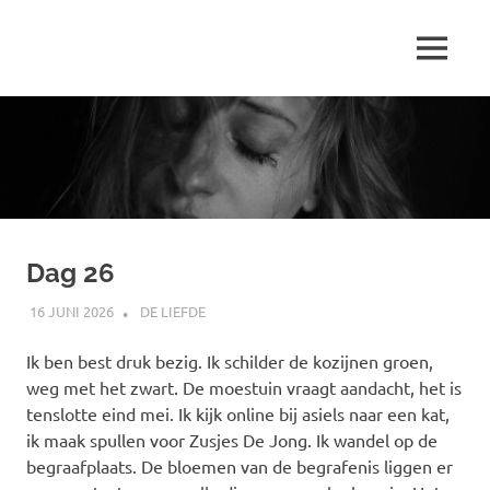
Ga
naar
MENU
de
Marjolein
inhoud
schrijft
over
…
Dag 26
16 JUNI 2026
MARJOLEIN
DE LIEFDE
Ik ben best druk bezig. Ik schilder de kozijnen groen,
weg met het zwart. De moestuin vraagt aandacht, het is
tenslotte eind mei. Ik kijk online bij asiels naar een kat,
ik maak spullen voor Zusjes De Jong. Ik wandel op de
begraafplaats. De bloemen van de begrafenis liggen er