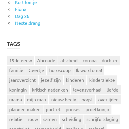
Kort lontje
Fiona
Dag 26
Nesteldrang
TAGS
19de eeuw
Abcoude
afscheid
corona
dochter
familie
Geertje
horoscoop
Ik word oma!
jaaroverzicht
jezelf zijn
kinderen
kinderziekte
koningin
kritisch nadenken
levensverhaal
liefde
mama
mijn man
nieuw begin
oogst
overlijden
plannen maken
portret
prinses
proefkonijn
relatie
rouw
samen
scheiding
schrijfuitdaging
songtekst
sterrenbeeld
taallesje
taalnazi