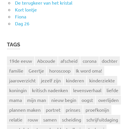
De terugkeer van het kristal
Kort lontje
Fiona
Dag 26
TAGS
19de eeuw
Abcoude
afscheid
corona
dochter
familie
Geertje
horoscoop
Ik word oma!
jaaroverzicht
jezelf zijn
kinderen
kinderziekte
koningin
kritisch nadenken
levensverhaal
liefde
mama
mijn man
nieuw begin
oogst
overlijden
plannen maken
portret
prinses
proefkonijn
relatie
rouw
samen
scheiding
schrijfuitdaging