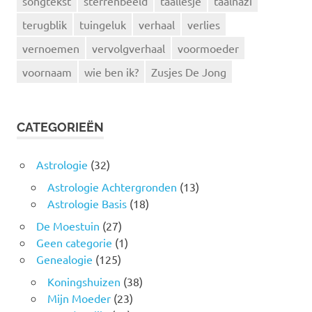
songtekst
sterrenbeeld
taallesje
taalnazi
terugblik
tuingeluk
verhaal
verlies
vernoemen
vervolgverhaal
voormoeder
voornaam
wie ben ik?
Zusjes De Jong
CATEGORIEËN
Astrologie
(32)
Astrologie Achtergronden
(13)
Astrologie Basis
(18)
De Moestuin
(27)
Geen categorie
(1)
Genealogie
(125)
Koningshuizen
(38)
Mijn Moeder
(23)