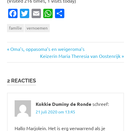
(Visited 216 times, 1 visits today)
Facebook
Twitter
Email
WhatsApp
Delen
familie
vernoemen
Vorige
Bericht
Oma’s, oppasoma’s en weigeroma’s
bericht:
Volgende
Keizerin Maria Theresia van Oostenrijk
navigatie
bericht:
2 REACTIES
Kokkie Duminy de Ronde
schreef:
21 juli 2020 om 13:45
Hallo Marjolein. Het is erg verwarrend als je