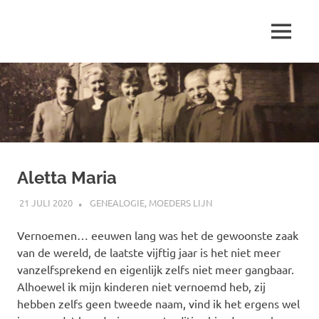
Ga
naar
MENU
de
Marjolein
inhoud
schrijft
over
…
Aletta Maria
21 JULI 2020
MARJOLEIN
GENEALOGIE
,
MOEDERS LIJN
Vernoemen… eeuwen lang was het de gewoonste zaak
van de wereld, de laatste vijftig jaar is het niet meer
vanzelfsprekend en eigenlijk zelfs niet meer gangbaar.
Alhoewel ik mijn kinderen niet vernoemd heb, zij
hebben zelfs geen tweede naam, vind ik het ergens wel