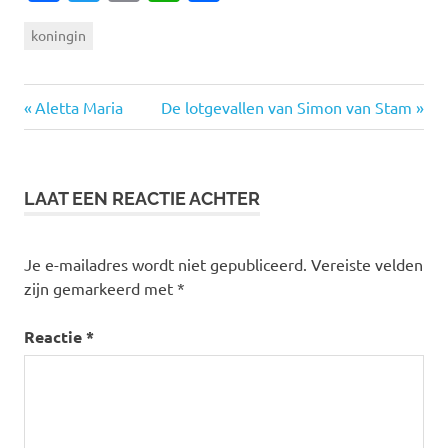
koningin
Vorige
Volgende
Bericht
Aletta Maria
De lotgevallen van Simon van Stam
bericht:
bericht:
navigatie
LAAT EEN REACTIE ACHTER
Je e-mailadres wordt niet gepubliceerd.
Vereiste velden
zijn gemarkeerd met
*
Reactie
*