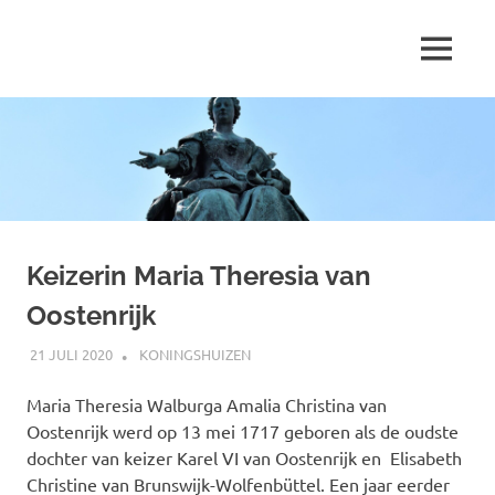
Ga
naar
MENU
de
Marjolein
inhoud
schrijft
over
…
Keizerin Maria Theresia van
Oostenrijk
21 JULI 2020
MARJOLEIN
KONINGSHUIZEN
Maria Theresia Walburga Amalia Christina van
Oostenrijk werd op 13 mei 1717 geboren als de oudste
dochter van keizer Karel VI van Oostenrijk en Elisabeth
Christine van Brunswijk-Wolfenbüttel. Een jaar eerder