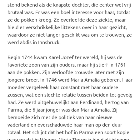
stond bekend als de knapste dochter, die echter wel vrij
brutaal was. Er was een boel interesse voor haar, totdat
ze de pokken kreeg. Ze overleefde deze ziekte, maar
hield er verschrikkelijke littekens over in haar gezicht,
waardoor ze niet langer geschikt was om te trouwen, ze
werd abdis in Innsbruck.
Begin 1744 kwam Karel Jozef ter wereld, hij was de
favoriete zoon van zijn ouders, maar hij stierf in 1761
aan de pokken. Zijn verloofde trouwde later met zijn
jongere broer. In 1746 werd Maria Amalia geboren. Haar
moeder vergeleek haar constant met haar oudere
zussen, wat een slechte relatie tussen beiden tot gevolg
had. Ze werd uitgehuwelijkt aan Ferdinand, hertog van
Parma, die 6 jaar jonger was dan Maria Amalia. Zij
bemoeide zich met de politiek van haar nieuwe
vaderland en overschaduwde haar man op den duur
totaal. Het schijnt dat het hof in Parma een soort kopie
was van dat in Wenen. Maria Theresia hield altijd nauw