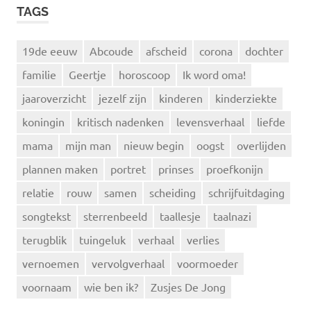
TAGS
19de eeuw
Abcoude
afscheid
corona
dochter
familie
Geertje
horoscoop
Ik word oma!
jaaroverzicht
jezelf zijn
kinderen
kinderziekte
koningin
kritisch nadenken
levensverhaal
liefde
mama
mijn man
nieuw begin
oogst
overlijden
plannen maken
portret
prinses
proefkonijn
relatie
rouw
samen
scheiding
schrijfuitdaging
songtekst
sterrenbeeld
taallesje
taalnazi
terugblik
tuingeluk
verhaal
verlies
vernoemen
vervolgverhaal
voormoeder
voornaam
wie ben ik?
Zusjes De Jong