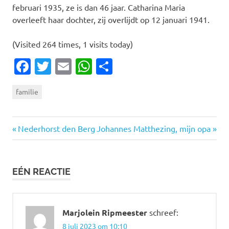
februari 1935, ze is dan 46 jaar. Catharina Maria
overleeft haar dochter, zij overlijdt op 12 januari 1941.
(Visited 264 times, 1 visits today)
Facebook
Twitter
Email
WhatsApp
Delen
familie
Vorige
Volgende
Bericht
Nederhorst den Berg
Johannes Matthezing, mijn opa
bericht:
bericht:
navigatie
EÉN REACTIE
Marjolein Ripmeester
schreef:
8 juli 2023 om 10:10