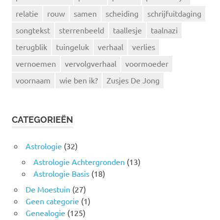
relatie
rouw
samen
scheiding
schrijfuitdaging
songtekst
sterrenbeeld
taallesje
taalnazi
terugblik
tuingeluk
verhaal
verlies
vernoemen
vervolgverhaal
voormoeder
voornaam
wie ben ik?
Zusjes De Jong
CATEGORIEËN
Astrologie
(32)
Astrologie Achtergronden
(13)
Astrologie Basis
(18)
De Moestuin
(27)
Geen categorie
(1)
Genealogie
(125)