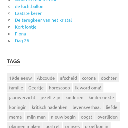
de luchtballon
Laatste keren
De terugkeer van het kristal
Kort lontje
Fiona
Dag 26
TAGS
19de eeuw
Abcoude
afscheid
corona
dochter
familie
Geertje
horoscoop
Ik word oma!
jaaroverzicht
jezelf zijn
kinderen
kinderziekte
koningin
kritisch nadenken
levensverhaal
liefde
mama
mijn man
nieuw begin
oogst
overlijden
plannen maken
portret
prinses
proefkonijn