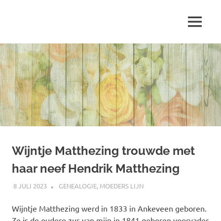
Ga
naar
MENU
de
Marjolein
inhoud
schrijft
over
…
Wijntje Matthezing trouwde met
haar neef Hendrik Matthezing
8 JULI 2023
MARJOLEIN
GENEALOGIE
,
MOEDERS LIJN
Wijntje Matthezing werd in 1833 in Ankeveen geboren.
Ze is de oudere zus van mijn in 1841 geboren voorvader