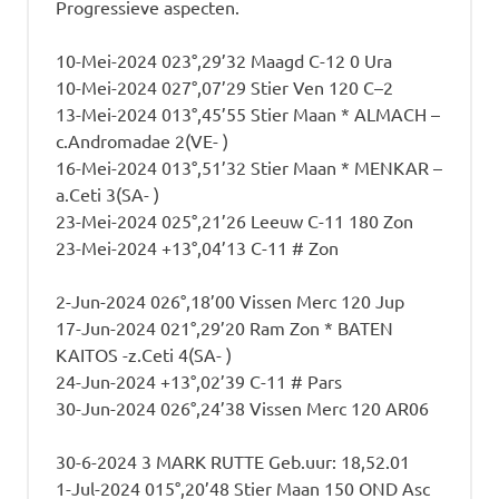
Progressieve aspecten.
10-Mei-2024 023°,29’32 Maagd C-12 0 Ura
10-Mei-2024 027°,07’29 Stier Ven 120 C–2
13-Mei-2024 013°,45’55 Stier Maan * ALMACH –
c.Andromadae 2(VE- )
16-Mei-2024 013°,51’32 Stier Maan * MENKAR –
a.Ceti 3(SA- )
23-Mei-2024 025°,21’26 Leeuw C-11 180 Zon
23-Mei-2024 +13°,04’13 C-11 # Zon
2-Jun-2024 026°,18’00 Vissen Merc 120 Jup
17-Jun-2024 021°,29’20 Ram Zon * BATEN
KAITOS -z.Ceti 4(SA- )
24-Jun-2024 +13°,02’39 C-11 # Pars
30-Jun-2024 026°,24’38 Vissen Merc 120 AR06
30-6-2024 3 MARK RUTTE Geb.uur: 18,52.01
1-Jul-2024 015°,20’48 Stier Maan 150 OND Asc