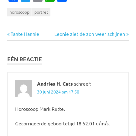
horoscoop
portret
Vorige
Volgende
Bericht
Tante Hannie
Leonie ziet de zon weer schijnen
bericht:
bericht:
navigatie
EÉN REACTIE
Andries H. Cats
schreef:
30 juni 2024 om 17:50
Horoscoop Mark Rutte.
Gecorrigeerde geboortetijd 18,52.01 u/m/s.