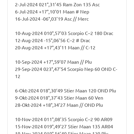
2-Jul-2024 021°,31’45 Ram Zon 135 Asc
6-Jul-2024 +17°,10’01 Maan # Nep
16-Jul-2024 -06°,03’19 Asc // Merc
10-Aug-2024 010°,57’03 Scorpio C–2 180 Drac
12-Aug-2024 -15°,06’56 C–2 # Drac
20-Aug-2024 +17°,43’11 Maan // C-12
10-Sep-2024 +17°,59’07 Maan // Plu
29-Sep-2024 023°,47’54 Scorpio Nep 60 OND C-
12
6-Okt-2024 018°,30’49 Stier Maan 120 OND Plu
9-Okt-2024 018°,37’43 Stier Maan 60 Ven
28-Okt-2024 +18°,34’27 Maan // OND Plu
10-Nov-2024 011°,08’35 Scorpio C–2 90 AR09
15-Nov-2024 019°,49’27 Stier Maan 135 AR04
19-Nov-2024 019°,56’40 Stier Maan 120 Plu