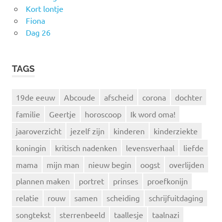
Kort lontje
Fiona
Dag 26
TAGS
19de eeuw
Abcoude
afscheid
corona
dochter
familie
Geertje
horoscoop
Ik word oma!
jaaroverzicht
jezelf zijn
kinderen
kinderziekte
koningin
kritisch nadenken
levensverhaal
liefde
mama
mijn man
nieuw begin
oogst
overlijden
plannen maken
portret
prinses
proefkonijn
relatie
rouw
samen
scheiding
schrijfuitdaging
songtekst
sterrenbeeld
taallesje
taalnazi