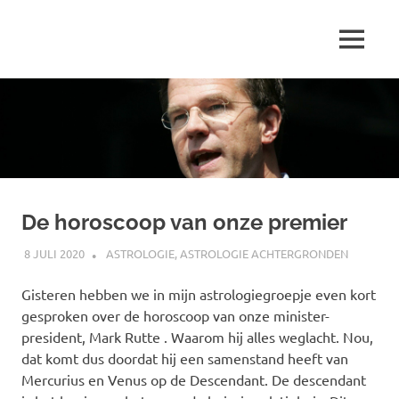
Ga
naar
MENU
de
Marjolein
inhoud
schrijft
over
…
De horoscoop van onze premier
8 JULI 2020
MARJOLEIN
ASTROLOGIE
,
ASTROLOGIE ACHTERGRONDEN
Gisteren hebben we in mijn astrologiegroepje even kort
gesproken over de horoscoop van onze minister-
president, Mark Rutte . Waarom hij alles weglacht. Nou,
dat komt dus doordat hij een samenstand heeft van
Mercurius en Venus op de Descendant. De descendant