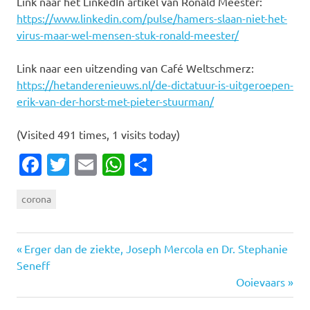
Link naar het LinkedIn artikel van Ronald Meester:
https://www.linkedin.com/pulse/hamers-slaan-niet-het-
virus-maar-wel-mensen-stuk-ronald-meester/
Link naar een uitzending van Café Weltschmerz:
https://hetanderenieuws.nl/de-dictatuur-is-uitgeroepen-
erik-van-der-horst-met-pieter-stuurman/
(Visited 491 times, 1 visits today)
Facebook
Twitter
Email
WhatsApp
Delen
corona
Vorige
Bericht
Erger dan de ziekte, Joseph Mercola en Dr. Stephanie
bericht:
Seneff
navigatie
Volgende
Ooievaars
bericht: