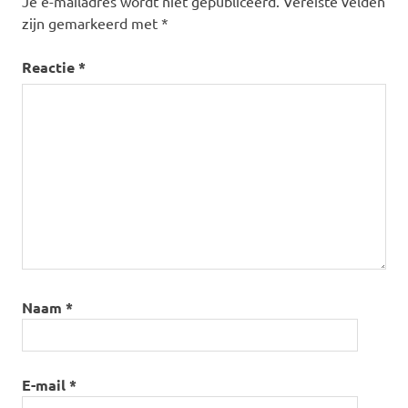
Je e-mailadres wordt niet gepubliceerd.
Vereiste velden
zijn gemarkeerd met
*
Reactie
*
Naam
*
E-mail
*