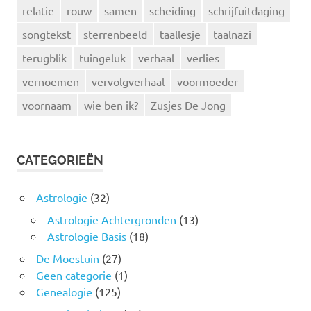
relatie
rouw
samen
scheiding
schrijfuitdaging
songtekst
sterrenbeeld
taallesje
taalnazi
terugblik
tuingeluk
verhaal
verlies
vernoemen
vervolgverhaal
voormoeder
voornaam
wie ben ik?
Zusjes De Jong
CATEGORIEËN
Astrologie
(32)
Astrologie Achtergronden
(13)
Astrologie Basis
(18)
De Moestuin
(27)
Geen categorie
(1)
Genealogie
(125)