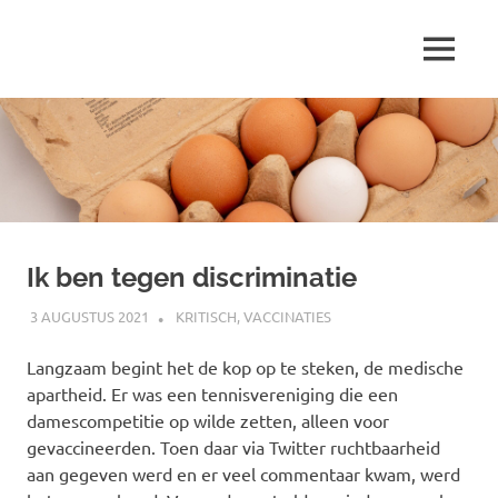
Ga
naar
MENU
de
Marjolein
inhoud
schrijft
over
…
Ik ben tegen discriminatie
3 AUGUSTUS 2021
MARJOLEIN
KRITISCH
,
VACCINATIES
Langzaam begint het de kop op te steken, de medische
apartheid. Er was een tennisvereniging die een
damescompetitie op wilde zetten, alleen voor
gevaccineerden. Toen daar via Twitter ruchtbaarheid
aan gegeven werd en er veel commentaar kwam, werd