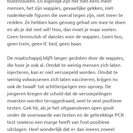
buitensluiten. En eigenlijk zijn het niet eens meer
mensen, het zijn wappies, gevaarlijke gekken, niet-
nadenkende figuren die overal tegen zijn, niet meer te
redden. Ze hebben kans genoeg gehad om mee te doen
en als je dat niet wil? Nou, dan moet je maar voelen.
Geen tennisclub of dansles voor de wappies. Geen bus,
geen trein, geen IC bed, geen baan.
De maatschappij blijft langer gesloten door de wappies,
die hoor je ook al. Omdat te weinig mensen zich laten
injecteren, kan er niet versoepeld worden. Omdat te
weinig volwassenen zich laten vaccineren, krijgen nu
ook de twaalf- tot achttienjarigen een oproep. De
jongeren kregen de schuld dat de versoepelingen
moesten worden teruggedraaid, veel te veel positieve
testen. Gek hè, als je het uitgaansleven open gooit
onder de voorwaarde van testen en de gebrekkige PCR
test sowieso een marge heeft van fout-positieve
uitslagen. Heel wonderlijk dat er dan ineens zoveel