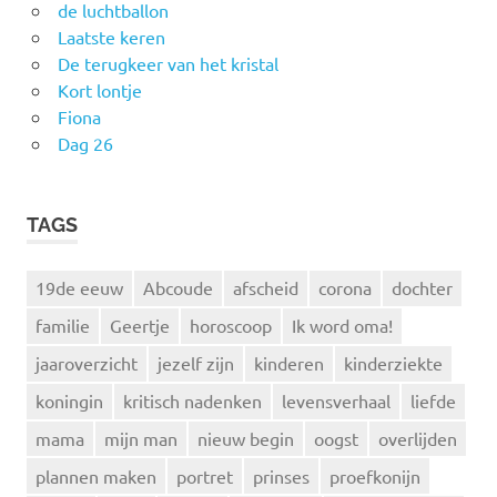
de luchtballon
Laatste keren
De terugkeer van het kristal
Kort lontje
Fiona
Dag 26
TAGS
19de eeuw
Abcoude
afscheid
corona
dochter
familie
Geertje
horoscoop
Ik word oma!
jaaroverzicht
jezelf zijn
kinderen
kinderziekte
koningin
kritisch nadenken
levensverhaal
liefde
mama
mijn man
nieuw begin
oogst
overlijden
plannen maken
portret
prinses
proefkonijn