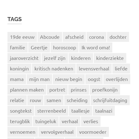
TAGS
19de eeuw
Abcoude
afscheid
corona
dochter
familie
Geertje
horoscoop
Ik word oma!
jaaroverzicht
jezelf zijn
kinderen
kinderziekte
koningin
kritisch nadenken
levensverhaal
liefde
mama
mijn man
nieuw begin
oogst
overlijden
plannen maken
portret
prinses
proefkonijn
relatie
rouw
samen
scheiding
schrijfuitdaging
songtekst
sterrenbeeld
taallesje
taalnazi
terugblik
tuingeluk
verhaal
verlies
vernoemen
vervolgverhaal
voormoeder