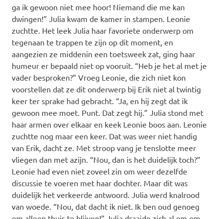
ga ik gewoon niet mee hoor! Niemand die me kan
dwingen!” Julia kwam de kamer in stampen. Leonie
zuchtte. Het leek Julia haar favoriete onderwerp om
tegenaan te trappen te zijn op dit moment, en
aangezien ze middenin een toetsweek zat, ging haar
humeur er bepaald niet op vooruit. “Heb je het al met je
vader besproken?” Vroeg Leonie, die zich niet kon
voorstellen dat ze dit onderwerp bij Erik niet al twintig
keer ter sprake had gebracht. “Ja, en hij zegt dat ik
gewoon mee moet. Punt. Dat zegt hij.” Julia stond met
haar armen over elkaar en keek Leonie boos aan. Leonie
zuchtte nog maar een keer. Dat was weer niet handig
van Erik, dacht ze. Met stroop vang je tenslotte meer
vliegen dan met azijn. “Nou, dan is het duidelijk toch?”
Leonie had even niet zoveel zin om weer dezelfde
discussie te voeren met haar dochter. Maar dit was
duidelijk het verkeerde antwoord. Julia werd knalrood
van woede. “Nou, dat dacht ik niet. Ik ben oud genoeg
om alleen thuis te blijven!” Julia draaide zich al om om