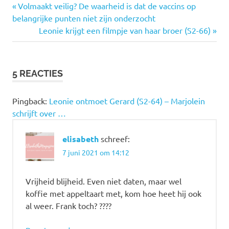
Vorige
Bericht
Volmaakt veilig? De waarheid is dat de vaccins op
bericht:
belangrijke punten niet zijn onderzocht
navigatie
Volgende
Leonie krijgt een filmpje van haar broer (S2-66)
bericht:
5 REACTIES
Pingback:
Leonie ontmoet Gerard (S2-64) – Marjolein
schrijft over …
elisabeth
schreef:
7 juni 2021 om 14:12
Vrijheid blijheid. Even niet daten, maar wel
koffie met appeltaart met, kom hoe heet hij ook
al weer. Frank toch? ????