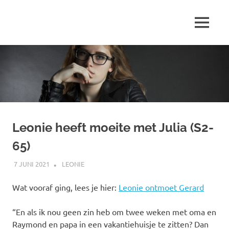
Ga
naar
MENU
de
Marjolein
inhoud
schrijft
over
…
Leonie heeft moeite met Julia (S2-
65)
7 JUNI 2021
MARJOLEIN
LEONIE
Wat vooraf ging, lees je hier:
Leonie ontmoet Gerard
“En als ik nou geen zin heb om twee weken met oma en
Raymond en papa in een vakantiehuisje te zitten? Dan