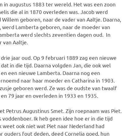
m in augustus 1883 ter wereld. Het was een zoon
lis die al in 1870 overleden was. Jacob werd
Willem geboren, naar de vader van Aaltje. Daarna,
em, werd Lamberta geboren, naar de moeder van
. Lamberta werd slechts zeventien dagen oud. In
 van Aaltje.
 drie jaar oud. Op 9 februari 1889 zag een nieuwe
dat in die tijd. Daarna volgden Jan, die ook wel
je en een nieuwe Lamberta. Daarna nog een
 vernoemd naar haar moeder en Catharina in 1903.
 zusje geboren werd. Ze was de oudste van twaalf
 en 79 jaar en overleden in 1933 en 1935.
et Petrus Augustinus Smet. Zijn roepnaam was Piet.
s voddenboer. Ik heb geen idee hoe er in die tijd
k weet ook niet wat Piet naar Nederland had
ar ouders fout deden, deed Cornelia goed, hun