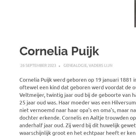
Cornelia Puijk
26 SEPTEMBER 2023
MARJOLEIN
GENEALOGIE
,
VADERS LIJN
Cornelia Puijk werd geboren op 19 januari 1881 
oftewel een kind dat geboren werd voordat de 
Veltmeijer, twintig jaar oud bij de geboorte van h
25 jaar oud was. Haar moeder was een Hilversums
niet vernoemd naar haar opa’s en oma’s, maar na
dochter erkende. Cornelis en Aaltje trouwden op 5
anderhalf jaar oud. Zij werd bij dit huwelijk gewe
waarschijnlijk groot en het echtpaar heeft er ken