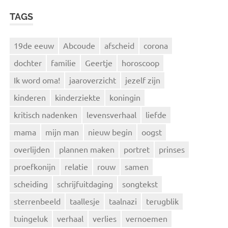
TAGS
19de eeuw
Abcoude
afscheid
corona
dochter
familie
Geertje
horoscoop
Ik word oma!
jaaroverzicht
jezelf zijn
kinderen
kinderziekte
koningin
kritisch nadenken
levensverhaal
liefde
mama
mijn man
nieuw begin
oogst
overlijden
plannen maken
portret
prinses
proefkonijn
relatie
rouw
samen
scheiding
schrijfuitdaging
songtekst
sterrenbeeld
taallesje
taalnazi
terugblik
tuingeluk
verhaal
verlies
vernoemen