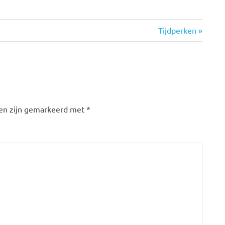
Volgende
Tijdperken
bericht:
den zijn gemarkeerd met
*