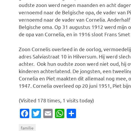
oudste zoon werd negen maanden en acht dagen 
vernoemd naar de Belgische opa, de vader van Pi
vernoemd naar de vader van Cornelia. Anderhalf 
Belgische oma. Op 31 augustus 1912 werd mijn o
de opa van Cornelia, en in 1916 sloot Frans Smet d
Zoon Cornelis overleed in de oorlog, vermoedelijk
adres Salviastraat 10 in Hilversum. Hij werd slech
achter. Ook hun oudste zoon werd niet oud, hij 
kinderen achterlatend. De jongsten, een tweeli
Cornelia en Piet maakten dit allemaal nog mee, 
1947. Cornelia overleed op 20 juni 1951, Piet bijna
(Visited 178 times, 1 visits today)
Facebook
Twitter
Email
WhatsApp
Delen
familie