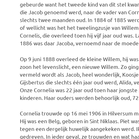
gebeurde want het tweede kind van dit stel kwa
die Jacob genoemd werd, naar de vader van Corne
slechts twee maanden oud. In 1884 of 1885 werd 
of wellicht was het het tweelingzusje van Will
Cornelis, die overleed toen hij vijf jaar oud was
1886 was daar Jacoba, vernoemd naar de moeder
Op 9 juni 1888 overleed de kleine Willem, hij was
zoon het levenslicht, een nieuwe Willem. Zo ging 
vermeld wordt als Jacob, heel wonderlijk, Koos
Gijsbertus die slechts één jaar oud werd, Alida,
Onze Cornelia was 22 jaar oud toen haar jongste
kinderen. Haar ouders werden behoorlijk oud, 72
Cornelia trouwde op 16 mei 1906 in Hilversum m
Hij was een Belg, geboren in Sint Niklaas. Piet wa
tegen een dergelijk huwelijk aangekeken werd. I
gedreven. In ieder geval, ze trouwden en wat ha