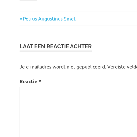
Vorige
Bericht
Petrus Augustinus Smet
bericht:
navigatie
LAAT EEN REACTIE ACHTER
Je e-mailadres wordt niet gepubliceerd.
Vereiste vel
Reactie
*