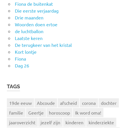
Fiona de buitenkat
Die eerste verjaardag
Drie maanden
Woorden doen ertoe
de luchtballon
Laatste keren
De terugkeer van het kristal
Kort lontje
Fiona
Dag 26
TAGS
19de eeuw
Abcoude
afscheid
corona
dochter
familie
Geertje
horoscoop
Ik word oma!
jaaroverzicht
jezelf zijn
kinderen
kinderziekte