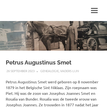
Ga
naar
MENU
de
Marjolein
inhoud
schrijft
over
…
Petrus Augustinus Smet
26 SEPTEMBER 2023
MARJOLEIN
GENEALOGIE
,
VADERS LIJN
Petrus Augustinus Smet werd geboren op 8 november
1879 in het Belgische Sint Niklaas. Zijn roepnaam was
Piet. Hij was de zoon van Josephus Joannes Smet en
Rosalia van Bunder. Rosalia was de tweede vrouw van
Josephus Joannes. Ze trouwden in 1877 nadat het jaar