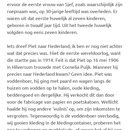
ervoor de eerste vrouw van Sjef, zoals waarschijnlijk zijn
roepnaam was, op 30-jarige leeftijd was overleden. Er
waren uit dat eerste huwelijk al zeven kinderen,
geboren in twaalf jaar tijd. Uit het tweede huwelijk
volgden nog eens zeven kinderen.
Iets dreef Piet naar Nederland, ik ben er nog niet achter
wat dat precies was. Niet de eerste wereldoorlog, want
die startte pas in 1914. Feit is dat Piet op 16 mei 1906
in Hilversum trouwde met Cornelia Puijk. Wanneer hij
precies naar Nederland kwam? Geen idee. Piet was
voddenboer, hij ging met paard en wagen langs de
huizen om vodden op te halen, oude kleding,
beddengoed en dergelijke. Hij verkocht dit dan door
voor de fabricage van papier en poetskatoen. Wellicht
haalde hij nog andere ‘vuilnis’ op, om zijn inkomsten te
vergroten. Tegenwoordig is de voddenboer overbodig,
wij gooien kleding in de kledingcontainer, proberen het
nog te verkopen op marktplaats, of geven het af bij een