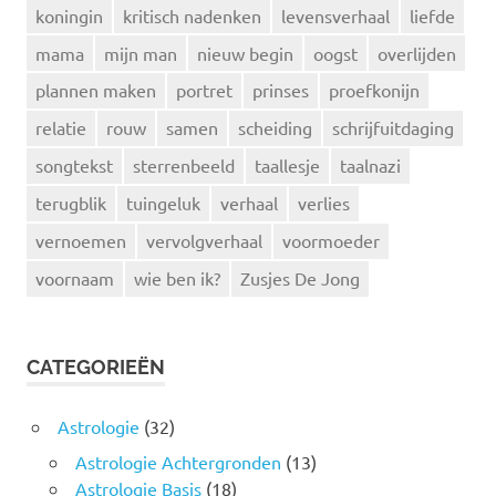
koningin
kritisch nadenken
levensverhaal
liefde
mama
mijn man
nieuw begin
oogst
overlijden
plannen maken
portret
prinses
proefkonijn
relatie
rouw
samen
scheiding
schrijfuitdaging
songtekst
sterrenbeeld
taallesje
taalnazi
terugblik
tuingeluk
verhaal
verlies
vernoemen
vervolgverhaal
voormoeder
voornaam
wie ben ik?
Zusjes De Jong
CATEGORIEËN
Astrologie
(32)
Astrologie Achtergronden
(13)
Astrologie Basis
(18)