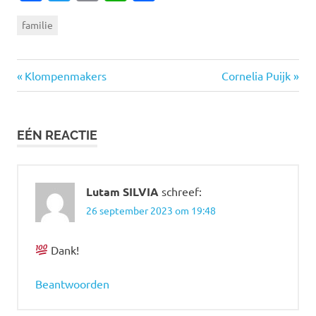
familie
Vorige
Volgende
Bericht
Klompenmakers
Cornelia Puijk
bericht:
bericht:
navigatie
EÉN REACTIE
Lutam SILVIA
schreef:
26 september 2023 om 19:48
Dank!
Beantwoorden