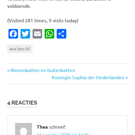
voldoende.
(Visited 281 times, 9 visits today)
Facebook
Twitter
Email
WhatsApp
Delen
wie ben ik?
Vorige
Bericht
Binnenkatten en buitenkatten
bericht:
Volgende
Koningin Sophia der Nederlanden
navigatie
bericht:
4 REACTIES
Thea
schreef:
16 augustus 2020 om 11:39