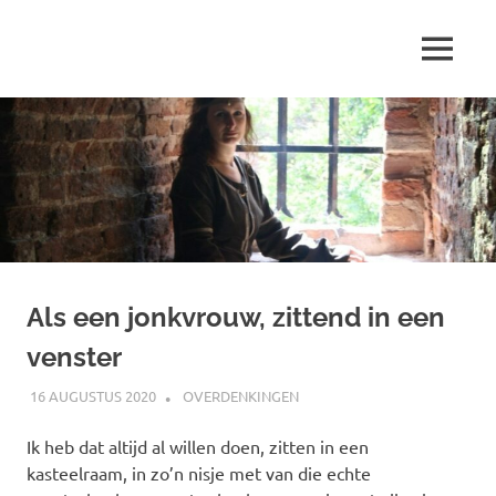
Ga
naar
MENU
de
Marjolein
inhoud
schrijft
over
…
Als een jonkvrouw, zittend in een
venster
16 AUGUSTUS 2020
MARJOLEIN
OVERDENKINGEN
Ik heb dat altijd al willen doen, zitten in een
kasteelraam, in zo’n nisje met van die echte