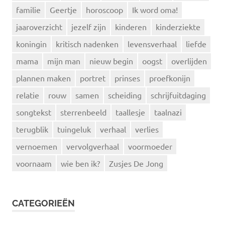
familie
Geertje
horoscoop
Ik word oma!
jaaroverzicht
jezelf zijn
kinderen
kinderziekte
koningin
kritisch nadenken
levensverhaal
liefde
mama
mijn man
nieuw begin
oogst
overlijden
plannen maken
portret
prinses
proefkonijn
relatie
rouw
samen
scheiding
schrijfuitdaging
songtekst
sterrenbeeld
taallesje
taalnazi
terugblik
tuingeluk
verhaal
verlies
vernoemen
vervolgverhaal
voormoeder
voornaam
wie ben ik?
Zusjes De Jong
CATEGORIEËN