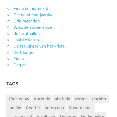
Fiona de buitenkat
Die eerste verjaardag
Drie maanden
Woorden doen ertoe
de luchtballon
Laatste keren
De terugkeer van het kristal
Kort lontje
Fiona
Dag 26
TAGS
19de eeuw
Abcoude
afscheid
corona
dochter
familie
Geertje
horoscoop
Ik word oma!
jaaroverzicht
jezelf zijn
kinderen
kinderziekte