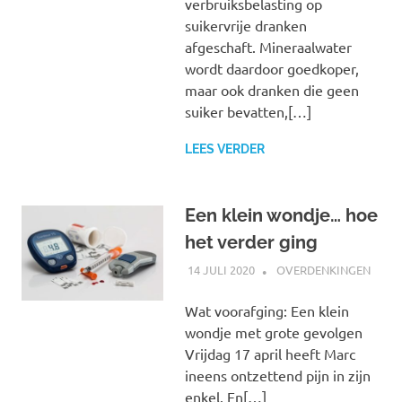
verbruiksbelasting op
suikervrije dranken
afgeschaft. Mineraalwater
wordt daardoor goedkoper,
maar ook dranken die geen
suiker bevatten,[…]
LEES VERDER
Een klein wondje… hoe
het verder ging
14 JULI 2020
MARJOLEIN
OVERDENKINGEN
Wat voorafging: Een klein
wondje met grote gevolgen
Vrijdag 17 april heeft Marc
ineens ontzettend pijn in zijn
enkel. En[…]