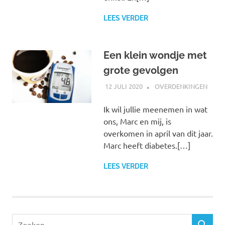
LEES VERDER
Een klein wondje met
grote gevolgen
12 JULI 2020
MARJOLEIN
OVERDENKINGEN
Ik wil jullie meenemen in wat
ons, Marc en mij, is
overkomen in april van dit jaar.
Marc heeft diabetes.[…]
LEES VERDER
Zoeken