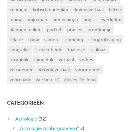
koningin
kritisch nadenken
levensverhaal
liefde
mama
mijn man
nieuw begin
oogst
overlijden
plannen maken
portret
prinses
proefkonijn
relatie
rouw
samen
scheiding
schrijfuitdaging
songtekst
sterrenbeeld
taallesje
taalnazi
terugblik
tuingeluk
verhaal
verlies
vernoemen
vervolgverhaal
voormoeder
voornaam
wie ben ik?
Zusjes De Jong
CATEGORIEËN
Astrologie
(32)
Astrologie Achtergronden
(13)