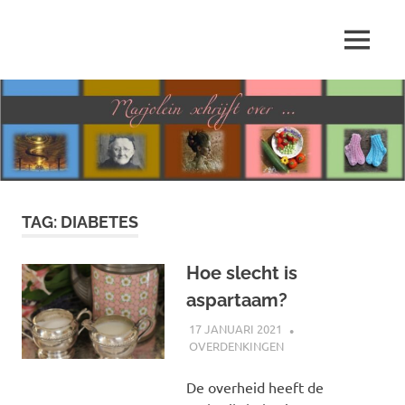
Ga
naar
MENU
de
Marjolein
inhoud
schrijft
over
…
TAG:
DIABETES
Hoe slecht is
aspartaam?
17 JANUARI 2021
MARJOLEIN
OVERDENKINGEN
De overheid heeft de