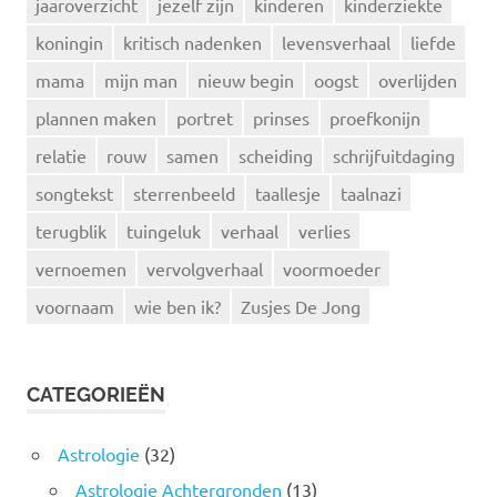
jaaroverzicht
jezelf zijn
kinderen
kinderziekte
koningin
kritisch nadenken
levensverhaal
liefde
mama
mijn man
nieuw begin
oogst
overlijden
plannen maken
portret
prinses
proefkonijn
relatie
rouw
samen
scheiding
schrijfuitdaging
songtekst
sterrenbeeld
taallesje
taalnazi
terugblik
tuingeluk
verhaal
verlies
vernoemen
vervolgverhaal
voormoeder
voornaam
wie ben ik?
Zusjes De Jong
CATEGORIEËN
Astrologie
(32)
Astrologie Achtergronden
(13)