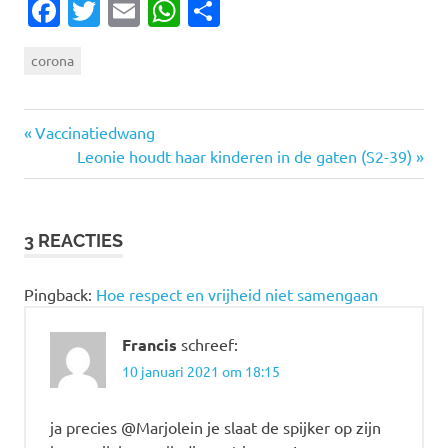
Facebook
Twitter
Email
WhatsApp
Delen
corona
Vorige
Bericht
Vaccinatiedwang
bericht:
Volgende
Leonie houdt haar kinderen in de gaten (S2-39)
navigatie
bericht:
3 REACTIES
Pingback:
Hoe respect en vrijheid niet samengaan
Francis
schreef:
10 januari 2021 om 18:15
ja precies @Marjolein je slaat de spijker op zijn