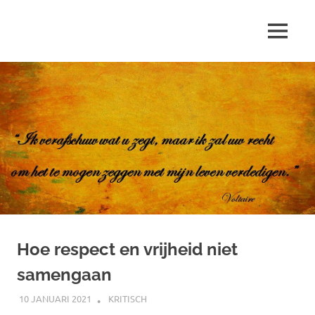
Ga
naar
MENU
de
Marjolein
inhoud
schrijft
over
…
Hoe respect en vrijheid niet
samengaan
10 JANUARI 2021
MARJOLEIN
KRITISCH