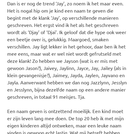
Dan is er nog de trend ‘Jay’, zo noem ik het maar even.
Het is nogal hip om je kind een naam te geven die
begint met de klank ‘Jay’, op verschillende manieren
geschreven. Het ergst vind ik het als het geschreven
wordt als ‘Djay’ of ‘Djai’. Ik geloof dat die hype ook weer
een beetje over is, gelukkig. Maargoed, smaken
verschillen. Jay ligt lekker in het gehoor, daar ben ik het
mee eens, maar wat er wel niet wordt gefrutseld met
deze klank! Zo hebben we Jayson (wat is er mis met
gewoon Jason?), Jaivey, Jaylinn, Jayce, Jay, Jailey (als in
klein gevangenisje?), Jaimey, Jayda, Jaylen, Jayvano en
Jayla. Aanverwant hebben we dan nog Jazzlynn, Jesslyn
en Jesslynn, bijna dezelfde naam op een andere manier
geschreven, in totaal 91 meisjes. Tja.
Een naam geven is ontzettend moeilijk. Een kind moet
er zijn leven lang mee doen. De top 20 heb ik met mijn
eigen kinderen altijd ontweken, maar een leuke naam
vinden is gewoon echt lastig. Wat mij betreft hebben