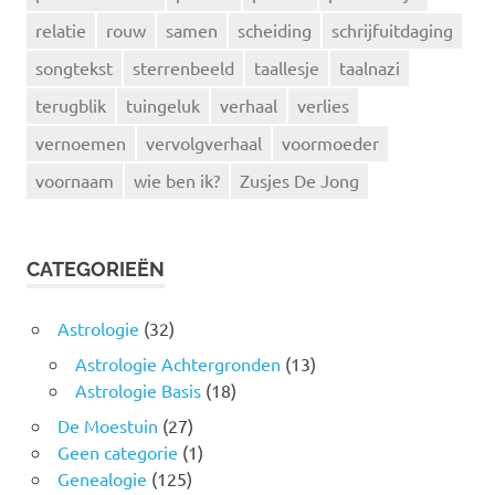
relatie
rouw
samen
scheiding
schrijfuitdaging
songtekst
sterrenbeeld
taallesje
taalnazi
terugblik
tuingeluk
verhaal
verlies
vernoemen
vervolgverhaal
voormoeder
voornaam
wie ben ik?
Zusjes De Jong
CATEGORIEËN
Astrologie
(32)
Astrologie Achtergronden
(13)
Astrologie Basis
(18)
De Moestuin
(27)
Geen categorie
(1)
Genealogie
(125)