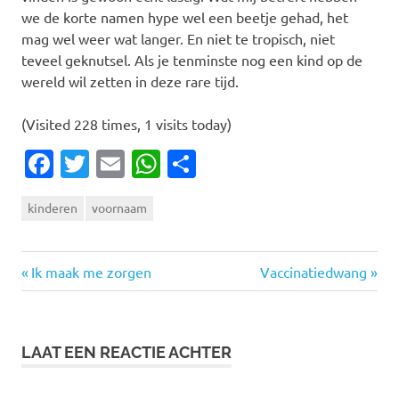
we de korte namen hype wel een beetje gehad, het
mag wel weer wat langer. En niet te tropisch, niet
teveel geknutsel. Als je tenminste nog een kind op de
wereld wil zetten in deze rare tijd.
(Visited 228 times, 1 visits today)
Facebook
Twitter
Email
WhatsApp
Delen
kinderen
voornaam
Vorige
Volgende
Bericht
Ik maak me zorgen
Vaccinatiedwang
bericht:
bericht:
navigatie
LAAT EEN REACTIE ACHTER