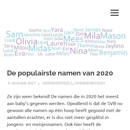
Ga
naar
MENU
de
Marjolein
inhoud
schrijft
over
…
De populairste namen van 2020
9 JANUARI 2021
MARJOLEIN
HERSENSPINSELS
,
OVERDENKINGEN
Ze zijn weer bekend! De namen die in 2020 het meest
aan baby’s gegeven werden. Opvallend is dat de SVB nu
gewoon alle namen op één hoop heeft gegooid met de
aantallen erachter, er is dus niet meer gesplitst in
jongens- en meisjesnamen. Ook hier heeft de