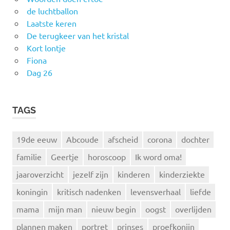
de luchtballon
Laatste keren
De terugkeer van het kristal
Kort lontje
Fiona
Dag 26
TAGS
19de eeuw
Abcoude
afscheid
corona
dochter
familie
Geertje
horoscoop
Ik word oma!
jaaroverzicht
jezelf zijn
kinderen
kinderziekte
koningin
kritisch nadenken
levensverhaal
liefde
mama
mijn man
nieuw begin
oogst
overlijden
plannen maken
portret
prinses
proefkonijn