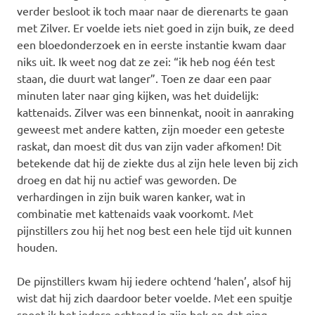
verder besloot ik toch maar naar de dierenarts te gaan
met Zilver. Er voelde iets niet goed in zijn buik, ze deed
een bloedonderzoek en in eerste instantie kwam daar
niks uit. Ik weet nog dat ze zei: “ik heb nog één test
staan, die duurt wat langer”. Toen ze daar een paar
minuten later naar ging kijken, was het duidelijk:
kattenaids. Zilver was een binnenkat, nooit in aanraking
geweest met andere katten, zijn moeder een geteste
raskat, dan moest dit dus van zijn vader afkomen! Dit
betekende dat hij de ziekte dus al zijn hele leven bij zich
droeg en dat hij nu actief was geworden. De
verhardingen in zijn buik waren kanker, wat in
combinatie met kattenaids vaak voorkomt. Met
pijnstillers zou hij het nog best een hele tijd uit kunnen
houden.
De pijnstillers kwam hij iedere ochtend ‘halen’, alsof hij
wist dat hij zich daardoor beter voelde. Met een spuitje
spoot ik het iedere ochtend in zijn bek en dat ging