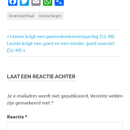
Facebook
Twitter
Email
WhatsApp
Delen
levensverhaal
nieuw begin
Vorige
Bericht
Leonie krijgt een pannenkoekenverjaardag (S2-48)
Volgende
bericht:
Leonie krijgt een goed en een minder goed voorstel
navigatie
bericht:
(S2-49)
LAAT EEN REACTIE ACHTER
Je e-mailadres wordt niet gepubliceerd.
Vereiste velden
zijn gemarkeerd met
*
Reactie
*