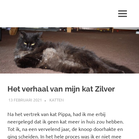
Ga
naar
MENU
de
Marjolein
inhoud
schrijft
over
…
Het verhaal van mijn kat Zilver
13 FEBRUARI 2021
MARJOLEIN
KATTEN
Na het vertrek van kat Pippa, had ik me erbij
neergelegd dat ik geen kat meer in huis zou hebben.
Tot ik, na een vervelend jaar, de knoop doorhakte en
ging scheiden. In het hele proces was ik er niet mee