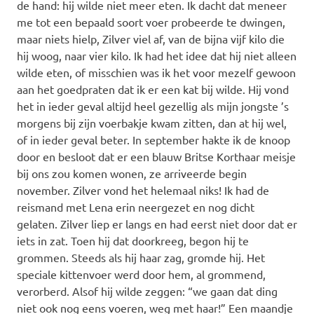
de hand: hij wilde niet meer eten. Ik dacht dat meneer
me tot een bepaald soort voer probeerde te dwingen,
maar niets hielp, Zilver viel af, van de bijna vijf kilo die
hij woog, naar vier kilo. Ik had het idee dat hij niet alleen
wilde eten, of misschien was ik het voor mezelf gewoon
aan het goedpraten dat ik er een kat bij wilde. Hij vond
het in ieder geval altijd heel gezellig als mijn jongste ’s
morgens bij zijn voerbakje kwam zitten, dan at hij wel,
of in ieder geval beter. In september hakte ik de knoop
door en besloot dat er een blauw Britse Korthaar meisje
bij ons zou komen wonen, ze arriveerde begin
november. Zilver vond het helemaal niks! Ik had de
reismand met Lena erin neergezet en nog dicht
gelaten. Zilver liep er langs en had eerst niet door dat er
iets in zat. Toen hij dat doorkreeg, begon hij te
grommen. Steeds als hij haar zag, gromde hij. Het
speciale kittenvoer werd door hem, al grommend,
verorberd. Alsof hij wilde zeggen: “we gaan dat ding
niet ook nog eens voeren, weg met haar!” Een maandje