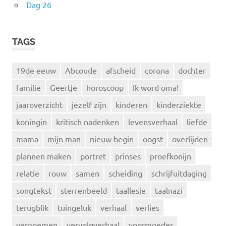
Dag 26
TAGS
19de eeuw
Abcoude
afscheid
corona
dochter
familie
Geertje
horoscoop
Ik word oma!
jaaroverzicht
jezelf zijn
kinderen
kinderziekte
koningin
kritisch nadenken
levensverhaal
liefde
mama
mijn man
nieuw begin
oogst
overlijden
plannen maken
portret
prinses
proefkonijn
relatie
rouw
samen
scheiding
schrijfuitdaging
songtekst
sterrenbeeld
taallesje
taalnazi
terugblik
tuingeluk
verhaal
verlies
vernoemen
vervolgverhaal
voormoeder