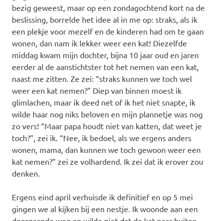
bezig geweest, maar op een zondagochtend kort na de
beslissing, borrelde het idee al in me op: straks, als ik
een plekje voor mezelf en de kinderen had om te gaan
wonen, dan nam ik lekker weer een kat! Diezelfde
middag kwam mijn dochter, bijna 10 jaar oud en jaren
eerder al de aanstichtster tot het nemen van een kat,
naast me zitten. Ze zei: “straks kunnen we toch wel
weer een kat nemen?” Diep van binnen moest ik
glimlachen, maar ik deed net of ik het niet snapte, ik
wilde haar nog niks beloven en mijn plannetje was nog
zo vers! “Maar papa houdt niet van katten, dat weet je
toch?”, zei ik. “Nee, ik bedoel, als we ergens anders
wonen, mama, dan kunnen we toch gewoon weer een
kat nemen?” zei ze volhardend. Ik zei dat ik erover zou
denken.
Ergens eind april verhuisde ik definitief en op 5 mei
gingen we al kijken bij een nestje. Ik woonde aan een
doorgaande weg en wilde niet dat de kat naar buiten