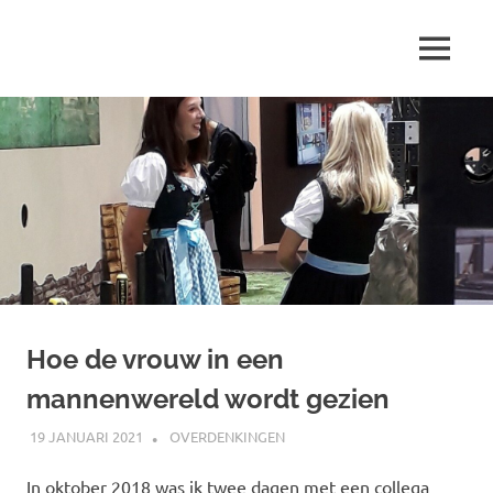
Ga
naar
MENU
de
Marjolein
inhoud
schrijft
over
…
Hoe de vrouw in een
mannenwereld wordt gezien
19 JANUARI 2021
MARJOLEIN
OVERDENKINGEN
In oktober 2018 was ik twee dagen met een collega