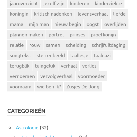
jaaroverzicht
jezelf zijn
kinderen
kinderziekte
koningin
kritisch nadenken
levensverhaal
liefde
mama
mijn man
nieuw begin
oogst
overlijden
plannen maken
portret
prinses
proefkonijn
relatie
rouw
samen
scheiding
schrijfuitdaging
songtekst
sterrenbeeld
taallesje
taalnazi
terugblik
tuingeluk
verhaal
verlies
vernoemen
vervolgverhaal
voormoeder
voornaam
wie ben ik?
Zusjes De Jong
CATEGORIEËN
Astrologie
(32)
Astrologie Achtergronden
(13)