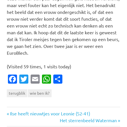
maar veel fouter kan het eigenlijk niet. Het benadrukt
het beeld dat een vrouw ondergeschikt is, of dat een
vrouw niet verder komt dat dit soort functies, of dat
een vrouw niet echt zo technisch kan denken als een
man dat kan. Ik hoop dat dit de laatste keer is geweest
dat ik Tiroler meisjes tegen ben gekomen op een beurs,
we gaan het zien. Over twee jaar is er weer een
EuroBlech.
(Visited 59 times, 1 visits today)
Facebook
Twitter
Email
WhatsApp
Delen
terugblik
wie ben ik?
Vorige
Bericht
Ilse heeft nieuwtjes voor Leonie (S2-41)
bericht:
Volgende
Het sterrenbeeld Waterman
bericht: