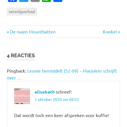
vervolgverhaal
Vorige
Volgende
Bericht
De naam Mountbatten
Koekel
bericht:
bericht:
navigatie
4 REACTIES
Pingback:
Leonie bemiddelt (S2-09) – Marjolein schrijft
over …
elisabeth
schreef:
1 oktober 2020 om 08:52
Dat wordt toch een keer afspreken voor koffie!