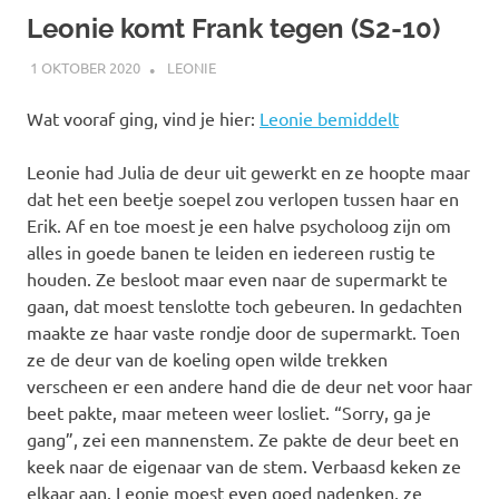
Leonie komt Frank tegen (S2-10)
1 OKTOBER 2020
MARJOLEIN
LEONIE
Wat vooraf ging, vind je hier:
Leonie bemiddelt
Leonie had Julia de deur uit gewerkt en ze hoopte maar
dat het een beetje soepel zou verlopen tussen haar en
Erik. Af en toe moest je een halve psycholoog zijn om
alles in goede banen te leiden en iedereen rustig te
houden. Ze besloot maar even naar de supermarkt te
gaan, dat moest tenslotte toch gebeuren. In gedachten
maakte ze haar vaste rondje door de supermarkt. Toen
ze de deur van de koeling open wilde trekken
verscheen er een andere hand die de deur net voor haar
beet pakte, maar meteen weer losliet. “Sorry, ga je
gang”, zei een mannenstem. Ze pakte de deur beet en
keek naar de eigenaar van de stem. Verbaasd keken ze
elkaar aan. Leonie moest even goed nadenken, ze