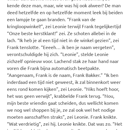
kende deze man, maar, wie was hij ook alweer? De man
deed hetzelfde en op hetzelfde moment leek bij beiden
een lampje te gaan branden. “Frank van de
kringloopwinkel!”, zei Leonie terwijl Frank tegelijkertijd
“Onze beste kerstklant!” zei. Ze schoten allebei in de
lach. “Ik heb je al een tijd niet in de winkel gezien”, zei
Frank tenslotte. “Eeeeh… ik ben je naam vergeten”,
verontschuldigde hij zich. “Leonie”, stelde Leonie
zichzelf opnieuw voor. Lachend stak ze haar hand naar
voren die Frank bijna automatisch beetpakte.
“Aangenaam, Frank is de naam, Frank Bakker.” “Ik ben
inderdaad een tijd niet geweest, ik zal binnenkort weer
eens rond komen kijken”, zei Leonie. “Niks hoeft hoor,
het was geen verwijt”, krabbelde Frank terug. “Nou,
mijn beste vriendin gaat scheiden, dus wellicht komen
we nog wel shoppen bij je, ze zal ook wel het nodige
moeten aanschaffen straks”, zei Leonie. Frank knikte.
“Wat verdrietig”, zei hij. Leonie knikte. Dat was zo. “Het