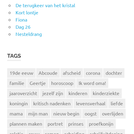
De terugkeer van het kristal
Kort lontje
Fiona
Dag 26
Nesteldrang
TAGS
19de eeuw
Abcoude
afscheid
corona
dochter
familie
Geertje
horoscoop
Ik word oma!
jaaroverzicht
jezelf zijn
kinderen
kinderziekte
koningin
kritisch nadenken
levensverhaal
liefde
mama
mijn man
nieuw begin
oogst
overlijden
plannen maken
portret
prinses
proefkonijn
relatie
rouw
samen
scheiding
schrijfuitdaging