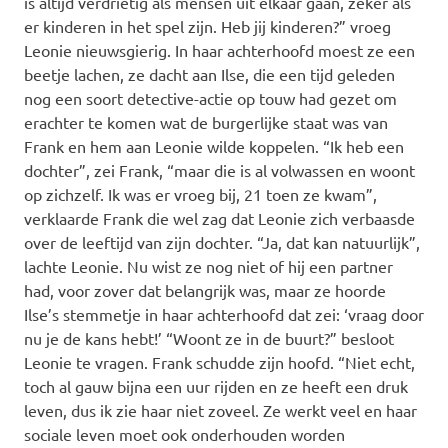
is altijd verdrietig als mensen uit elkaar gaan, zeker als
er kinderen in het spel zijn. Heb jij kinderen?” vroeg
Leonie nieuwsgierig. In haar achterhoofd moest ze een
beetje lachen, ze dacht aan Ilse, die een tijd geleden
nog een soort detective-actie op touw had gezet om
erachter te komen wat de burgerlijke staat was van
Frank en hem aan Leonie wilde koppelen. “Ik heb een
dochter”, zei Frank, “maar die is al volwassen en woont
op zichzelf. Ik was er vroeg bij, 21 toen ze kwam”,
verklaarde Frank die wel zag dat Leonie zich verbaasde
over de leeftijd van zijn dochter. “Ja, dat kan natuurlijk”,
lachte Leonie. Nu wist ze nog niet of hij een partner
had, voor zover dat belangrijk was, maar ze hoorde
Ilse’s stemmetje in haar achterhoofd dat zei: ‘vraag door
nu je de kans hebt!’ “Woont ze in de buurt?” besloot
Leonie te vragen. Frank schudde zijn hoofd. “Niet echt,
toch al gauw bijna een uur rijden en ze heeft een druk
leven, dus ik zie haar niet zoveel. Ze werkt veel en haar
sociale leven moet ook onderhouden worden