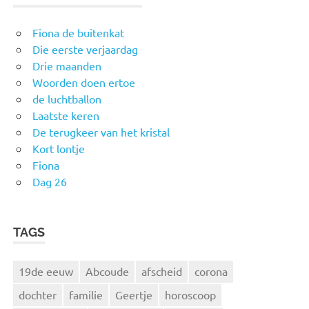
Fiona de buitenkat
Die eerste verjaardag
Drie maanden
Woorden doen ertoe
de luchtballon
Laatste keren
De terugkeer van het kristal
Kort lontje
Fiona
Dag 26
TAGS
19de eeuw
Abcoude
afscheid
corona
dochter
familie
Geertje
horoscoop