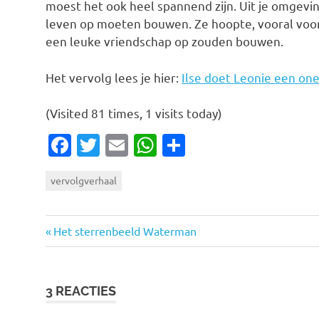
moest het ook heel spannend zijn. Uit je omgevi
leven op moeten bouwen. Ze hoopte, vooral voor 
een leuke vriendschap op zouden bouwen.
Het vervolg lees je hier:
Ilse doet Leonie een on
(Visited 81 times, 1 visits today)
Facebook
Twitter
Email
WhatsApp
Delen
vervolgverhaal
Vorige
Bericht
Het sterrenbeeld Waterman
bericht:
navigatie
3 REACTIES