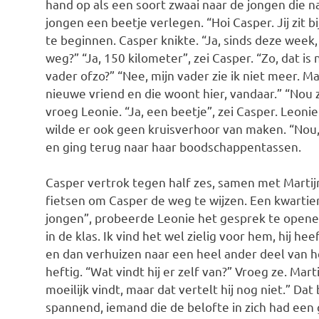
hand op als een soort zwaai naar de jongen die naa
jongen een beetje verlegen. “Hoi Casper. Jij zit 
te beginnen. Casper knikte. “Ja, sinds deze week,
weg?” “Ja, 150 kilometer”, zei Casper. “Zo, dat is
vader ofzo?” “Nee, mijn vader zie ik niet meer.
nieuwe vriend en die woont hier, vandaar.” “Nou 
vroeg Leonie. “Ja, een beetje”, zei Casper. Leoni
wilde er ook geen kruisverhoor van maken. “Nou, 
en ging terug naar haar boodschappentassen.
Casper vertrok tegen half zes, samen met Mart
fietsen om Casper de weg te wijzen. Een kwartie
jongen”, probeerde Leonie het gesprek te openen. 
in de klas. Ik vind het wel zielig voor hem, hij he
en dan verhuizen naar een heel ander deel van he
heftig. “Wat vindt hij er zelf van?” Vroeg ze. Mart
moeilijk vindt, maar dat vertelt hij nog niet.” Da
spannend, iemand die de belofte in zich had ee