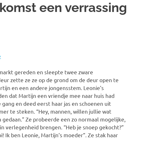
iskomst een verrassing
e
rmarkt gereden en sleepte twee zware
eur zette ze ze op de grond om de deur open te
tijn en een andere jongensstem. Leonie’s
en dat Martijn een vriendje mee naar huis had
gang en deed eerst haar jas en schoenen uit
er te steken. “Hey, mannen, willen jullie wat
n gedaan.” Ze probeerde een zo normaal mogelijke,
t in verlegenheid brengen. “Heb je snoep gekocht?”
oi! Ik ben Leonie, Martijn’s moeder”. Ze stak haar