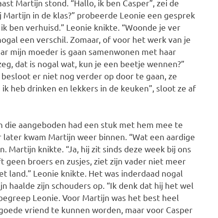
st Martijn stond. “Hallo, ik ben Casper”, zei de
bij Martijn in de klas?” probeerde Leonie een gesprek
 ik ben verhuisd.” Leonie knikte. “Woonde je ver
 nogal een verschil. Zomaar, of voor het werk van je
 Maar mijn moeder is gaan samenwonen met haar
zeg, dat is nogal wat, kun je een beetje wennen?”
e besloot er niet nog verder op door te gaan, ze
ik heb drinken en lekkers in de keuken”, sloot ze af
ijn die aangeboden had een stuk met hem mee te
r later kwam Martijn weer binnen. “Wat een aardige
Martijn knikte. “Ja, hij zit sinds deze week bij ons
eft geen broers en zusjes, ziet zijn vader niet meer
t land.” Leonie knikte. Het was inderdaad nogal
ijn haalde zijn schouders op. “Ik denk dat hij het wel
t begreep Leonie. Voor Martijn was het best heel
n goede vriend te kunnen worden, maar voor Casper