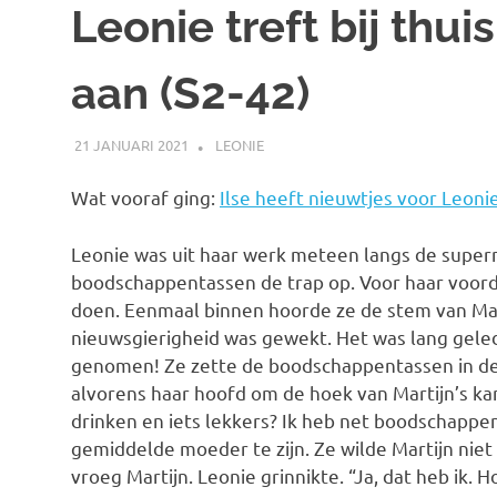
Leonie treft bij thu
aan (S2-42)
21 JANUARI 2021
MARJOLEIN
LEONIE
Wat vooraf ging:
Ilse heeft nieuwtjes voor Leoni
Leonie was uit haar werk meteen langs de supe
boodschappentassen de trap op. Voor haar voord
doen. Eenmaal binnen hoorde ze de stem van Mar
nieuwsgierigheid was gewekt. Het was lang geled
genomen! Ze zette de boodschappentassen in de 
alvorens haar hoofd om de hoek van Martijn’s kam
drinken en iets lekkers? Ik heb net boodschappe
gemiddelde moeder te zijn. Ze wilde Martijn nie
vroeg Martijn. Leonie grinnikte. “Ja, dat heb ik. H