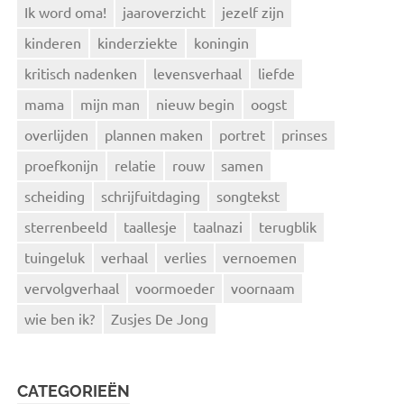
Ik word oma!
jaaroverzicht
jezelf zijn
kinderen
kinderziekte
koningin
kritisch nadenken
levensverhaal
liefde
mama
mijn man
nieuw begin
oogst
overlijden
plannen maken
portret
prinses
proefkonijn
relatie
rouw
samen
scheiding
schrijfuitdaging
songtekst
sterrenbeeld
taallesje
taalnazi
terugblik
tuingeluk
verhaal
verlies
vernoemen
vervolgverhaal
voormoeder
voornaam
wie ben ik?
Zusjes De Jong
CATEGORIEËN