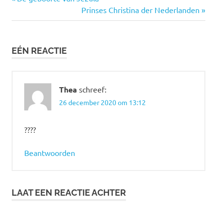
Bericht
bericht:
Volgende
Prinses Christina der Nederlanden
navigatie
bericht:
EÉN REACTIE
Thea
schreef:
26 december 2020 om 13:12
????
Beantwoorden
LAAT EEN REACTIE ACHTER