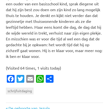
een ouder van een basisschool kind, sprak diegene uit
dat hij zijn best zou doen om zijn kind zo lang mogelijk
thuis te houden. Je denkt en kijkt niet verder dan dat
gezinnetje met thuiswonende kinderen als ze die
leeftijd hebben. Maar eens komt die dag, de dag dat hij
de wijde wereld in trekt, verhuist naar zijn eigen plekje.
En misschien was er voor die tijd al wel een dag dat de
gedachte bij je opkwam: het wordt tijd dat hij op
zichzelf gaat wonen. Hij is er klaar voor, maar meer nog:
ik ben er klaar voor.
(Visited 64 times, 1 visits today)
Facebook
Twitter
Email
WhatsApp
Delen
schrijfuitdaging
Vorige
De geboorte van Jezula