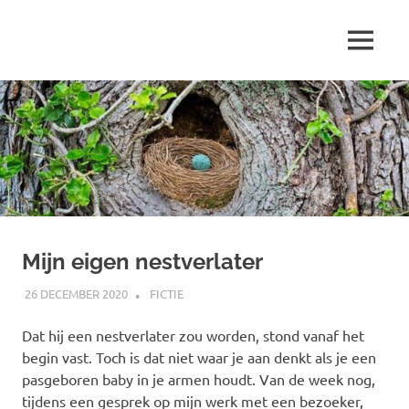
Ga
naar
MENU
de
Marjolein
inhoud
schrijft
over
…
Mijn eigen nestverlater
26 DECEMBER 2020
MARJOLEIN
FICTIE
Dat hij een nestverlater zou worden, stond vanaf het
begin vast. Toch is dat niet waar je aan denkt als je een
pasgeboren baby in je armen houdt. Van de week nog,
tijdens een gesprek op mijn werk met een bezoeker,