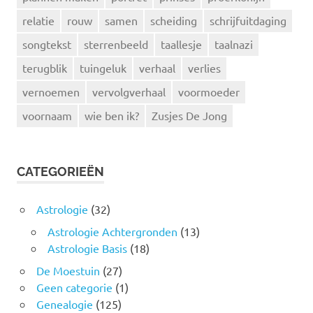
relatie
rouw
samen
scheiding
schrijfuitdaging
songtekst
sterrenbeeld
taallesje
taalnazi
terugblik
tuingeluk
verhaal
verlies
vernoemen
vervolgverhaal
voormoeder
voornaam
wie ben ik?
Zusjes De Jong
CATEGORIEËN
Astrologie
(32)
Astrologie Achtergronden
(13)
Astrologie Basis
(18)
De Moestuin
(27)
Geen categorie
(1)
Genealogie
(125)