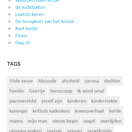
de luchtballon
Laatste keren
De terugkeer van het kristal
Kort lontje
Fiona
Dag 26
TAGS
19de eeuw
Abcoude
afscheid
corona
dochter
familie
Geertje
horoscoop
Ik word oma!
jaaroverzicht
jezelf zijn
kinderen
kinderziekte
koningin
kritisch nadenken
levensverhaal
liefde
mama
mijn man
nieuw begin
oogst
overlijden
plannen maken
portret
prinses
proefkonijn