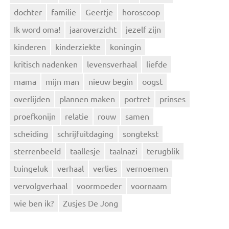
dochter
familie
Geertje
horoscoop
Ik word oma!
jaaroverzicht
jezelf zijn
kinderen
kinderziekte
koningin
kritisch nadenken
levensverhaal
liefde
mama
mijn man
nieuw begin
oogst
overlijden
plannen maken
portret
prinses
proefkonijn
relatie
rouw
samen
scheiding
schrijfuitdaging
songtekst
sterrenbeeld
taallesje
taalnazi
terugblik
tuingeluk
verhaal
verlies
vernoemen
vervolgverhaal
voormoeder
voornaam
wie ben ik?
Zusjes De Jong