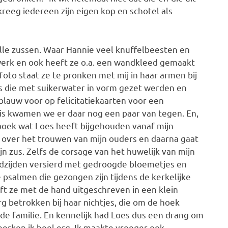
kreeg iedereen zijn eigen kop en schotel als
lle zussen. Waar Hannie veel knuffelbeesten en
kwerk en ook heeft ze o.a. een wandkleed gemaakt
foto staat ze te pronken met mij in haar armen bij
s die met suikerwater in vorm gezet werden en
 blauw voor op felicitatiekaarten voor een
is kwamen we er daar nog een paar van tegen. En,
boek wat Loes heeft bijgehouden vanaf mijn
 over het trouwen van mijn ouders en daarna gaat
n zus. Zelfs de corsage van het huwelijk van mijn
ladzijden versierd met gedroogde bloemetjes en
 psalmen die gezongen zijn tijdens de kerkelijke
ft ze met de hand uitgeschreven in een klein
rg betrokken bij haar nichtjes, die om de hoek
de familie. En kennelijk had Loes dus een drang om
herken ik heel erg. Ik maakte vroeger ook