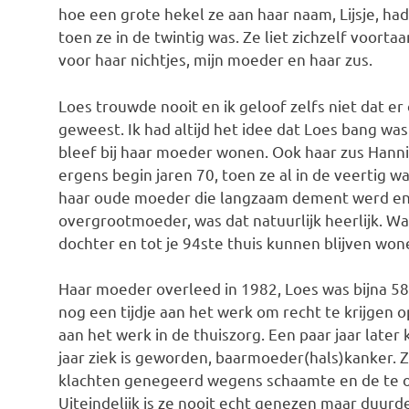
hoe een grote hekel ze aan haar naam, Lijsje, had
toen ze in de twintig was. Ze liet zichzelf voort
voor haar nichtjes, mijn moeder en haar zus.
Loes trouwde nooit en ik geloof zelfs niet dat er
geweest. Ik had altijd het idee dat Loes bang was
bleef bij haar moeder wonen. Ook haar zus Hannie
ergens begin jaren 70, toen ze al in de veertig wa
haar oude moeder die langzaam dement werd en 
overgrootmoeder, was dat natuurlijk heerlijk. Wat
dochter en tot je 94ste thuis kunnen blijven wo
Haar moeder overleed in 1982, Loes was bijna 58
nog een tijdje aan het werk om recht te krijgen 
aan het werk in de thuiszorg. Een paar jaar later
jaar ziek is geworden, baarmoeder(hals)kanker. 
klachten genegeerd wegens schaamte en de te 
Uiteindelijk is ze nooit echt genezen maar duurde