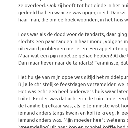
ze overleed. Ook zij heeft tot het einde in het 
gedeeld had en waar ze was opgegroeid. Dankzij 
haar man, die om de hoek woonden, in het huis w
Loes was als de dood voor de tandarts, daar ging
slechts een paar tanden in haar mond, volgens m
uiteraard problemen met eten. Een appel eten gi
Maar wat een pijn moet ze gehad hebben! Al die
Dan maar liever naar de tandarts! Tenminste, dat 
Het huisje van mijn opoe was altijd het middelpun
Bij alle christelijke feestdagen verzamelden we i
Het was echt een heel ouderwets huis waar late
toilet. Eerder was dat achterin de tuin. Iedereen 
de familie bij elkaar was, als je tenminste wist h
iemand anders langs kwam en koffie kreeg, kreeg 
iemand anders was. Mijn moeder heeft weleens q
‘vreemdeling’ uit haar kop en schotel koffie had 