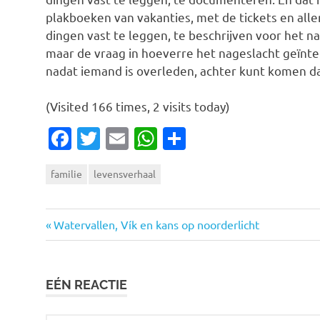
plakboeken van vakanties, met de tickets en alle
dingen vast te leggen, te beschrijven voor het na
maar de vraag in hoeverre het nageslacht geïntere
nadat iemand is overleden, achter kunt komen da
(Visited 166 times, 2 visits today)
Facebook
Twitter
Email
WhatsApp
Delen
familie
levensverhaal
Vorige
Bericht
Watervallen, Vík en kans op noorderlicht
bericht:
navigatie
EÉN REACTIE