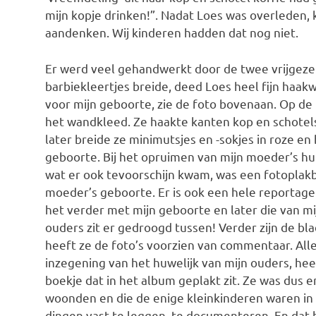
mijn kopje drinken!”. Nadat Loes was overleden, 
aandenken. Wij kinderen hadden dat nog niet.
Er werd veel gehandwerkt door de twee vrijgeze
barbiekleertjes breide, deed Loes heel fijn haa
voor mijn geboorte, zie de foto bovenaan. Op de 
het wandkleed. Ze haakte kanten kop en schotel
later breide ze minimutsjes en -sokjes in roze en
geboorte. Bij het opruimen van mijn moeder’s hu
wat er ook tevoorschijn kwam, was een fotoplak
moeder’s geboorte. Er is ook een hele reportage
het verder met mijn geboorte en later die van mij
ouders zit er gedroogd tussen! Verder zijn de b
heeft ze de foto’s voorzien van commentaar. Alle
inzegening van het huwelijk van mijn ouders, hee
boekje dat in het album geplakt zit. Ze was dus e
woonden en die de enige kleinkinderen waren in 
dingen vast te leggen, te documenteren. En dat 