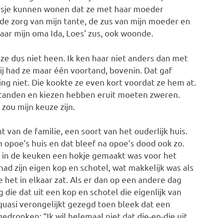
huisje kunnen wonen dat ze met haar moeder
de zorg van mijn tante, de zus van mijn moeder en
aar mijn oma Ida, Loes’ zus, ook woonde.
 ze dus niet heen. Ik ken haar niet anders dan met
ij had ze maar één voortand, bovenin. Dat gaf
ng niet. Die kookte ze even kort voordat ze hem at.
 tanden en kiezen hebben eruit moeten zweren.
zou mijn keuze zijn.
t van de familie, een soort van het ouderlijk huis.
n opoe’s huis en dat bleef na opoe’s dood ook zo.
r in de keuken een hokje gemaakt was voor het
had zijn eigen kop en schotel, wat makkelijk was als
oe het in elkaar zat. Als er dan op een andere dag
die dat uit een kop en schotel die eigenlijk van
uasi verongelijkt gezegd toen bleek dat een
gedronken: “Ik wil helemaal niet dat die-en-die uit