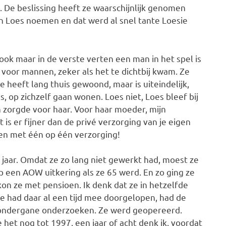
. De beslissing heeft ze waarschijnlijk genomen
aan Loes noemen en dat werd al snel tante Loesie
 ook maar in de verste verten een man in het spel is
 voor mannen, zeker als het te dichtbij kwam. Ze
 heeft lang thuis gewoond, maar is uiteindelijk,
s, op zichzelf gaan wonen. Loes niet, Loes bleef bij
zorgde voor haar. Voor haar moeder, mijn
 is er fijner dan de privé verzorging van je eigen
nen met één op één verzorging!
 jaar. Omdat ze zo lang niet gewerkt had, moest ze
op een AOW uitkering als ze 65 werd. En zo ging ze
 kon ze met pensioen. Ik denk dat ze in hetzelfde
Ze had daar al een tijd mee doorgelopen, had de
ondergane onderzoeken. Ze werd geopereerd.
 het nog tot 1997, een jaar of acht denk ik, voordat