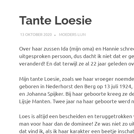
Tante Loesie
13 OKTOBER 2020
MARJOLEIN
MOEDERS LIJN
Over haar zussen Ida (mijn oma) en Hannie schree
uitgesproken persoon, dus dacht ik niet dat er g
veranderd! En dat terwijl ze al 22 jaar geleden o
Mijn tante Loesie, zoals we haar vroeger noemden
geboren in Nederhorst den Berg op 13 juli 1924, 
en Johanna Spijker. Bij haar geboorte kreeg ze d
Lijsje Manten. Twee jaar na haar geboorte werd
Loes is altijd een bescheiden en teruggetrokken
man voor haar dan de dominee! Ze was niet zo u
dat vind ik, als ik haar karakter een beetje insch