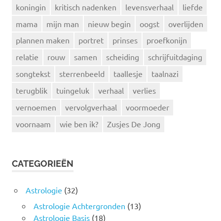
koningin
kritisch nadenken
levensverhaal
liefde
mama
mijn man
nieuw begin
oogst
overlijden
plannen maken
portret
prinses
proefkonijn
relatie
rouw
samen
scheiding
schrijfuitdaging
songtekst
sterrenbeeld
taallesje
taalnazi
terugblik
tuingeluk
verhaal
verlies
vernoemen
vervolgverhaal
voormoeder
voornaam
wie ben ik?
Zusjes De Jong
CATEGORIEËN
Astrologie
(32)
Astrologie Achtergronden
(13)
Astrologie Basis
(18)