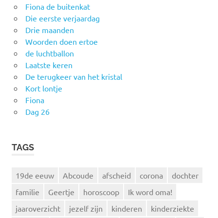
Fiona de buitenkat
Die eerste verjaardag
Drie maanden
Woorden doen ertoe
de luchtballon
Laatste keren
De terugkeer van het kristal
Kort lontje
Fiona
Dag 26
TAGS
19de eeuw
Abcoude
afscheid
corona
dochter
familie
Geertje
horoscoop
Ik word oma!
jaaroverzicht
jezelf zijn
kinderen
kinderziekte