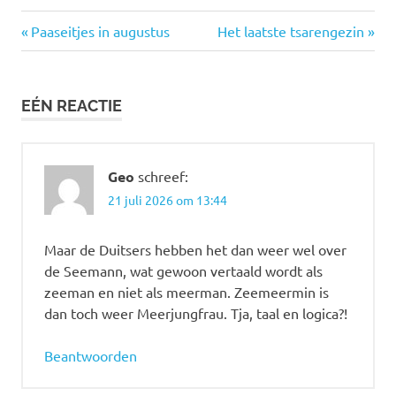
Vorige
Volgende
Bericht
Paaseitjes in augustus
Het laatste tsarengezin
bericht:
bericht:
navigatie
EÉN REACTIE
Geo
schreef:
21 juli 2026 om 13:44
Maar de Duitsers hebben het dan weer wel over
de Seemann, wat gewoon vertaald wordt als
zeeman en niet als meerman. Zeemeermin is
dan toch weer Meerjungfrau. Tja, taal en logica?!
Beantwoorden