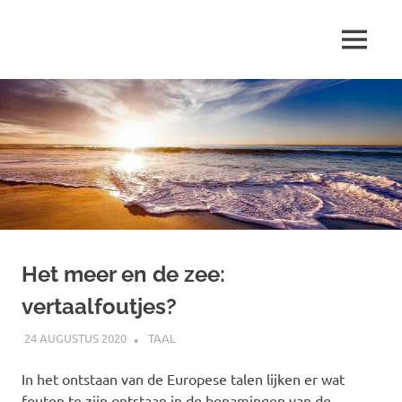
Ga
naar
MENU
de
Marjolein
inhoud
schrijft
over
…
Het meer en de zee:
vertaalfoutjes?
24 AUGUSTUS 2020
MARJOLEIN
TAAL
In het ontstaan van de Europese talen lijken er wat
fouten te zijn ontstaan in de benamingen van de