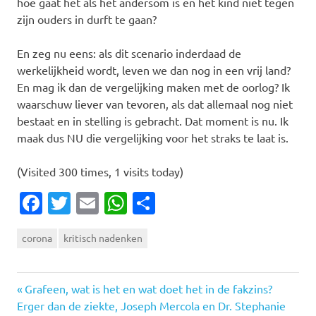
hoe gaat het als het andersom is en het kind niet tegen
zijn ouders in durft te gaan?
En zeg nu eens: als dit scenario inderdaad de
werkelijkheid wordt, leven we dan nog in een vrij land?
En mag ik dan de vergelijking maken met de oorlog? Ik
waarschuw liever van tevoren, als dat allemaal nog niet
bestaat en in stelling is gebracht. Dat moment is nu. Ik
maak dus NU die vergelijking voor het straks te laat is.
(Visited 300 times, 1 visits today)
Facebook
Twitter
Email
WhatsApp
Delen
corona
kritisch nadenken
Vorige
Bericht
Grafeen, wat is het en wat doet het in de fakzins?
Volgende
bericht:
Erger dan de ziekte, Joseph Mercola en Dr. Stephanie