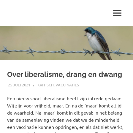
Ga
naar
MENU
de
Marjolein
inhoud
schrijft
over
…
Over liberalisme, drang en dwang
25 JULI 2021
MARJOLEIN
KRITISCH
,
VACCINATIES
Een nieuw soort liberalisme heeft zijn intrede gedaan:
Wij zijn voor vrijheid, maar. En na de ‘maar’ komt altijd
de waarheid. Na ‘maar’ komt in dit geval: in het belang
van de samenleving vinden we dat we de minderheid
een vaccinatie kunnen opdringen, en als dat niet werkt,