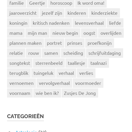
familie
Geertje
horoscoop
Ik word oma!
jaaroverzicht
jezelf zijn
kinderen
kinderziekte
koningin
kritisch nadenken
levensverhaal
liefde
mama
mijn man
nieuw begin
oogst
overlijden
plannen maken
portret
prinses
proefkonijn
relatie
rouw
samen
scheiding
schrijfuitdaging
songtekst
sterrenbeeld
taallesje
taalnazi
terugblik
tuingeluk
verhaal
verlies
vernoemen
vervolgverhaal
voormoeder
voornaam
wie ben ik?
Zusjes De Jong
CATEGORIEËN