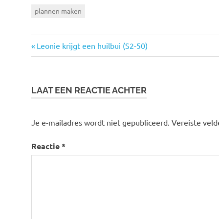
plannen maken
Vorige
Bericht
Leonie krijgt een huilbui (S2-50)
bericht:
navigatie
LAAT EEN REACTIE ACHTER
Je e-mailadres wordt niet gepubliceerd.
Vereiste vel
Reactie
*