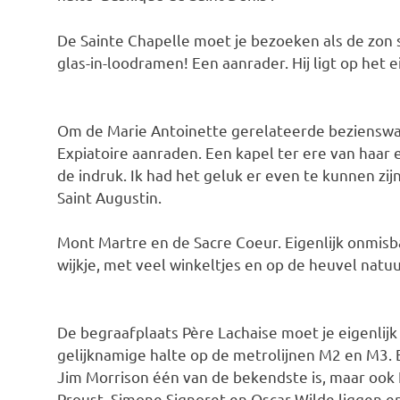
De Sainte Chapelle moet je bezoeken als de zon sc
glas-in-loodramen! Een aanrader. Hij ligt op het ei
Om de Marie Antoinette gerelateerde bezienswaar
Expiatoire aanraden. Een kapel ter ere van haar 
de indruk. Ik had het geluk er even te kunnen zij
Saint Augustin.
Mont Martre en de Sacre Coeur. Eigenlijk onmisbaar
wijkje, met veel winkeltjes en op de heuvel natuu
De begraafplaats Père Lachaise moet je eigenlijk
gelijknamige halte op de metrolijnen M2 en M3.
Jim Morrison één van de bekendste is, maar ook 
Proust, Simone Signoret en Oscar Wilde liggen er