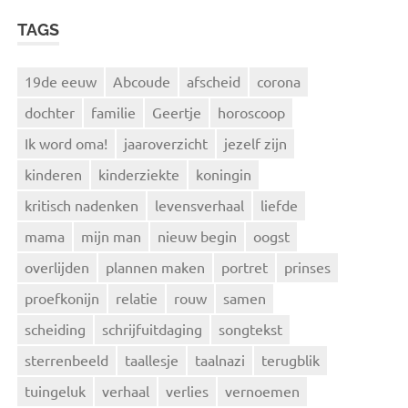
TAGS
19de eeuw
Abcoude
afscheid
corona
dochter
familie
Geertje
horoscoop
Ik word oma!
jaaroverzicht
jezelf zijn
kinderen
kinderziekte
koningin
kritisch nadenken
levensverhaal
liefde
mama
mijn man
nieuw begin
oogst
overlijden
plannen maken
portret
prinses
proefkonijn
relatie
rouw
samen
scheiding
schrijfuitdaging
songtekst
sterrenbeeld
taallesje
taalnazi
terugblik
tuingeluk
verhaal
verlies
vernoemen