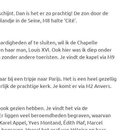
hijnt. Dan is het er zo prachtig! De zon door de
landje in de Seine, M8 halte ‘Cité’.
digheden af te sluiten, wil ik de Chapelle
en haar man, Louis XVI. Ook hier was ik diep onder
n zonder andere toeristen. Je vindt de kapel via M9
 bij een tripje naar Parijs. Het is een heel gezellig
rlijk de prachtige kerk. Je komt er via M2 Anvers.
 ook gezien hebben. Je vindt het via de
 Er liggen veel beroemdheden begraven, waarvan
Karel Appel, Yves Montand, Édith Piaf, Marcel
 begraven. Vooral het graf van Héloise en haar