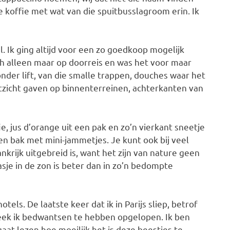
e koffie met wat van die spuitbusslagroom erin. Ik
eral. Ik ging altijd voor een zo goedkoop mogelijk
ch alleen maar op doorreis en was het voor maar
der lift, van die smalle trappen, douches waar het
itzicht gaven op binnenterreinen, achterkanten van
e, jus d’orange uit een pak en zo’n vierkant sneetje
en bak met mini-jammetjes. Je kunt ook bij veel
ankrijk uitgebreid is, want het zijn van nature geen
asje in de zon is beter dan in zo’n bedompte
hotels
. De laatste keer dat ik in Parijs sliep, betrof
leek ik bedwantsen te hebben opgelopen. Ik ben
gaat lezen hoe moeilijk het is deze beestjes te