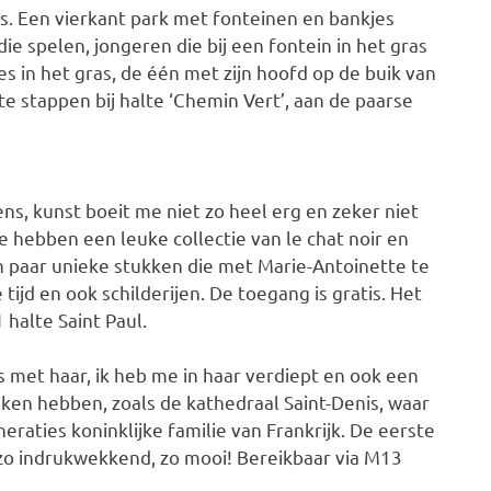
ges. Een vierkant park met fonteinen en bankjes
die spelen, jongeren die bij een fontein in het gras
jes in het gras, de één met zijn hoofd op de buik van
 te stappen bij halte ‘Chemin Vert’, aan de paarse
 kunst boeit me niet zo heel erg en zeker niet
Ze hebben een leuke collectie van le chat noir en
n paar unieke stukken die met Marie-Antoinette te
ijd en ook schilderijen. De toegang is gratis. Het
halte Saint Paul.
s met haar, ik heb me in haar verdiept en ook een
aken hebben, zoals de kathedraal Saint-Denis, waar
raties koninklijke familie van Frankrijk. De eerste
zo indrukwekkend, zo mooi! Bereikbaar via M13