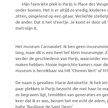
Mijn favoriete plek in Parijs is Place des Vos
onder bomen. Het is er altijd zo vredig, kinderen 
zitten, pingelend op een gitaar. Verliefde stellet
de ander. Dat is het sfeertje. Je komt er door uit
metrolijn 8.
Het museum Carnavalet. Ik ben geen museummens,
lang, maar dit is een heel lief klein museumpje. 
verder de geschiedenis van Parijs, waaronder ee
maken hebben. Mooie ingerichte kamers naar die t
museum is bereikbaar via M8 ‘Chemin Vert’ of M1 
De naam is gevallen: Marie Antoinette. Ik heb iet
paar plekken in Parijs bezocht die met haar te m
ze begraven ligt, temidden van generaties en gene
keer dat ik er was, benam het me echt de adem, 
halte ‘Basilique de Saint Denis’.