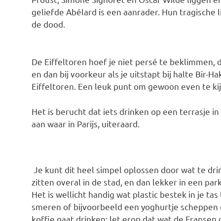
geliefde Abélard is een aanrader. Hun tragische li
de dood.
De Eiffeltoren hoef je niet persé te beklimmen, 
en dan bij voorkeur als je uitstapt bij halte Bir
Eiffeltoren. Een leuk punt om gewoon even te kij
Het is berucht dat iets drinken op een terrasje in
aan waar in Parijs, uiteraard.
Je kunt dit heel simpel oplossen door wat te dri
zitten overal in de stad, en dan lekker in een par
Het is wellicht handig wat plastic bestek in je t
smeren of bijvoorbeeld een yoghurtje scheppen of
koffie gaat drinken: let erop dat wat de Fransen