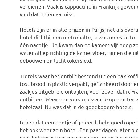
verdienen. Vaak is cappuccino in Frankrijk gewon
vind dat helemaal niks.
Hotels zijn er in alle prijzen in Parijs, net als ov
hotel dichtbij een metrohalte, ik was meestal to
één nachtje. Je kwam dan op kamers vijf hoog zon
water afliep richting de kamervloer, ramen die u
gebouwen en luchtkokers e.d.
Hotels waar het ontbijt bestond uit een bak koffi
tostibrood in plastic verpakt, geflankeerd door e
zaakjes uitgebreid ontbijten, voor zover dat ik Fr
ontbijters. Maar een vers croissantje op een terr
hotelzaal. Nu was dat in de goedkopere hotels.
Ik ben dat een beetje afgeleerd, hele goedkope 
het ook weer zo’n hotel. Een paar dagen later b
daar behoorlijk van geschrokken, zeker als je na 