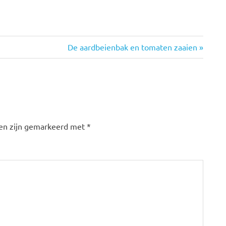
Volgende
De aardbeienbak en tomaten zaaien
bericht:
den zijn gemarkeerd met
*