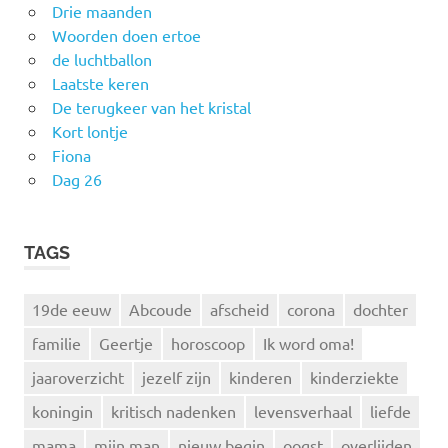
Drie maanden
Woorden doen ertoe
de luchtballon
Laatste keren
De terugkeer van het kristal
Kort lontje
Fiona
Dag 26
TAGS
19de eeuw
Abcoude
afscheid
corona
dochter
familie
Geertje
horoscoop
Ik word oma!
jaaroverzicht
jezelf zijn
kinderen
kinderziekte
koningin
kritisch nadenken
levensverhaal
liefde
mama
mijn man
nieuw begin
oogst
overlijden