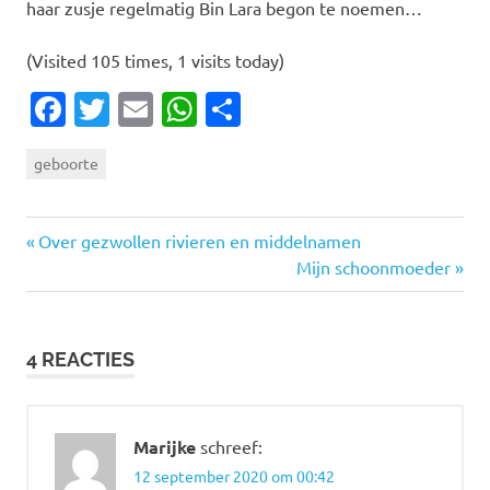
haar zusje regelmatig Bin Lara begon te noemen…
(Visited 105 times, 1 visits today)
Facebook
Twitter
Email
WhatsApp
Delen
geboorte
Vorige
Bericht
Over gezwollen rivieren en middelnamen
bericht:
Volgende
Mijn schoonmoeder
navigatie
bericht:
4 REACTIES
Marijke
schreef:
12 september 2020 om 00:42