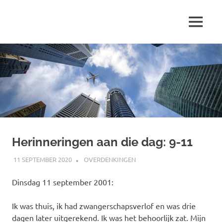
Ga
naar
MENU
de
Marjolein
inhoud
schrijft
over
…
Herinneringen aan die dag: 9-11
11 SEPTEMBER 2020
MARJOLEIN
OVERDENKINGEN
Dinsdag 11 september 2001:
Ik was thuis, ik had zwangerschapsverlof en was drie
dagen later uitgerekend. Ik was het behoorlijk zat. Mijn