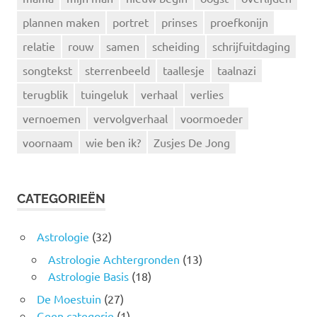
plannen maken
portret
prinses
proefkonijn
relatie
rouw
samen
scheiding
schrijfuitdaging
songtekst
sterrenbeeld
taallesje
taalnazi
terugblik
tuingeluk
verhaal
verlies
vernoemen
vervolgverhaal
voormoeder
voornaam
wie ben ik?
Zusjes De Jong
CATEGORIEËN
Astrologie
(32)
Astrologie Achtergronden
(13)
Astrologie Basis
(18)
De Moestuin
(27)
Geen categorie
(1)