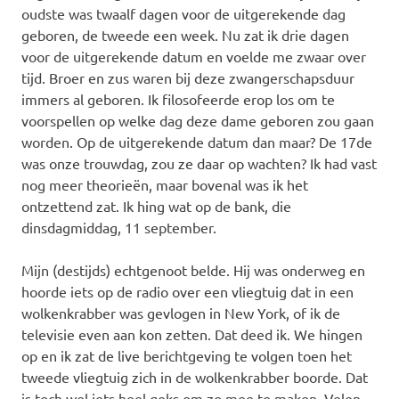
oudste was twaalf dagen voor de uitgerekende dag
geboren, de tweede een week. Nu zat ik drie dagen
voor de uitgerekende datum en voelde me zwaar over
tijd. Broer en zus waren bij deze zwangerschapsduur
immers al geboren. Ik filosofeerde erop los om te
voorspellen op welke dag deze dame geboren zou gaan
worden. Op de uitgerekende datum dan maar? De 17de
was onze trouwdag, zou ze daar op wachten? Ik had vast
nog meer theorieën, maar bovenal was ik het
ontzettend zat. Ik hing wat op de bank, die
dinsdagmiddag, 11 september.
Mijn (destijds) echtgenoot belde. Hij was onderweg en
hoorde iets op de radio over een vliegtuig dat in een
wolkenkrabber was gevlogen in New York, of ik de
televisie even aan kon zetten. Dat deed ik. We hingen
op en ik zat de live berichtgeving te volgen toen het
tweede vliegtuig zich in de wolkenkrabber boorde. Dat
is toch wel iets heel geks om zo mee te maken. Velen