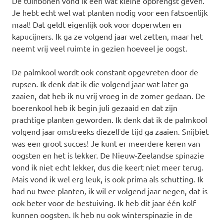
De tuinbonen vond ik een wat kleine opbrengst geven.
Je hebt echt wel wat planten nodig voor een fatsoenlijk
maal! Dat geldt eigenlijk ook voor doperwten en
kapucijners. Ik ga ze volgend jaar wel zetten, maar het
neemt vrij veel ruimte in gezien hoeveel je oogst.
De palmkool wordt ook constant opgevreten door de
rupsen. Ik denk dat ik die volgend jaar wat later ga
zaaien, dat heb ik nu vrij vroeg in de zomer gedaan. De
boerenkool heb ik begin juli gezaaid en dat zijn
prachtige planten geworden. Ik denk dat ik de palmkool
volgend jaar omstreeks diezelfde tijd ga zaaien. Snijbiet
was een groot succes! Je kunt er meerdere keren van
oogsten en het is lekker. De Nieuw-Zeelandse spinazie
vond ik niet echt lekker, dus die keert niet meer terug.
Mais vond ik wel erg leuk, is ook prima als schutting. Ik
had nu twee planten, ik wil er volgend jaar negen, dat is
ook beter voor de bestuiving. Ik heb dit jaar één kolf
kunnen oogsten. Ik heb nu ook winterspinazie in de