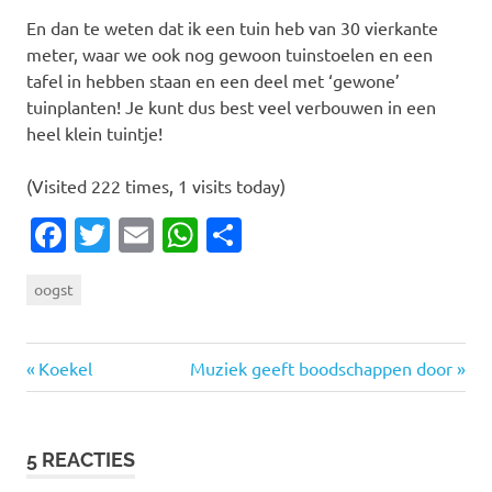
En dan te weten dat ik een tuin heb van 30 vierkante
meter, waar we ook nog gewoon tuinstoelen en een
tafel in hebben staan en een deel met ‘gewone’
tuinplanten! Je kunt dus best veel verbouwen in een
heel klein tuintje!
(Visited 222 times, 1 visits today)
Facebook
Twitter
Email
WhatsApp
Delen
oogst
Vorige
Volgende
Bericht
Koekel
Muziek geeft boodschappen door
bericht:
bericht:
navigatie
5 REACTIES