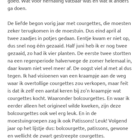
goed. Wat voor herhaling vatbaar was en wat ik anders
ga doen.
De liefde begon vorig jaar met courgettes, die moesten
zeker terugkomen in de moestuin. Dus eind april al
twee zaadjes in potjes gedaan. Eentje kwam er niet op,
dus snel nog één gezaaid. Half juni heb ik er nog twee
gezaaid, zo had ik vier planten. De eerste twee stortten
na een regenperiode halverwege de zomer helemaal in,
daar kwam niet veel meer af. De oogst viel al met al dus
tegen. Ik had visioenen van een kraampje aan de weg
waar ik overtollige courgettes zou verkopen, maar feit
is dat ik zelf een aantal keren bij zo’n kraampje wat
courgettes kocht. Waaronder bolcourgettes. En waar ik
eerder alleen het origineel wilde kweken, zijn deze
bolcourgettes ook wel erg leuk. En in de
moestuingroepen zag ik ook Patissons! Leuk! Volgend
jaar op het lijstje dus: bolcourgette, patissons, gewone
en wellicht de zwart gestreepte courgettes.