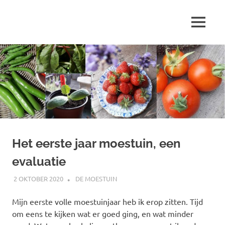
Ga
naar
MENU
de
Marjolein
inhoud
schrijft
over
…
Het eerste jaar moestuin, een
evaluatie
2 OKTOBER 2020
MARJOLEIN
DE MOESTUIN
Mijn eerste volle moestuinjaar heb ik erop zitten. Tijd
om eens te kijken wat er goed ging, en wat minder