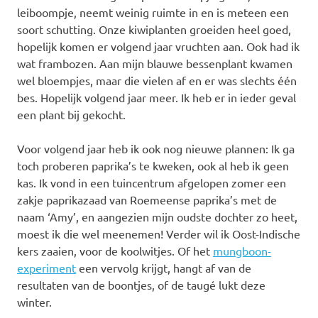
leiboompje, neemt weinig ruimte in en is meteen een
soort schutting. Onze kiwiplanten groeiden heel goed,
hopelijk komen er volgend jaar vruchten aan. Ook had ik
wat frambozen. Aan mijn blauwe bessenplant kwamen
wel bloempjes, maar die vielen af en er was slechts één
bes. Hopelijk volgend jaar meer. Ik heb er in ieder geval
een plant bij gekocht.
Voor volgend jaar heb ik ook nog nieuwe plannen: Ik ga
toch proberen paprika’s te kweken, ook al heb ik geen
kas. Ik vond in een tuincentrum afgelopen zomer een
zakje paprikazaad van Roemeense paprika’s met de
naam ‘Amy’, en aangezien mijn oudste dochter zo heet,
moest ik die wel meenemen! Verder wil ik Oost-Indische
kers zaaien, voor de koolwitjes. Of het
mungboon-
experiment
een vervolg krijgt, hangt af van de
resultaten van de boontjes, of de taugé lukt deze
winter.