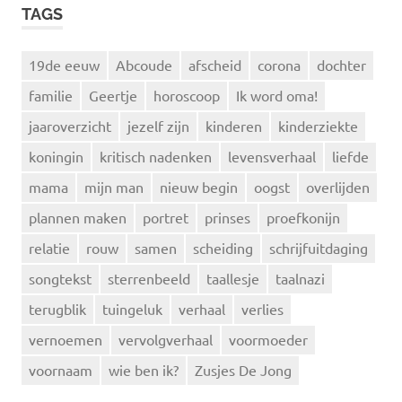
TAGS
19de eeuw
Abcoude
afscheid
corona
dochter
familie
Geertje
horoscoop
Ik word oma!
jaaroverzicht
jezelf zijn
kinderen
kinderziekte
koningin
kritisch nadenken
levensverhaal
liefde
mama
mijn man
nieuw begin
oogst
overlijden
plannen maken
portret
prinses
proefkonijn
relatie
rouw
samen
scheiding
schrijfuitdaging
songtekst
sterrenbeeld
taallesje
taalnazi
terugblik
tuingeluk
verhaal
verlies
vernoemen
vervolgverhaal
voormoeder
voornaam
wie ben ik?
Zusjes De Jong