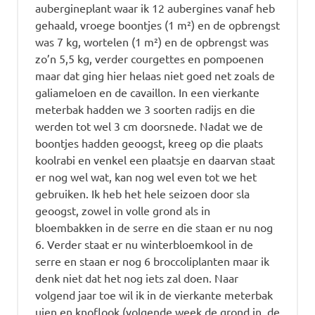
aubergineplant waar ik 12 aubergines vanaf heb
gehaald, vroege boontjes (1 m²) en de opbrengst
was 7 kg, wortelen (1 m²) en de opbrengst was
zo’n 5,5 kg, verder courgettes en pompoenen
maar dat ging hier helaas niet goed net zoals de
galiameloen en de cavaillon. In een vierkante
meterbak hadden we 3 soorten radijs en die
werden tot wel 3 cm doorsnede. Nadat we de
boontjes hadden geoogst, kreeg op die plaats
koolrabi en venkel een plaatsje en daarvan staat
er nog wel wat, kan nog wel even tot we het
gebruiken. Ik heb het hele seizoen door sla
geoogst, zowel in volle grond als in
bloembakken in de serre en die staan er nu nog
6. Verder staat er nu winterbloemkool in de
serre en staan er nog 6 broccoliplanten maar ik
denk niet dat het nog iets zal doen. Naar
volgend jaar toe wil ik in de vierkante meterbak
uien en knoflook (volgende week de grond in, de