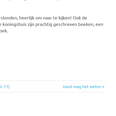
rslonden, heerlijk om naar te kijken! Ook de
e koningshuis zijn prachtig geschreven boeken, een
oek.
Volgende
2-11)
Joost mag het weten
bericht: