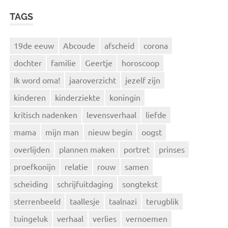
TAGS
19de eeuw
Abcoude
afscheid
corona
dochter
familie
Geertje
horoscoop
Ik word oma!
jaaroverzicht
jezelf zijn
kinderen
kinderziekte
koningin
kritisch nadenken
levensverhaal
liefde
mama
mijn man
nieuw begin
oogst
overlijden
plannen maken
portret
prinses
proefkonijn
relatie
rouw
samen
scheiding
schrijfuitdaging
songtekst
sterrenbeeld
taallesje
taalnazi
terugblik
tuingeluk
verhaal
verlies
vernoemen