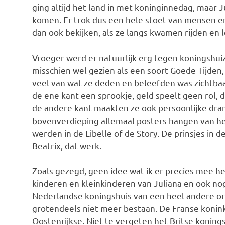
ging altijd het land in met koninginnedag, maar Ju
komen. Er trok dus een hele stoet van mensen en
dan ook bekijken, als ze langs kwamen rijden en 
Vroeger werd er natuurlijk erg tegen koningshui
misschien wel gezien als een soort Goede Tijden, 
veel van wat ze deden en beleefden was zichtbaa
de ene kant een sprookje, geld speelt geen rol, du
de andere kant maakten ze ook persoonlijke dra
bovenverdieping allemaal posters hangen van het
werden in de Libelle of de Story. De prinsjes in
Beatrix, dat werk.
Zoals gezegd, geen idee wat ik er precies mee he
kinderen en kleinkinderen van Juliana en ook nog
Nederlandse koningshuis van een heel andere or
grotendeels niet meer bestaan. De Franse koninkli
Oostenrijkse. Niet te vergeten het Britse konings