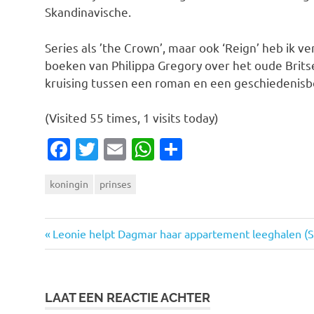
Skandinavische.
Series als ’the Crown’, maar ook ‘Reign’ heb ik ve
boeken van Philippa Gregory over het oude Brits
kruising tussen een roman en een geschiedenisb
(Visited 55 times, 1 visits today)
Facebook
Twitter
Email
WhatsApp
Delen
koningin
prinses
Vorige
Bericht
Leonie helpt Dagmar haar appartement leeghalen (S
bericht:
navigatie
LAAT EEN REACTIE ACHTER