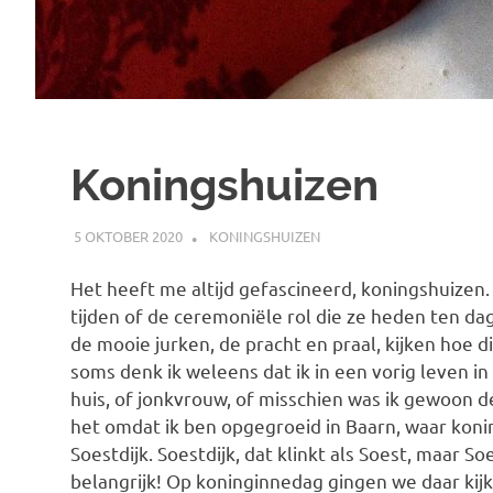
Koningshuizen
5 OKTOBER 2020
MARJOLEIN
KONINGSHUIZEN
Het heeft me altijd gefascineerd, koningshuizen.
tijden of de ceremoniële rol die ze heden ten da
de mooie jurken, de pracht en praal, kijken hoe 
soms denk ik weleens dat ik in een vorig leven in 
huis, of jonkvrouw, of misschien was ik gewoon d
het omdat ik ben opgegroeid in Baarn, waar koni
Soestdijk. Soestdijk, dat klinkt als Soest, maar 
belangrijk! Op koninginnedag gingen we daar kijke